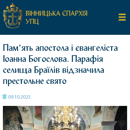
ВІННИЦЬКА ЄПАРХІЯ
УПЦ
Памʼять апостола і євангеліста
Іоанна Богослова. Парафія
селища Браїлів відзначила
престольне свято
09.10.2025