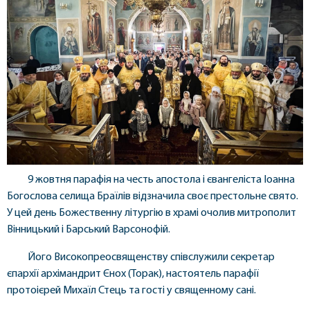
9 жовтня парафія на честь апостола і євангеліста Іоанна
Богослова селища Браїлів відзначила своє престольне свято.
У цей день Божественну літургію в храмі очолив митрополит
Вінницький і Барський Варсонофій.
Його Високопреосвященству співслужили секретар
єпархії архімандрит Єнох (Торак), настоятель парафії
протоієрей Михаїл Стець та гості у священному сані.