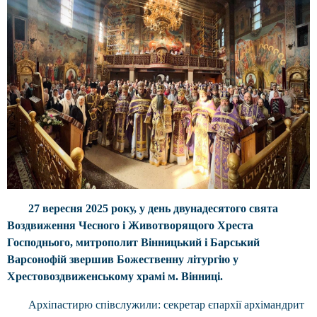
27 вересня 2025 року, у день двунадесятого свята
Воздвиження Чесного і Животворящого Хреста
Господнього, митрополит Вінницький і Барський
Варсонофій звершив Божественну літургію у
Хрестовоздвиженському храмі м. Вінниці.
Архіпастирю співслужили: секретар єпархії архімандрит