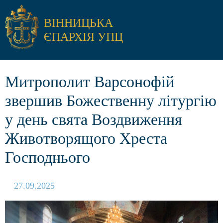
ВІННИЦЬКА
ЄПАРХІЯ УПЦ
Митрополит Варсонофій
звершив Божественну літургію
у день свята Воздвиження
Животворящого Хреста
Господнього
27.09.2025