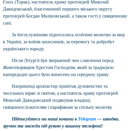
Єнох (Торак), настоятель храму протоієрей Миколай
Давидовський, благочинний першого міського округу
протоієрей Богдан Маліновський, а також гості у священному
сані.
За богослужінням підносились особливі молитви за мир
в Україні, за воїнів-захисників, за перемогу та добробут
українського народу.
Після Літургії був звершений чин славлення перед
Животворящим Хрестом Господнім, який за традицією
напередодні цього було винесено на середину храму.
Наприкінці архіпастир привітав духовенство та
чисельних вірян зі святом, а настоятель храму протоієрей
Миколай Давидовський подякував владиці,
священнослужителям і парафіянам за спільну молитву.
Підписуйтесь на наші новини в
Telegram
— швидко,
зручно та завжди під рукою у вашому телефоні!