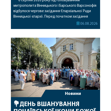
6 серпня 2026 року під головуванням
митрополита Вінницького і Барського Варсонофія
відбулося чергове засідання Єпархіальної Ради
Вінницької єпархії. Перед початком засідання
секретар Єпархіальної Ради від імені членів Ради
06.08.2026
привітав митрополита Варсонофія з днем
народження, яке архіпастир відзначив 1 серпня,
побажавши йому міцного здоров’я, Божої
допомоги, миру, духовної радості та
благословенних успіхів у подальшому
архіпастирському служінні. […]
Новини
💐ДЕНЬ ВШАНУВАННЯ