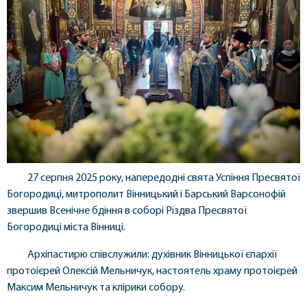
27 серпня 2025 року, напередодні свята Успіння Пресвятої
Богородиці, митрополит Вінницький і Барський Варсонофій
звершив Всенічне бдіння в соборі Різдва Пресвятої
Богородиці міста Вінниці.
Архіпастирю співслужили: духівник Вінницької єпархії
протоієрей Олексій Мельничук, настоятель храму протоієрей
Максим Мельничук та клірики собору.