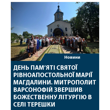
священному сані. Під час богослужіння підносилися
особливі молитви за мир в Україні, за воїнів, які
захищають […]
Новини
ДЕНЬ ПАМ’ЯТІ СВЯТОЇ
РІВНОАПОСТОЛЬНОЇ МАРІЇ
МАГДАЛИНИ. МИТРОПОЛИТ
ВАРСОНОФІЙ ЗВЕРШИВ
БОЖЕСТВЕННУ ЛІТУРГІЮ В
СЕЛІ ТЕРЕШКИ