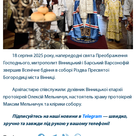
18 серпня 2025 року, напередодні свята Преображення
Господнього, митрополит Вінницький і Барський Варсонофій
звершив Всенічне бдіння в соборі Різдва Пресвятої
Богородиці міста Вінниці.
Архіпастирю співслужили: духівник Вінницької єпархії
протоієрей Олексій Мельничук, настоятель храму протоієрей
Максим Мельничук та клірики собору.
Підписуйтесь на наші новини в
Telegram
— швидко,
зручно та завжди під рукою у вашому телефоні!