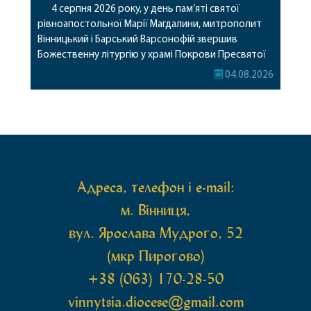
4 серпня 2026 року, у день пам’яті святої
рівноапостольної Марії Магдалини, митрополит
Вінницький і Барський Варсонофій звершив
Божественну літургію у храмі Покрови Пресвятої
Богородиці села Терешки Барського благочиння.
04.08.2026
Перед початком богослужіння до храму була
принесена чудотворна ікона святої
рівноапостольної Марії Магдалини з часткою її
святих мощей, передана зі Святої Гори Афон.
Також для поклоніння вірянам […]
Адреса, телефон і e-mail:
м. Вінниця,
вул. Ярослава Мудрого, 52
(мкр Пирогово)
+38 (063) 170-28-50
vinnytsia.diocese@gmail.com