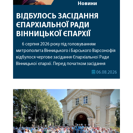
Новини
ВІДБУЛОСЬ ЗАСІДАННЯ
ЄПАРХІАЛЬНОЇ РАДИ
ВІННИЦЬКОЇ ЄПАРХІЇ
6 серпня 2026 року під головуванням
митрополита Вінницького і Барського Варсонофія
відбулося чергове засідання Єпархіальної Ради
Вінницької єпархії. Перед початком засідання
секретар Єпархіальної Ради від імені членів Ради
06.08.2026
привітав митрополита Варсонофія з днем
народження, яке архіпастир відзначив 1 серпня,
побажавши йому міцного здоров’я, Божої
допомоги, миру, духовної радості та
благословенних успіхів у подальшому
архіпастирському служінні. […]