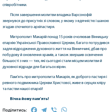
співробітники.
Після завершення молитви владика Варсонофій
звернувся до присутніх зі словом, у якому з вдячністю і шаною
згадав спочилого архіпастиря.
Митрополит Макарій понад 15 років очолював Вінницьку
єпархію Української Православної Церкви, багато потрудився
задля відродження духовного життя на Вінниччині, дбав про
побудову й оновлення храмів, а також звершив освячення
більшості з них — тих, які сьогодні стали місцем молитви й
духовної відради для багатьох вірян.
Пам’ять про митрополита Макарія, як доброго пастиря і
ревного подвижника Церкви Христової, живе в серцях кліру
та пастви нашої єпархії!
Вічна йому пам’ять!
Facebook
Telegram
Viber
WhatsApp
Поділитись: