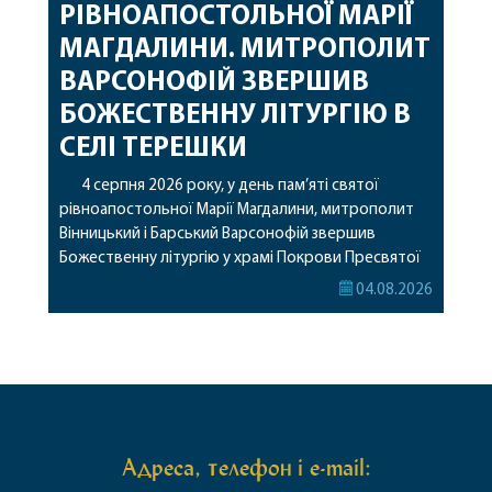
РІВНОАПОСТОЛЬНОЇ МАРІЇ
МАГДАЛИНИ. МИТРОПОЛИТ
ВАРСОНОФІЙ ЗВЕРШИВ
БОЖЕСТВЕННУ ЛІТУРГІЮ В
СЕЛІ ТЕРЕШКИ
4 серпня 2026 року, у день пам’яті святої
рівноапостольної Марії Магдалини, митрополит
Вінницький і Барський Варсонофій звершив
Божественну літургію у храмі Покрови Пресвятої
Богородиці села Терешки Барського благочиння.
04.08.2026
Перед початком богослужіння до храму була
принесена чудотворна ікона святої
рівноапостольної Марії Магдалини з часткою її
святих мощей, передана зі Святої Гори Афон.
Також для поклоніння вірянам […]
Адреса, телефон і e-mail: