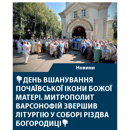
побажавши йому міцного здоров’я, Божої
допомоги, миру, духовної радості та
благословенних успіхів у подальшому
архіпастирському служінні. […]
Новини
💐ДЕНЬ ВШАНУВАННЯ
ПОЧАЇВСЬКОЇ ІКОНИ БОЖОЇ
МАТЕРІ. МИТРОПОЛИТ
ВАРСОНОФІЙ ЗВЕРШИВ
ЛІТУРГІЮ У СОБОРІ РІЗДВА
БОГОРОДИЦІ💐