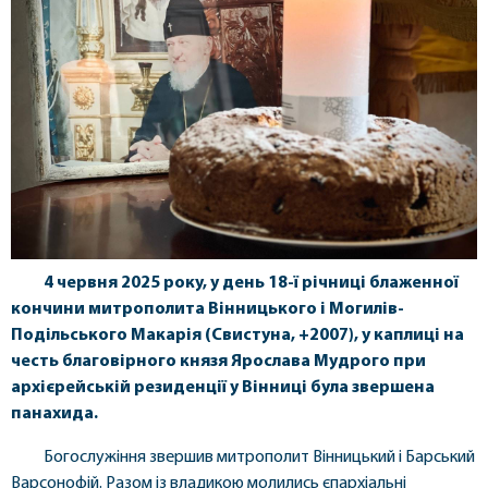
4 червня 2025 року, у день 18-ї річниці блаженної
кончини митрополита Вінницького і Могилів-
Подільського Макарія (Свистуна, +2007), у каплиці на
честь благовірного князя Ярослава Мудрого при
архієрейській резиденції у Вінниці була звершена
панахида.
Богослужіння звершив митрополит Вінницький і Барський
Варсонофій. Разом із владикою молились єпархіальні