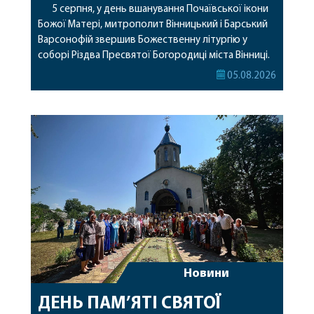
5 серпня, у день вшанування Почаївської ікони
Божої Матері, митрополит Вінницький і Барський
Варсонофій звершив Божественну літургію у
соборі Різдва Пресвятої Богородиці міста Вінниці.
Його Високопреосвященству співслужили
05.08.2026
секретар, духівник, благочинні, духовенство
Вінницької єпархії та гості з інших єпархій у
священному сані. Під час богослужіння підносилися
особливі молитви за мир в Україні, за воїнів, які
захищають […]
Новини
ДЕНЬ ПАМ’ЯТІ СВЯТОЇ