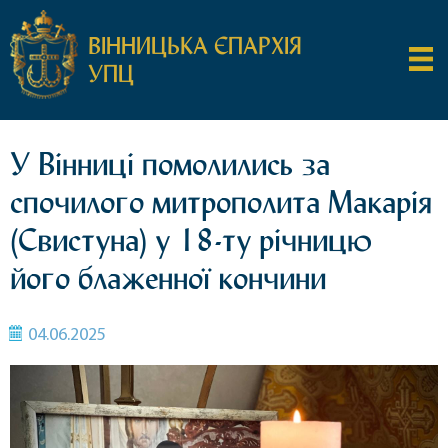
ВІННИЦЬКА ЄПАРХІЯ
УПЦ
У Вінниці помолились за
спочилого митрополита Макарія
(Свистуна) у 18-ту річницю
його блаженної кончини
04.06.2025