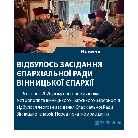
Новини
ВІДБУЛОСЬ ЗАСІДАННЯ
ЄПАРХІАЛЬНОЇ РАДИ
ВІННИЦЬКОЇ ЄПАРХІЇ
6 серпня 2026 року під головуванням
митрополита Вінницького і Барського Варсонофія
відбулося чергове засідання Єпархіальної Ради
Вінницької єпархії. Перед початком засідання
секретар Єпархіальної Ради від імені членів Ради
06.08.2026
привітав митрополита Варсонофія з днем
народження, яке архіпастир відзначив 1 серпня,