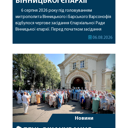
ВІННИЦЬКОЇ ЄПАРХІЇ
6 серпня 2026 року під головуванням
митрополита Вінницького і Барського Варсонофія
відбулося чергове засідання Єпархіальної Ради
Вінницької єпархії. Перед початком засідання
секретар Єпархіальної Ради від імені членів Ради
06.08.2026
привітав митрополита Варсонофія з днем
народження, яке архіпастир відзначив 1 серпня,
побажавши йому міцного здоров’я, Божої
допомоги, миру, духовної радості та
благословенних успіхів у подальшому
архіпастирському служінні. […]
Новини