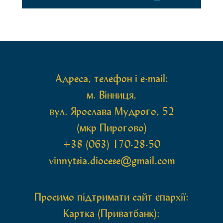
Перед початком богослужіння до храму була
принесена чудотворна ікона святої
рівноапостольної Марії Магдалини з часткою її
святих мощей, передана зі Святої Гори Афон.
Також для поклоніння вірянам […]
Адреса, телефон і e-mail:
м. Вінниця,
вул. Ярослава Мудрого, 52
(мкр Пирогово)
+38 (063) 170-28-50
vinnytsia.diocese@gmail.com
Просимо підтримати сайт єпархії:
Картка (Приватбанк):