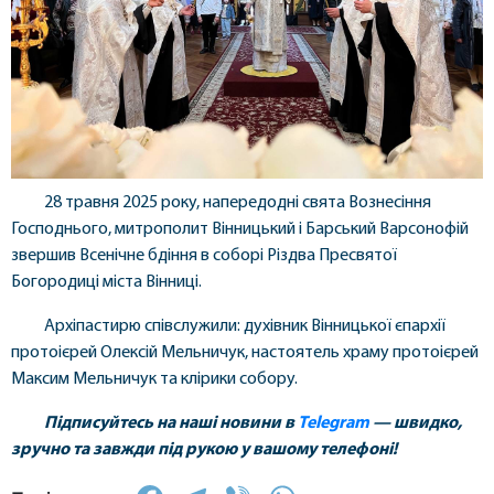
28 травня 2025 року, напередодні свята Вознесіння
Господнього, митрополит Вінницький і Барський Варсонофій
звершив Всенічне бдіння в соборі Різдва Пресвятої
Богородиці міста Вінниці.
Архіпастирю співслужили: духівник Вінницької єпархії
протоієрей Олексій Мельничук, настоятель храму протоієрей
Максим Мельничук та клірики собору.
Підписуйтесь на наші новини в
Telegram
— швидко,
зручно та завжди під рукою у вашому телефоні!