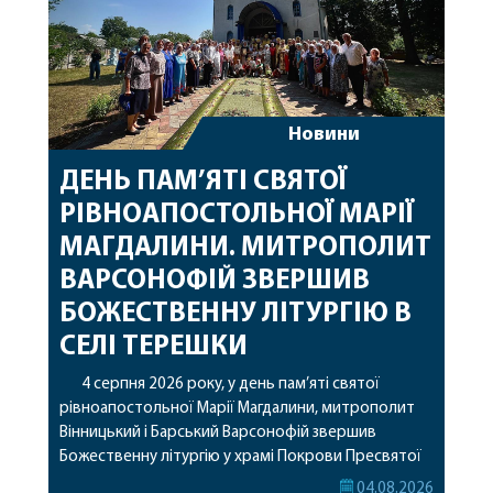
Новини
ДЕНЬ ПАМ’ЯТІ СВЯТОЇ
РІВНОАПОСТОЛЬНОЇ МАРІЇ
МАГДАЛИНИ. МИТРОПОЛИТ
ВАРСОНОФІЙ ЗВЕРШИВ
БОЖЕСТВЕННУ ЛІТУРГІЮ В
СЕЛІ ТЕРЕШКИ
4 серпня 2026 року, у день пам’яті святої
рівноапостольної Марії Магдалини, митрополит
Вінницький і Барський Варсонофій звершив
Божественну літургію у храмі Покрови Пресвятої
Богородиці села Терешки Барського благочиння.
04.08.2026