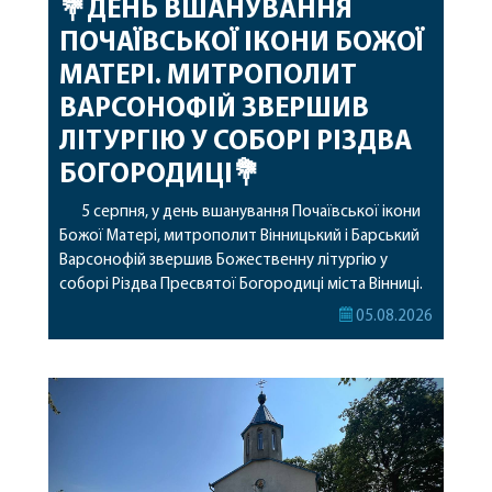
💐ДЕНЬ ВШАНУВАННЯ
ПОЧАЇВСЬКОЇ ІКОНИ БОЖОЇ
МАТЕРІ. МИТРОПОЛИТ
ВАРСОНОФІЙ ЗВЕРШИВ
ЛІТУРГІЮ У СОБОРІ РІЗДВА
БОГОРОДИЦІ💐
5 серпня, у день вшанування Почаївської ікони
Божої Матері, митрополит Вінницький і Барський
Варсонофій звершив Божественну літургію у
соборі Різдва Пресвятої Богородиці міста Вінниці.
Його Високопреосвященству співслужили
05.08.2026
секретар, духівник, благочинні, духовенство
Вінницької єпархії та гості з інших єпархій у
священному сані. Під час богослужіння підносилися
особливі молитви за мир в Україні, за воїнів, які
захищають […]