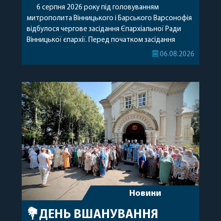
6 серпня 2026 року під головуванням
митрополита Вінницького і Барського Варсонофія
відбулося чергове засідання Єпархіальної Ради
Вінницької єпархії. Перед початком засідання
секретар Єпархіальної Ради від імені членів Ради
06.08.2026
привітав митрополита Варсонофія з днем
народження, яке архіпастир відзначив 1 серпня,
побажавши йому міцного здоров’я, Божої
допомоги, миру, духовної радості та
благословенних успіхів у подальшому
архіпастирському служінні. […]
Новини
💐ДЕНЬ ВШАНУВАННЯ