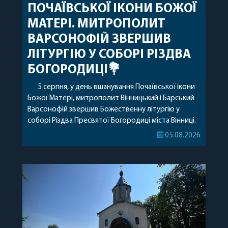
ПОЧАЇВСЬКОЇ ІКОНИ БОЖОЇ
МАТЕРІ. МИТРОПОЛИТ
ВАРСОНОФІЙ ЗВЕРШИВ
ЛІТУРГІЮ У СОБОРІ РІЗДВА
БОГОРОДИЦІ💐
5 серпня, у день вшанування Почаївської ікони
Божої Матері, митрополит Вінницький і Барський
Варсонофій звершив Божественну літургію у
соборі Різдва Пресвятої Богородиці міста Вінниці.
Його Високопреосвященству співслужили
05.08.2026
секретар, духівник, благочинні, духовенство
Вінницької єпархії та гості з інших єпархій у
священному сані. Під час богослужіння підносилися
особливі молитви за мир в Україні, за воїнів, які
захищають […]