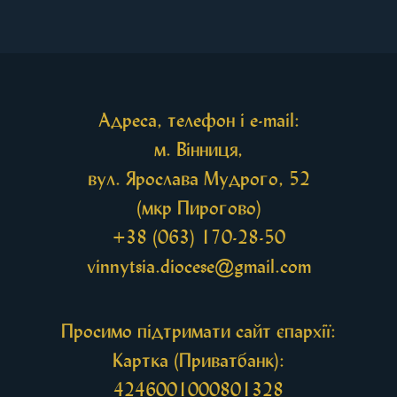
принесена чудотворна ікона святої
рівноапостольної Марії Магдалини з часткою її
святих мощей, передана зі Святої Гори Афон.
Також для поклоніння вірянам […]
Адреса, телефон і e-mail:
м. Вінниця,
вул. Ярослава Мудрого, 52
(мкр Пирогово)
+38 (063) 170-28-50
vinnytsia.diocese@gmail.com
Просимо підтримати сайт єпархії:
Картка (Приватбанк):
4246001000801328