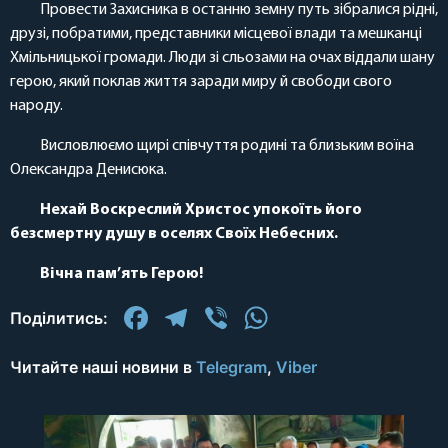
Провести Захисника в останню земну путь зібралися рідні,
друзі, побратими, представники місцевої влади та мешканці
Хмільницької громади. Люди зі сльозами на очах віддали шану
герою, який поклав життя заради миру й свободи свого
народу.
Висловлюємо щирі співчуття родині та близьким воїна
Олександра Денисюка.
Нехай Воскреслий Христос упокоїть його
безсмертну душу в оселях Своїх Небесних.
Вічна пам’ять Герою!
Facebook
Telegram
Viber
WhatsApp
Поділитись:
Читайте наші новини в
Telegram
,
Viber