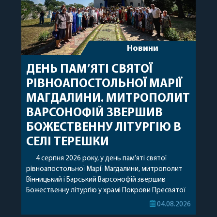
Новини
ДЕНЬ ПАМ’ЯТІ СВЯТОЇ
РІВНОАПОСТОЛЬНОЇ МАРІЇ
МАГДАЛИНИ. МИТРОПОЛИТ
ВАРСОНОФІЙ ЗВЕРШИВ
БОЖЕСТВЕННУ ЛІТУРГІЮ В
СЕЛІ ТЕРЕШКИ
4 серпня 2026 року, у день пам’яті святої
рівноапостольної Марії Магдалини, митрополит
Вінницький і Барський Варсонофій звершив
Божественну літургію у храмі Покрови Пресвятої
Богородиці села Терешки Барського благочиння.
04.08.2026
Перед початком богослужіння до храму була