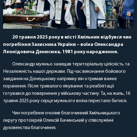
20 травня 2025 року в місті Хмільник відбувся чин
погребіння Захисника України – воїна Олександра
Леонідовича Денисюка, 1981 року народження.
Олександр мужньо захищав територіальну цілісність та
Незалежність нашої держави. Під час виконання бойового
завдання на Донецькому напрямку він отримав важке
поранення. Після тривалого лікування та реабілітації
готувався до повернення у військову частину. Та, на жаль, 16
травня 2025 року серце мужнього воїна перестало битися.
Чин погребіння очолив благочинний Хмільницького
округу протоієрей Олексій Бачинський у співслужінні
духовенства благочиння.