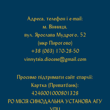
Також для поклоніння вірянам […]
Адреса, телефон і e-mail:
м. Вінниця,
вул. Ярослава Мудрого, 52
(мкр Пирогово)
+38 (063) 170-28-50
vinnytsia.diocese@gmail.com
Просимо підтримати сайт єпархії:
Картка (Приватбанк):
4246001000801328
РО МIСIЯ СИНОДАЛЬНА УСТАНОВА АГУ
УПЦ