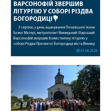
ВАРСОНОФІЙ ЗВЕРШИВ
ЛІТУРГІЮ У СОБОРІ РІЗДВА
БОГОРОДИЦІ💐
5 серпня, у день вшанування Почаївської ікони
Божої Матері, митрополит Вінницький і Барський
Варсонофій звершив Божественну літургію у
соборі Різдва Пресвятої Богородиці міста Вінниці.
Його Високопреосвященству співслужили
05.08.2026
секретар, духівник, благочинні, духовенство
Вінницької єпархії та гості з інших єпархій у
священному сані. Під час богослужіння підносилися
особливі молитви за мир в Україні, за воїнів, які
захищають […]