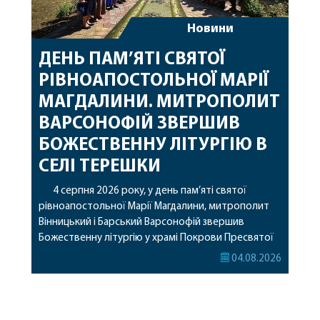
Новини
ДЕНЬ ПАМ’ЯТІ СВЯТОЇ
РІВНОАПОСТОЛЬНОЇ МАРІЇ
МАГДАЛИНИ. МИТРОПОЛИТ
ВАРСОНОФІЙ ЗВЕРШИВ
БОЖЕСТВЕННУ ЛІТУРГІЮ В
СЕЛІ ТЕРЕШКИ
4 серпня 2026 року, у день пам’яті святої
рівноапостольної Марії Магдалини, митрополит
Вінницький і Барський Варсонофій звершив
Божественну літургію у храмі Покрови Пресвятої
Богородиці села Терешки Барського благочиння.
04.08.2026
Перед початком богослужіння до храму була
принесена чудотворна ікона святої
рівноапостольної Марії Магдалини з часткою її
святих мощей, передана зі Святої Гори Афон.