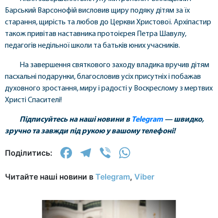
Барський Варсонофій висловив щиру подяку дітям за їх
старання, щирість та любов до Церкви Христової. Архіпастир
також привітав наставника протоієрея Петра Шавулу,
педагогів недільної школи та батьків юних учасників.
На завершення святкового заходу владика вручив дітям
пасхальні подарунки, благословив усіх присутніх і побажав
духовного зростання, миру і радості у Воскреслому з мертвих
Христі Спасителі!
Підписуйтесь на наші новини в
Telegram
— швидко,
зручно та завжди під рукою у вашому телефоні!
Facebook
Telegram
Viber
WhatsApp
Поділитись:
Читайте наші новини в
Telegram
,
Viber