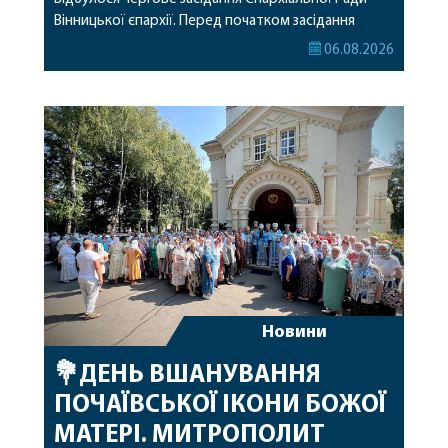
Вінницької єпархії. Перед початком засідання
секретар Єпархіальної Ради від імені членів Ради
06.08.2026
привітав митрополита Варсонофія з днем
народження, яке архіпастир відзначив 1 серпня,
побажавши йому міцного здоров’я, Божої
допомоги, миру, духовної радості та
благословенних успіхів у подальшому
архіпастирському служінні. […]
Новини
💐ДЕНЬ ВШАНУВАННЯ
ПОЧАЇВСЬКОЇ ІКОНИ БОЖОЇ
МАТЕРІ. МИТРОПОЛИТ