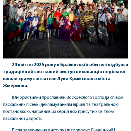
24 квітня 2025 року в Браїлівській обителі відбувся
традиційний святковий виступ вихованців недільної
школи храму святителя Луки Кримського міста
Жмеринка.
Юні християни прославили Воскреслого Господа співом
пасхальних пісень, декламуванням віршів та театральною
постановкою, наповнивши серця всіх присутніх світлом
пасхальної радості.
Після завершення виступу митрополит Вінницький і