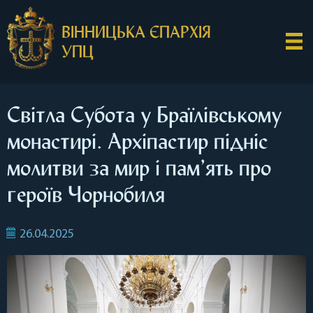
ВІННИЦЬКА ЄПАРХІЯ
УПЦ
Світла Субота у Браїлівському
монастирі. Архіпастир підніс
молитви за мир і пам’ять про
героїв Чорнобиля
26.04.2025