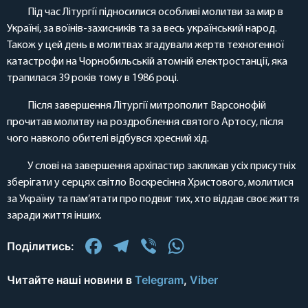
Під час Літургії підносилися особливі молитви за мир в
Україні, за воїнів-захисників та за весь український народ.
Також у цей день в молитвах згадували жертв техногенної
катастрофи на Чорнобильській атомній електростанції, яка
трапилася 39 років тому в 1986 році.
Після завершення Літургії митрополит Варсонофій
прочитав молитву на роздроблення святого Артосу, після
чого навколо обителі відбувся хресний хід.
У слові на завершення архіпастир закликав усіх присутніх
зберігати у серцях світло Воскресіння Христового, молитися
за Україну та пам’ятати про подвиг тих, хто віддав своє життя
заради життя інших.
Facebook
Telegram
Viber
WhatsApp
Поділитись:
Читайте наші новини в
Telegram
,
Viber