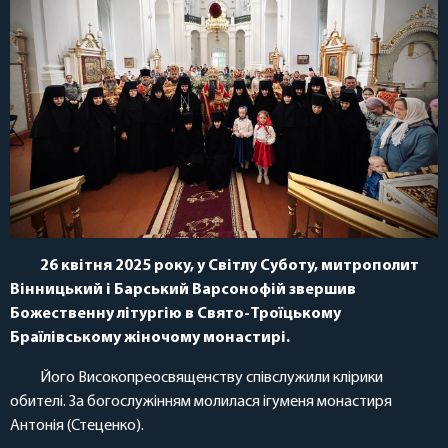
26 квітня 2025 року, у Світлу Суботу, митрополит
Вінницький і Барський Варсонофій звершив
Божественну літургію в Свято-Троїцькому
Браїлівському жіночому монастирі.
Його Високопреосвященству співслужили клірики
обителі. За богослужінням молилася ігуменя монастиря
Антонія (Стеценко).