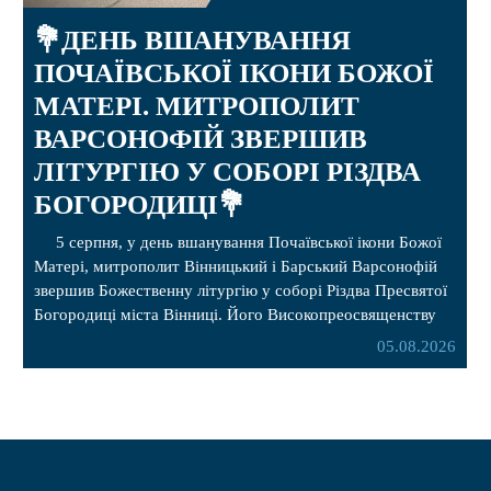
💐ДЕНЬ ВШАНУВАННЯ
ПОЧАЇВСЬКОЇ ІКОНИ БОЖОЇ
МАТЕРІ. МИТРОПОЛИТ
ВАРСОНОФІЙ ЗВЕРШИВ
ЛІТУРГІЮ У СОБОРІ РІЗДВА
БОГОРОДИЦІ💐
5 серпня, у день вшанування Почаївської ікони Божої
Матері, митрополит Вінницький і Барський Варсонофій
звершив Божественну літургію у соборі Різдва Пресвятої
Богородиці міста Вінниці. Його Високопреосвященству
співслужили секретар, духівник, благочинні, духовенство
05.08.2026
Вінницької єпархії та гості з інших єпархій у священному
сані. Під час богослужіння підносилися особливі молитви
за мир в Україні, за воїнів, які захищають […]