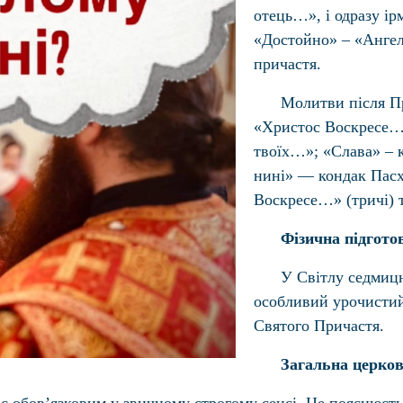
отець…», і одразу ір
«Достойно» – «Ангел
причастя.
Молитви після П
«Христос Воскресе…» 
твоїх…»; «Слава» – к
нині» — кондак Пасх
Воскресе…» (тричі) т
Фізична підготов
У Світлу седмиц
особливий урочистий 
Святого Причастя.
Загальна церков