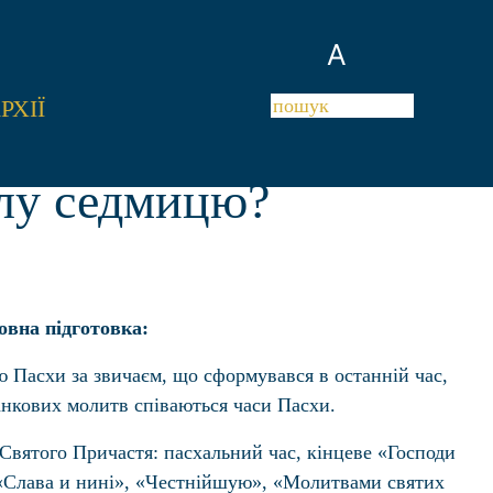
A
РХІЇ
тлу седмицю?
вна підготовка:
 Пасхи за звичаєм, що сформувався в останній час,
ранкових молитв співаються часи Пасхи.
Святого Причастя: пасхальний час, кінцеве «Господи
,«Слава и нині», «Честнійшую», «Молитвами святих