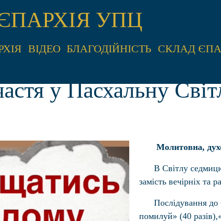
ЄПАРХІЯ УПЦ
РХІЯ
ВІДЕО
БЛАГОДІЙНІСТЬ
СКЛАД ЄПА
частя у Пасхальну Сві
Молитовна, духо
В Світлу седмицю
замість вечірніх та 
Послідування до 
помилуй» (40 разів)