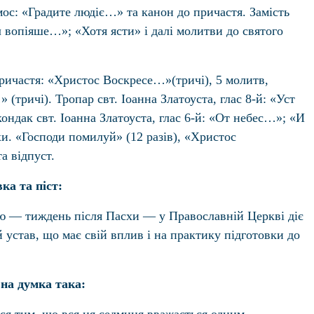
мос: «Градите людіє…» та канон до причастя. Замість
 вопіяше…»; «Хотя ясти» і далі молитви до святого
ричастя: «Христос Воскресе…»(тричі), 5 молитв,
(тричі). Тропар свт. Іоанна Златоуста, глас 8-й: «Уст
ондак свт. Іоанна Златоуста, глас 6-й: «От небес…»; «И
и. «Господи помилуй» (12 разів), «Христос
а відпуст.
ка та піст:
ю — тиждень після Пасхи — у Православній Церкві діє
устав, що має свій вплив і на практику підготовки до
на думка така: