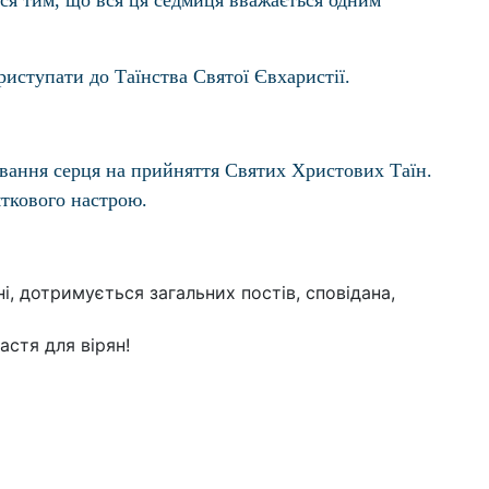
ся тим, що вся ця седмиця вважається одним
риступати до Таїнства Святої Євхаристії.
вання серця на прийняття Святих Христових Таїн.
яткового настрою.
, дотримується загальних постів, сповідана,
стя для вірян!