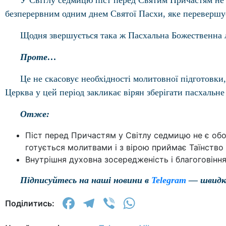
У Світлу седмицю піст перед Святим Причастям не 
безперервним одним днем Святої Пасхи, яке перевершує н
Щодня звершується така ж Пасхальна Божественна лі
Проте…
Це не скасовує необхідності молитовної підготовки,
Церква у цей період закликає вірян зберігати пасхальне
Отже:
Піст перед Причастям у Світлу седмицю не є обо
готується молитвами і з вірою приймає Таїнство 
Внутрішня духовна зосередженість і благоговін
Підписуйтесь на наші новини в
Telegram
— швидко
Facebook
Telegram
Viber
WhatsApp
Поділитись: