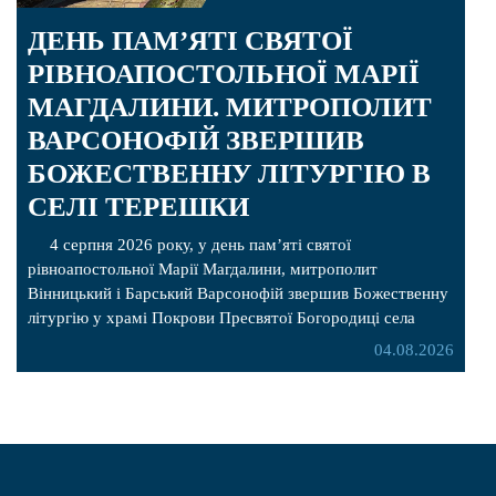
ДЕНЬ ПАМ’ЯТІ СВЯТОЇ
РІВНОАПОСТОЛЬНОЇ МАРІЇ
МАГДАЛИНИ. МИТРОПОЛИТ
ВАРСОНОФІЙ ЗВЕРШИВ
БОЖЕСТВЕННУ ЛІТУРГІЮ В
СЕЛІ ТЕРЕШКИ
4 серпня 2026 року, у день пам’яті святої
рівноапостольної Марії Магдалини, митрополит
Вінницький і Барський Варсонофій звершив Божественну
літургію у храмі Покрови Пресвятої Богородиці села
Терешки Барського благочиння. Перед початком
04.08.2026
богослужіння до храму була принесена чудотворна ікона
святої рівноапостольної Марії Магдалини з часткою її
святих мощей, передана зі Святої Гори Афон. Також для
поклоніння вірянам […]