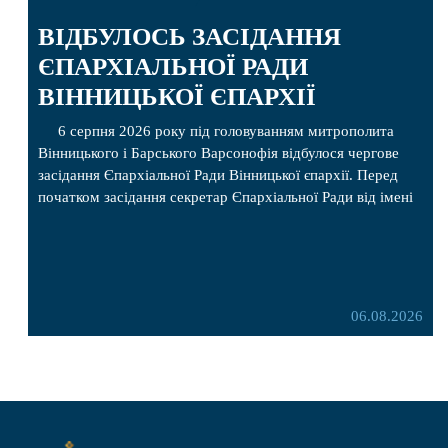
ВІДБУЛОСЬ ЗАСІДАННЯ
ЄПАРХІАЛЬНОЇ РАДИ
ВІННИЦЬКОЇ ЄПАРХІЇ
6 серпня 2026 року під головуванням митрополита
Вінницького і Барського Варсонофія відбулося чергове
засідання Єпархіальної Ради Вінницької єпархії. Перед
початком засідання секретар Єпархіальної Ради від імені
членів Ради привітав митрополита Варсонофія з днем
народження, яке архіпастир відзначив 1 серпня,
побажавши йому міцного здоров’я, Божої допомоги,
миру, духовної радості та благословенних успіхів у
подальшому архіпастирському служінні. […]
06.08.2026