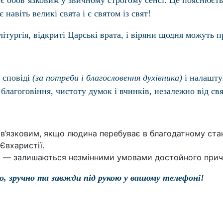
є обов’язковим у звичному строгому сенсі. Це пояснюєть
авіть великі свята і є святом із свят!
тургія, відкриті Царські врата, і віряни щодня можуть п
 сповіді
(за потреби і благословення духівника)
і налашту
 благоговіння, чистоту думок і вчинків, незалежно від св
в’язковим, якщо людина перебуває в благодатному стані
Євхаристії.
ня — залишаються незмінними умовами достойного прича
, зручно та завжди під рукою у вашому телефоні!