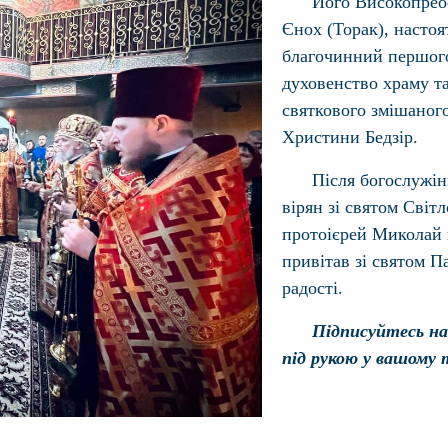
Його Високопреос
Єнох (Торак), насто
благочинний першого
духовенство храму та
святкового змішаног
Христини Бедзір.
Після богослужін
вірян зі святом Світ
протоієрей Миколай п
привітав зі святом П
радості.
Підписуйтесь на
під рукою у вашому 