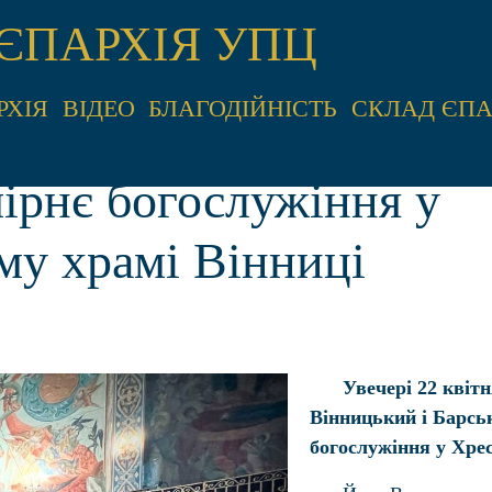
ЄПАРХІЯ УПЦ
РХІЯ
ВІДЕО
БЛАГОДІЙНІСТЬ
СКЛАД ЄПА
чірнє богослужіння у
му храмі Вінниці
Увечері 22 квітн
Вінницький і Барсь
богослужіння у Хре