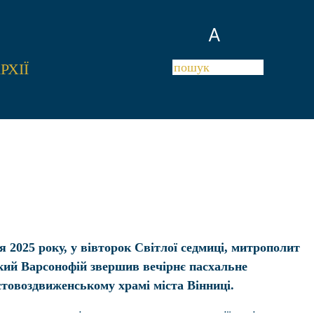
A
РХІЇ
я 2025 року, у вівторок Світлої седмиці, митрополит
кий Варсонофій звершив вечірнє пасхальне
стовоздвиженському храмі міста Вінниці.