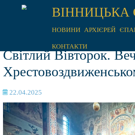
ВІННИЦЬКА 
НОВИНИ
АРХІЄРЕЙ
ЄПА
КОНТАКТИ
Світлий Вівторок. Ве
Хрестовоздвиженсько
22.04.2025