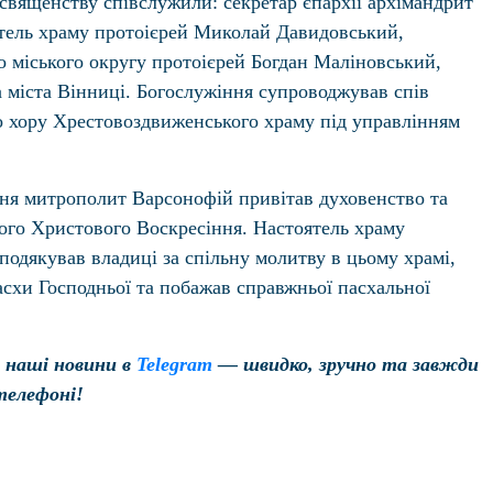
вященству співслужили: секретар єпархії архімандрит
ятель храму протоієрей Миколай Давидовський,
 міського округу протоієрей Богдан Маліновський,
 міста Вінниці. Богослужіння супроводжував спів
о хору Хрестовоздвиженського храму під управлінням
ня митрополит Варсонофій привітав духовенство та
лого Христового Воскресіння. Настоятель храму
одякував владиці за спільну молитву в цьому храмі,
асхи Господньої та побажав справжньої пасхальної
 наші новини в
Telegram
— швидко, зручно та завжди
телефоні!