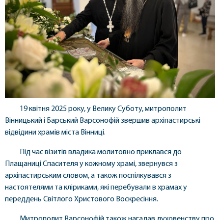
19 квітня 2025 року, у Велику Суботу, митрополит
Вінницький і Барський Варсонофій звершив архіпастирські
відвідини храмів міста Вінниці.
Під час візитів владика молитовно приклався до
Плащаниці Спасителя у кожному храмі, звернувся з
архіпастирським словом, а також поспілкувався з
настоятелями та кліриками, які перебували в храмах у
переддень Світлого Христового Воскресіння.
Митрополит Варсонофій також нагадав духовенству про