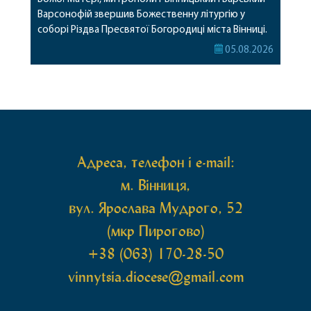
Варсонофій звершив Божественну літургію у
соборі Різдва Пресвятої Богородиці міста Вінниці.
Його Високопреосвященству співслужили
05.08.2026
секретар, духівник, благочинні, духовенство
Вінницької єпархії та гості з інших єпархій у
священному сані. Під час богослужіння підносилися
особливі молитви за мир в Україні, за воїнів, які
захищають […]
Адреса, телефон і e-mail:
м. Вінниця,
вул. Ярослава Мудрого, 52
(мкр Пирогово)
+38 (063) 170-28-50
vinnytsia.diocese@gmail.com