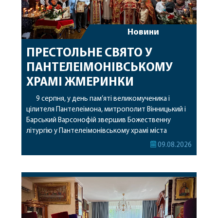
Новини
ПРЕСТОЛЬНЕ СВЯТО У
ПАНТЕЛЕІМОНІВСЬКОМУ
ХРАМІ ЖМЕРИНКИ
9 серпня, у день пам’яті великомученика і
цілителя Пантелеімона, митрополит Вінницький і
Барський Варсонофій звершив Божественну
літургію у Пантелеімонівському храмі міста
Жмеринки. Перед початком богослужіння
09.08.2026
архіпастир доставив до храму чудотворну ікону
святої рівноапостольної Марії Магдалини з
часткою її святих мощей. Митрополиту
Варсонофію співслужили секретар єпархії
архімандрит Єнох (Торак), благочинний
Жмеринського округу протоієрей Ярослав
Коромчевський, клірики […]