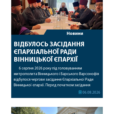
Новини
ВІДБУЛОСЬ ЗАСІДАННЯ
ЄПАРХІАЛЬНОЇ РАДИ
ВІННИЦЬКОЇ ЄПАРХІЇ
6 серпня 2026 року під головуванням
митрополита Вінницького і Барського Варсонофія
відбулося чергове засідання Єпархіальної Ради
Вінницької єпархії. Перед початком засідання
секретар Єпархіальної Ради від імені членів Ради
06.08.2026
привітав митрополита Варсонофія з днем
народження, яке архіпастир відзначив 1 серпня,
побажавши йому міцного здоров’я, Божої
допомоги, миру, духовної радості та