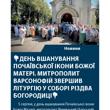
благословенних успіхів у подальшому
архіпастирському служінні. […]
Новини
💐ДЕНЬ ВШАНУВАННЯ
ПОЧАЇВСЬКОЇ ІКОНИ БОЖОЇ
МАТЕРІ. МИТРОПОЛИТ
ВАРСОНОФІЙ ЗВЕРШИВ
ЛІТУРГІЮ У СОБОРІ РІЗДВА
БОГОРОДИЦІ💐
5 серпня, у день вшанування Почаївської ікони
Божої Матері, митрополит Вінницький і Барський