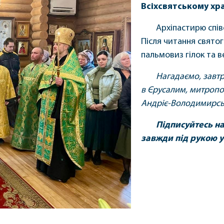
Всіхсвятському хра
Архіпастирю спів
Після читання святог
пальмовиз гілок та в
Нагадаємо, завтр
в Єрусалим, митропо
Андріє-Володимирськ
Підписуйтесь н
завжди під рукою у