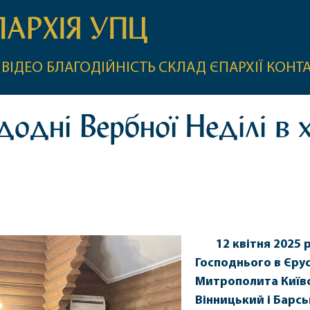
ПАРХІЯ УПЦ
ВІДЕО
БЛАГОДІЙНІСТЬ
СКЛАД ЄПАРХІЇ
КОНТ
додні Вербної Неділі в 
12
квітня 2025
р
Господнього в Єру
Митрополита Київсь
Вінницький і Барс