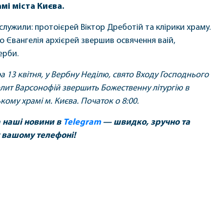
мі міста Києва.
служили: протоієрей Віктор Дреботій та клірики храму.
о Євангелія архієрей звершив освячення ваій,
ерби.
а 13 квітня, у Вербну Неділю, свято Входу Господнього
лит Варсонофій звершить Божественну літургію в
ому храмі м. Києва.
Початок
о 8:00.
а наші новини в
Telegram
— швидко, зручно та
 вашому телефоні!