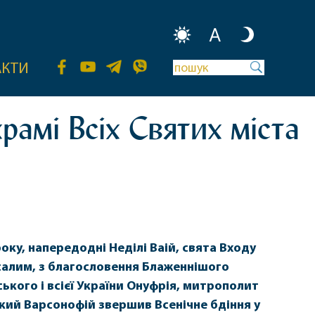
A
АКТИ
храмі Всіх Святих міста
оку, напередодні Неділі Ваій, свята Входу
салим, з благословення Блаженнішого
кого і всієї України Онуфрія, митрополит
ький Варсонофій звершив Всенічне бдіння у