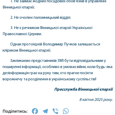
1. Не займає жодних посадових обов’язків в управлінні
Вінницької єпархії;
2. Не очолює паломницький відділ;
3. Не є речником Вінницької єпархії Української
Православної Церкви.
Однак протоієрей Володимир Пучков залишається
кліриком Вінницької єпархії.
Закликаємо представників ЗМІ бути відповідальними у
поширенні інформації, особливо в умовах війни, коли будь-яка
дезінформація грає на руку тим, хто прагне посіяти
ворожнечу та розділення в українському суспільстві!
Пресслужба Вінницької єпархії
8 квітня 2025 року.
Facebook
Telegram
Viber
WhatsApp
Поділитись: