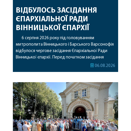
ВІДБУЛОСЬ ЗАСІДАННЯ
ЄПАРХІАЛЬНОЇ РАДИ
ВІННИЦЬКОЇ ЄПАРХІЇ
6 серпня 2026 року під головуванням
митрополита Вінницького і Барського Варсонофія
відбулося чергове засідання Єпархіальної Ради
Вінницької єпархії. Перед початком засідання
секретар Єпархіальної Ради від імені членів Ради
06.08.2026
привітав митрополита Варсонофія з днем
народження, яке архіпастир відзначив 1 серпня,
побажавши йому міцного здоров’я, Божої
допомоги, миру, духовної радості та
благословенних успіхів у подальшому
архіпастирському служінні. […]