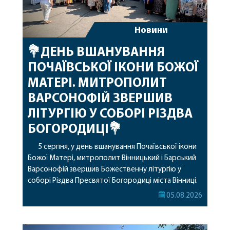
Новини
💐ДЕНЬ ВШАНУВАННЯ
ПОЧАЇВСЬКОЇ ІКОНИ БОЖОЇ
МАТЕРІ. МИТРОПОЛИТ
ВАРСОНОФІЙ ЗВЕРШИВ
ЛІТУРГІЮ У СОБОРІ РІЗДВА
БОГОРОДИЦІ💐
5 серпня, у день вшанування Почаївської ікони
Божої Матері, митрополит Вінницький і Барський
Варсонофій звершив Божественну літургію у
соборі Різдва Пресвятої Богородиці міста Вінниці.
Його Високопреосвященству співслужили
05.08.2026
секретар, духівник, благочинні, духовенство
Вінницької єпархії та гості з інших єпархій у
священному сані. Під час богослужіння підносилися