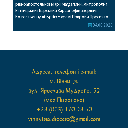
рівноапостольної Марії Магдалини, митрополит
Вінницький і Барський Варсонофій звершив
Божественну літургію у храмі Покрови Пресвятої
Богородиці села Терешки Барського благочиння.
04.08.2026
Перед початком богослужіння до храму була
принесена чудотворна ікона святої
рівноапостольної Марії Магдалини з часткою її
святих мощей, передана зі Святої Гори Афон.
Також для поклоніння вірянам […]
Адреса, телефон і e-mail:
м. Вінниця,
вул. Ярослава Мудрого, 52
(мкр Пирогово)
+38 (063) 170-28-50
vinnytsia.diocese@gmail.com