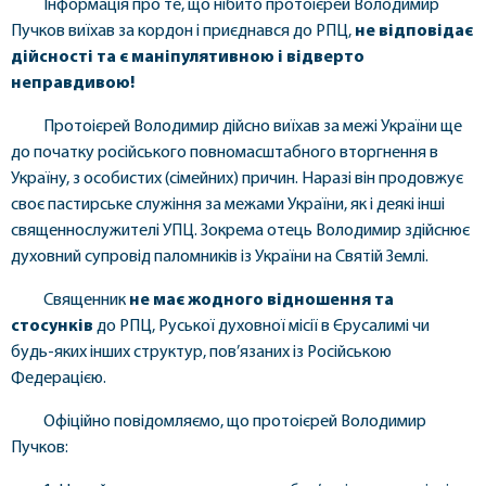
Інформація про те, що нібито протоієрей Володимир
Пучков виїхав за кордон і приєднався до РПЦ,
не відповідає
дійсності
та є
маніпулятивною і відверто
неправдивою!
Протоієрей Володимир дійсно виїхав за межі України ще
до початку російського повномасштабного вторгнення в
Україну, з особистих (сімейних) причин. Наразі він продовжує
своє пастирське служіння за межами України, як і деякі інші
священнослужителі УПЦ. Зокрема отець Володимир здійснює
духовний супровід паломників із України на Святій Землі.
Священник
не має жодного відношення та
стосунків
до РПЦ, Руської духовної місії в Єрусалимі чи
будь-яких інших структур, пов’язаних із Російською
Федерацією.
Офіційно повідомляємо, що протоієрей Володимир
Пучков: