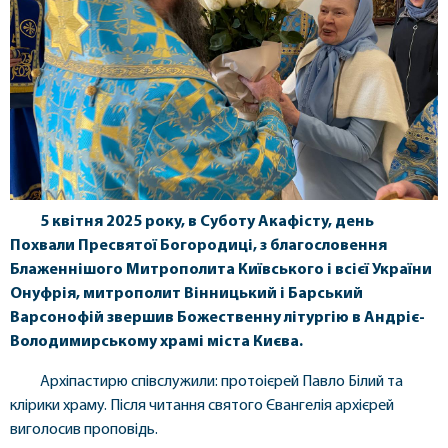
5 квітня 2025
року, в Суботу Акафісту, день
Похвали Пресвятої Богородиці, з благословення
Блаженнішого Митрополита Київського і всієї України
Онуфрія, митрополит Вінницький і Барський
Варсонофій звершив Божественну літургію в Андріє-
Володимирському храмі міста Києва.
Архіпастирю співслужили: протоієрей Павло Білий та
клірики храму. Після читання святого Євангелія архієрей
виголосив проповідь.