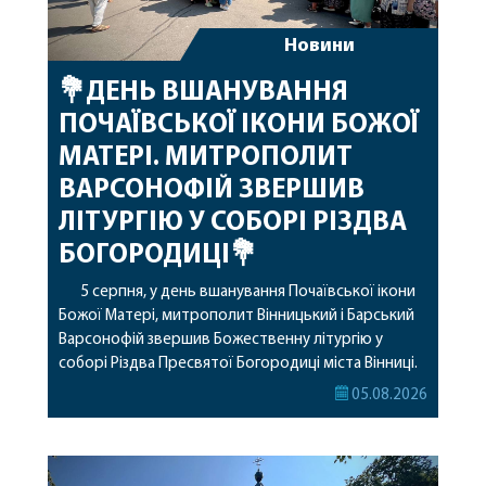
Новини
💐ДЕНЬ ВШАНУВАННЯ
ПОЧАЇВСЬКОЇ ІКОНИ БОЖОЇ
МАТЕРІ. МИТРОПОЛИТ
ВАРСОНОФІЙ ЗВЕРШИВ
ЛІТУРГІЮ У СОБОРІ РІЗДВА
БОГОРОДИЦІ💐
5 серпня, у день вшанування Почаївської ікони
Божої Матері, митрополит Вінницький і Барський
Варсонофій звершив Божественну літургію у
соборі Різдва Пресвятої Богородиці міста Вінниці.
Його Високопреосвященству співслужили
05.08.2026
секретар, духівник, благочинні, духовенство
Вінницької єпархії та гості з інших єпархій у
священному сані. Під час богослужіння підносилися
особливі молитви за мир в Україні, за воїнів, які