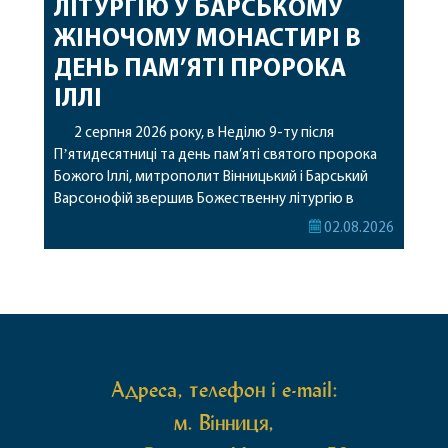
ЛІТУРГІЮ У БАРСЬКОМУ
ЖІНОЧОМУ МОНАСТИРІ В
ДЕНЬ ПАМ’ЯТІ ПРОРОКА
ІЛЛІ
2 серпня 2026 року, в Неділю 9-ту після
Пʼятидесятниці та день пам’яті святого пророка
Божого Іллі, митрополит Вінницький і Барський
Варсонофій звершив Божественну літургію в
Барському жіночому монастирі. Перед початком
02.08.2026
богослужіння архіпастир привіз до обителі
чудотворну ікону святої рівноапостольної Марії
Магдалини з часткою її святих мощей, яка була
передана до Вінницької єпархії зі Святої Гори […]
Адреса, телефон і e-mail:
м. Вінниця,