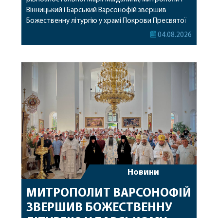
Вінницький і Барський Варсонофій звершив
Божественну літургію у храмі Покрови Пресвятої
Богородиці села Терешки Барського благочиння.
04.08.2026
Перед початком богослужіння до храму була
принесена чудотворна ікона святої
рівноапостольної Марії Магдалини з часткою її
святих мощей, передана зі Святої Гори Афон.
Також для поклоніння вірянам […]
Новини
МИТРОПОЛИТ ВАРСОНОФІЙ
ЗВЕРШИВ БОЖЕСТВЕННУ