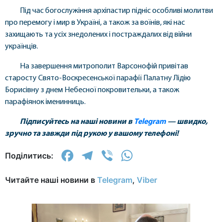
Під час богослужіння архіпастир підніс особливі молитви
про перемогу і мир в Україні, а також за воїнів, які нас
захищають та усіх знедолених і постраждалих від війни
українців.
На завершення митрополит Варсонофій привітав
старосту Свято-Воскресенської парафії Палатну Лідію
Борисівну з днем Небесної покровительки, а також
парафіянок іменинниць.
Підписуйтесь на наші новини в
Telegram
— швидко,
зручно та завжди під рукою у вашому телефоні!
Facebook
Telegram
Viber
WhatsApp
Поділитись:
Читайте наші новини в
Telegram
,
Viber