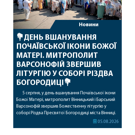
Новини
💐ДЕНЬ ВШАНУВАННЯ
ПОЧАЇВСЬКОЇ ІКОНИ БОЖОЇ
МАТЕРІ. МИТРОПОЛИТ
ВАРСОНОФІЙ ЗВЕРШИВ
ЛІТУРГІЮ У СОБОРІ РІЗДВА
БОГОРОДИЦІ💐
5 серпня, у день вшанування Почаївської ікони
Божої Матері, митрополит Вінницький і Барський
Варсонофій звершив Божественну літургію у
соборі Різдва Пресвятої Богородиці міста Вінниці.
Його Високопреосвященству співслужили
05.08.2026
секретар, духівник, благочинні, духовенство
Вінницької єпархії та гості з інших єпархій у