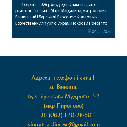
4 серпня 2026 року, у день пам’яті святої
рівноапостольної Марії Магдалини, митрополит
Вінницький і Барський Варсонофій звершив
Божественну літургію у храмі Покрови Пресвятої
Богородиці села Терешки Барського благочиння.
04.08.2026
Перед початком богослужіння до храму була
принесена чудотворна ікона святої
рівноапостольної Марії Магдалини з часткою її
святих мощей, передана зі Святої Гори Афон.
Також для поклоніння вірянам […]
Адреса, телефон і e-mail:
м. Вінниця,
вул. Ярослава Мудрого, 52
(мкр Пирогово)
+38 (063) 170-28-50
vinnytsia.diocese@gmail.com