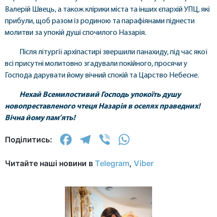
Валерій Швець, а також клірики міста та інших єпархій УПЦ, які
прибули, щоб разом із родиною та парафіянами піднести
молитви за упокій душі спочилого Назарія.
Після літургії архіпастирі звершили панахиду, під час якої
всі присутні молитовно згадували покійного, просячи у
Господа дарувати йому вічний спокій та Царство Небесне.
Нехай Всемилостивий Господь упокоїть душу
новопреставленого чтеця Назарія в оселях праведних!
Вічна йому пам’ять!
Facebook
Telegram
Viber
WhatsApp
Поділитись:
Читайте наші новини в
Telegram
,
Viber