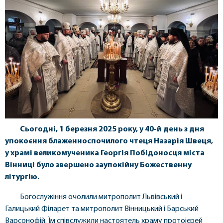
Сьогодні, 1 березня 2025 року, у 40-й день з дня
упокоєння блаженноспочилого чтеця Назарія Швеця,
у храмі великомученика Георгія Побідоносця міста
Вінниці було звершено заупокійну Божественну
літургію.
Богослужіння очолили митрополит Львівський і
Галицький Філарет та митрополит Вінницький і Барський
Варсонофій. Їм співслужили настоятель храму протоієрей