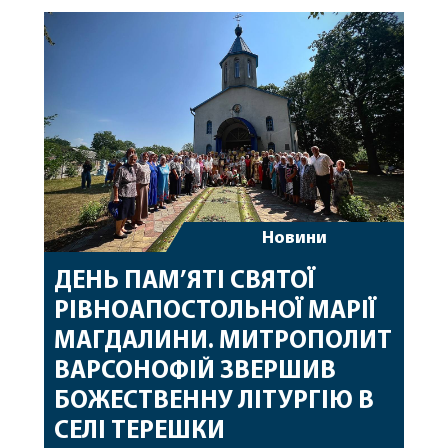
священному сані. Під час богослужіння підносилися
особливі молитви за мир в Україні, за воїнів, які
захищають […]
Новини
ДЕНЬ ПАМ’ЯТІ СВЯТОЇ
РІВНОАПОСТОЛЬНОЇ МАРІЇ
МАГДАЛИНИ. МИТРОПОЛИТ
ВАРСОНОФІЙ ЗВЕРШИВ
БОЖЕСТВЕННУ ЛІТУРГІЮ В
СЕЛІ ТЕРЕШКИ