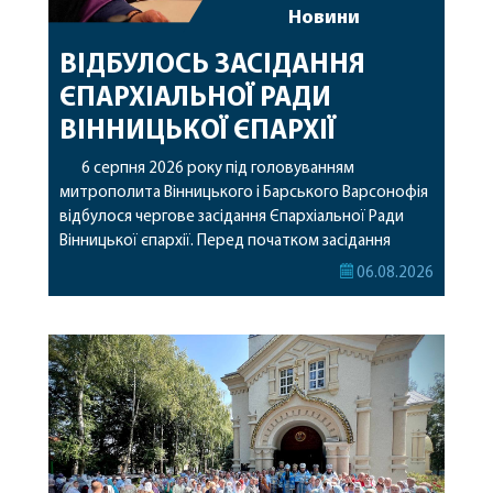
Новини
ВІДБУЛОСЬ ЗАСІДАННЯ
ЄПАРХІАЛЬНОЇ РАДИ
ВІННИЦЬКОЇ ЄПАРХІЇ
6 серпня 2026 року під головуванням
митрополита Вінницького і Барського Варсонофія
відбулося чергове засідання Єпархіальної Ради
Вінницької єпархії. Перед початком засідання
секретар Єпархіальної Ради від імені членів Ради
06.08.2026
привітав митрополита Варсонофія з днем
народження, яке архіпастир відзначив 1 серпня,
побажавши йому міцного здоров’я, Божої
допомоги, миру, духовної радості та
благословенних успіхів у подальшому
архіпастирському служінні. […]