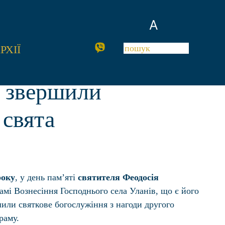
A
РХІЇ
в звершили
 свята
року
, у день пам’яті
святителя Феодосія
рамі Вознесіння Господнього села Уланів, що є його
или святкове богослужіння з нагоди другого
раму.