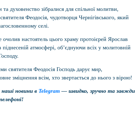
и та духовенство зібралися для спільної молитви,
вятителя Феодосія, чудотворця Чернігівського, який
лагословенному селі.
е очолив настоятель цього храму протоієрей Ярослав
 піднесеній атмосфері, об’єднуючи всіх у молитовній
Господу.
ми святителя Феодосія Господь дарує мир,
овне зміцнення всім, хто звертається до нього з вірою!
 наші новини в
Telegram
— швидко, зручно та завжди
телефоні!