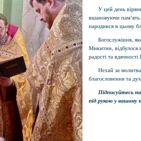
У цей день вірян
вшановуючи пам’ять с
народився в цьому б
Богослужіння, як
Микитин, відбулося в
радості та вдячності 
Нехай за молитва
благословення та дух
Підписуйтесь на
під рукою у вашому 