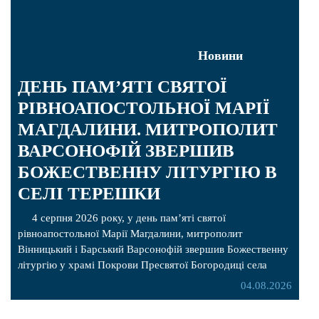
Новини
ДЕНЬ ПАМ’ЯТІ СВЯТОЇ
РІВНОАПОСТОЛЬНОЇ МАРІЇ
МАГДАЛИНИ. МИТРОПОЛИТ
ВАРСОНОФІЙ ЗВЕРШИВ
БОЖЕСТВЕННУ ЛІТУРГІЮ В
СЕЛІ ТЕРЕШКИ
4 серпня 2026 року, у день пам’яті святої
рівноапостольної Марії Магдалини, митрополит
Вінницький і Барський Варсонофій звершив Божественну
літургію у храмі Покрови Пресвятої Богородиці села
Терешки Барського благочиння. Перед початком
04.08.2026
богослужіння до храму була принесена чудотворна ікона
святої рівноапостольної Марії Магдалини з часткою її