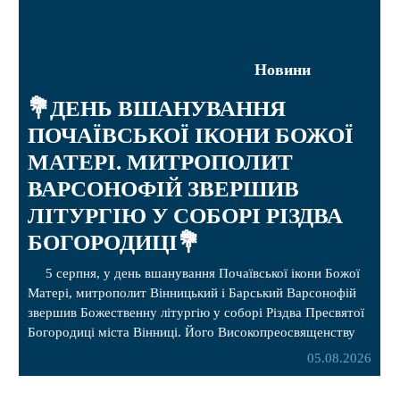
Новини
💐ДЕНЬ ВШАНУВАННЯ
ПОЧАЇВСЬКОЇ ІКОНИ БОЖОЇ
МАТЕРІ. МИТРОПОЛИТ
ВАРСОНОФІЙ ЗВЕРШИВ
ЛІТУРГІЮ У СОБОРІ РІЗДВА
БОГОРОДИЦІ💐
5 серпня, у день вшанування Почаївської ікони Божої
Матері, митрополит Вінницький і Барський Варсонофій
звершив Божественну літургію у соборі Різдва Пресвятої
Богородиці міста Вінниці. Його Високопреосвященству
співслужили секретар, духівник, благочинні, духовенство
05.08.2026
Вінницької єпархії та гості з інших єпархій у священному
сані. Під час богослужіння підносилися особливі молитви