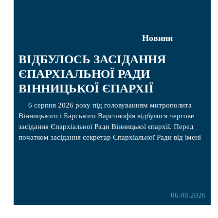
Новини
ВІДБУЛОСЬ ЗАСІДАННЯ
ЄПАРХІАЛЬНОЇ РАДИ
ВІННИЦЬКОЇ ЄПАРХІЇ
6 серпня 2026 року під головуванням митрополита
Вінницького і Барського Варсонофія відбулося чергове
засідання Єпархіальної Ради Вінницької єпархії. Перед
початком засідання секретар Єпархіальної Ради від імені
членів Ради привітав митрополита Варсонофія з днем
народження, яке архіпастир відзначив 1 серпня,
побажавши йому міцного здоров’я, Божої допомоги,
миру, духовної радості та благословенних успіхів у
подальшому архіпастирському служінні. […]
06.08.2026