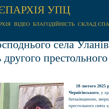
ЄПАРХІЯ УПЦ
РХІЯ
ВІДЕО
БЛАГОДІЙНІСТЬ
СКЛАД ЄПА
осподнього села Улані
 другого престольного
18 лютого
2025 
Чернігівського
, у х
батьківщиною, зверш
престольного свята х