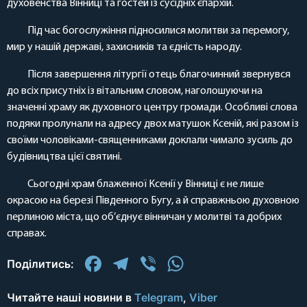
духовенства Вінниці та гостей із сусідніх єпархій.
Під час богослужіння підносилися молитви за перемогу,
мир у нашій державі, захисників та єдність народу.
Після завершення літургії отець благочинний звернувся
до всіх присутніх із вітальним словом, наголошуючи на
значенні храму як духовного центру громади. Особливі слова
подяки пролунали на адресу двох матушок Ксеній, які разом із
своїми чоловіками-священниками доклали чимало зусиль до
будівництва цієї святині.
Сьогодні храм блаженної Ксенії у Вінниці є не лише
окрасою на березі Південного Бугу, а й справжньою духовною
перлиною міста, що об’єднує вінничан у молитві та добрих
справах.
Facebook
Telegram
Viber
WhatsApp
Поділитись:
Читайте наші новини в
Telegram
,
Viber