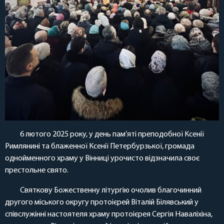
6 лютого 2025 року, у день пам’яті преподобної Ксенії
Римлянині та блаженної Ксенії Петербурзької, громада
однойменного храму у Вінниці урочисто відзначила своє
престольне свято.
Святкову Божественну літургію очолив благочинний
другого міського округу протоієрей Віталій Білявський у
співслужінні настоятеля храму протоієрея Сергія Наваліхіна,