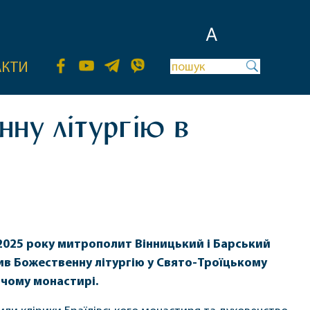
A
АКТИ
нну літургію в
я 2025 року митрополит Вінницький і Барський
в Божественну літургію у Свято-Троїцькому
очому монастирі.