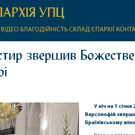
ПАРХІЯ УПЦ
ВІДЕО
БЛАГОДІЙНІСТЬ
СКЛАД ЄПАРХІЇ
КОНТ
астир звершив Божестве
рі
У ніч на 1 січн
Варсонофій зверши
Браїлівському жін