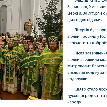
Владиці співслуж
Вінницької, Хмельниц
Церкви. За літургією
цього дня відзначає 
Літургія була при
віряни просили у Гос
перемоги та добробу
Після завершення
віряни звершили мол
Митрополит Варсоноф
висловив подяку за ї
подарунки.
Свято стало яск
духовної радості та
народу.