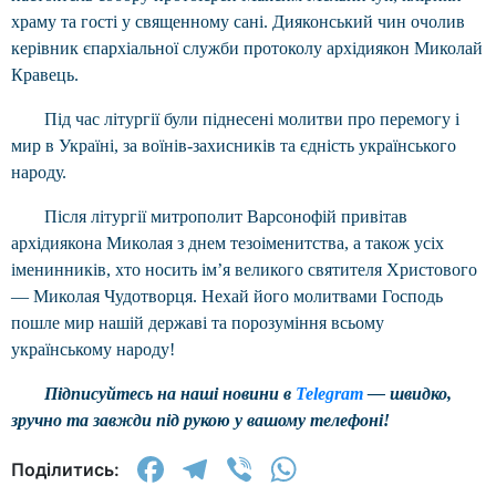
храму та гості у священному сані. Дияконський чин очолив
керівник єпархіальної служби протоколу архідиякон Миколай
Кравець.
Під час літургії були піднесені молитви про перемогу і
мир в Україні, за воїнів-захисників та єдність українського
народу.
Після літургії митрополит Варсонофій привітав
архідиякона Миколая з днем тезоіменитства, а також усіх
іменинників, хто носить імʼя великого святителя Христового
— Миколая Чудотворця. Нехай його молитвами Господь
пошле мир нашій державі та порозуміння всьому
українському народу!
Підписуйтесь на наші новини в
Telegram
— швидко,
зручно та завжди під рукою у вашому телефоні!
Facebook
Telegram
Viber
WhatsApp
Поділитись: