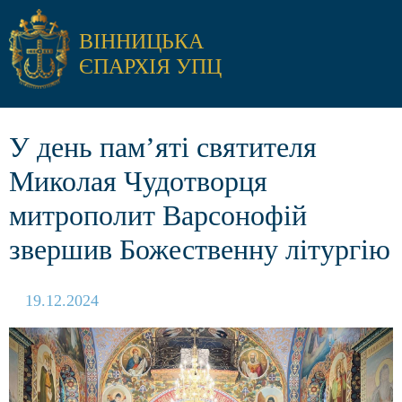
ВІННИЦЬКА
ЄПАРХІЯ УПЦ
У день памʼяті святителя
Миколая Чудотворця
митрополит Варсонофій
звершив Божественну літургію
19.12.2024