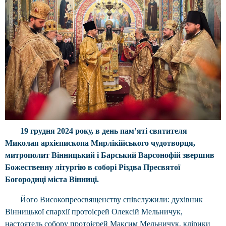
19 грудня 2024 року, в день памʼяті святителя
Миколая архієпископа Мирлікійського чудотворця,
митрополит Вінницький і Барський Варсонофій звершив
Божественну літургію в соборі Різдва Пресвятої
Богородиці міста Вінниці.
Його Високопреосвященству співслужили: духівник
Вінницької єпархії протоієрей Олексій Мельничук,
настоятель собору протоієрей Максим Мельничук, клірики