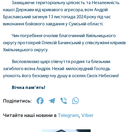
Захищаючи територіальну цілісність та Незалежність
нашої Держави від кривавого агресора, воїн Андрій
Браславський загинув 13 листопада 2024 року під час
виконання бойового завдання у Сумській області.
Чин погребіння очолив благочинний Хмільницького
округу протоієрей Олексій Бачинський у співслужінні кліриків
Хмільницького округу.
Висловлюємо щирі співчуття родині та близьким
загиблого воїна Андрія. Нехай милосердний Господь
упокоїть його безсмертну душу в оселях Своїх Небесних!
Вічна памʼять!
Facebook
Telegram
Viber
WhatsApp
Поділитись:
Читайте наші новини в
Telegram
,
Viber