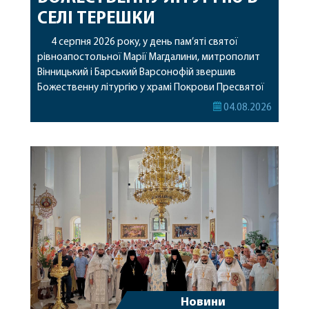
СЕЛІ ТЕРЕШКИ
4 серпня 2026 року, у день пам’яті святої
рівноапостольної Марії Магдалини, митрополит
Вінницький і Барський Варсонофій звершив
Божественну літургію у храмі Покрови Пресвятої
Богородиці села Терешки Барського благочиння.
04.08.2026
Перед початком богослужіння до храму була
принесена чудотворна ікона святої
рівноапостольної Марії Магдалини з часткою її
святих мощей, передана зі Святої Гори Афон.
Також для поклоніння вірянам […]
Новини