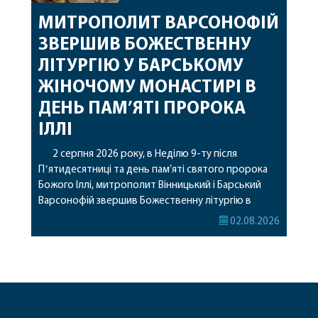
МИТРОПОЛИТ ВАРСОНОФІЙ
ЗВЕРШИВ БОЖЕСТВЕННУ
ЛІТУРГІЮ У БАРСЬКОМУ
ЖІНОЧОМУ МОНАСТИРІ В
ДЕНЬ ПАМ’ЯТІ ПРОРОКА
ІЛЛІ
2 серпня 2026 року, в Неділю 9-ту після
Пʼятидесятниці та день пам’яті святого пророка
Божого Іллі, митрополит Вінницький і Барський
Варсонофій звершив Божественну літургію в
Барському жіночому монастирі. Перед початком
02.08.2026
богослужіння архіпастир привіз до обителі
чудотворну ікону святої рівноапостольної Марії
Магдалини з часткою її святих мощей, яка була
передана до Вінницької єпархії зі Святої Гори […]