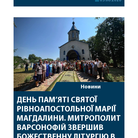
05.08.2026
секретар, духівник, благочинні, духовенство
Вінницької єпархії та гості з інших єпархій у
священному сані. Під час богослужіння підносилися
особливі молитви за мир в Україні, за воїнів, які
захищають […]
Новини
ДЕНЬ ПАМ’ЯТІ СВЯТОЇ
РІВНОАПОСТОЛЬНОЇ МАРІЇ
МАГДАЛИНИ. МИТРОПОЛИТ
ВАРСОНОФІЙ ЗВЕРШИВ
БОЖЕСТВЕННУ ЛІТУРГІЮ В