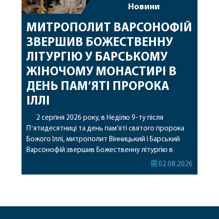
Новини
МИТРОПОЛИТ ВАРСОНОФІЙ
ЗВЕРШИВ БОЖЕСТВЕННУ
ЛІТУРГІЮ У БАРСЬКОМУ
ЖІНОЧОМУ МОНАСТИРІ В
ДЕНЬ ПАМ’ЯТІ ПРОРОКА
ІЛЛІ
2 серпня 2026 року, в Неділю 9-ту після
Пʼятидесятниці та день пам’яті святого пророка
Божого Іллі, митрополит Вінницький і Барський
Варсонофій звершив Божественну літургію в
Барському жіночому монастирі. Перед початком
02.08.2026
богослужіння архіпастир привіз до обителі
чудотворну ікону святої рівноапостольної Марії
Магдалини з часткою її святих мощей, яка була
передана до Вінницької єпархії зі Святої Гори […]