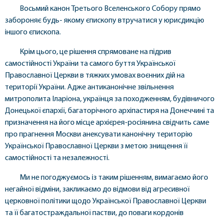
Восьмий канон Третього Вселенського Собору прямо
забороняє будь- якому єпископу втручатися у юрисдикцію
іншого єпископа.
Крім цього, це рішення спрямоване на підрив
самостійності України та самого буття Української
Православної Церкви в тяжких умовах воєнних дій на
території України. Адже антиканонічне звільнення
митрополита Іларіона, українця за походженням, будівничого
Донецької єпархії, багаторічного архіпастиря на Донеччині та
призначення на його місце архієрея-росіянина свідчить саме
про прагнення Москви анексувати канонічну територію
Української Православної Церкви з метою знищення її
самостійності та незалежності.
Ми не погоджуємось із таким рішенням, вимагаємо його
негайної відміни, закликаємо до відмови від агресивної
церковної політики щодо Української Православної Церкви
та її багатостраждальної пастви, до поваги кордонів