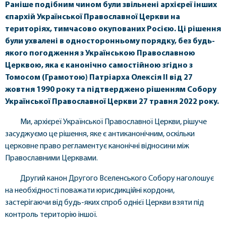
Раніше подібним чином були звільнені архієреї інших
єпархій Української Православної Церкви на
територіях, тимчасово окупованих Росією. Ці рішення
були ухвалені в односторонньому порядку, без будь-
якого погодження з Українською Православною
Церквою, яка є канонічно самостійною згідно з
Томосом (Грамотою) Патріарха Олексія II від 27
жовтня 1990 року та підтверджено рішенням Собору
Української Православної Церкви 27 травня 2022 року.
Ми, архієреї Української Православної Церкви, рішуче
засуджуємо це рішення, яке є антиканонічним, оскільки
церковне право регламентує канонічні відносини між
Православними Церквами.
Другий канон Другого Вселенського Собору наголошує
на необхідності поважати юрисдикційні кордони,
застерігаючи від будь-яких спроб однієї Церкви взяти під
контроль територію іншої.