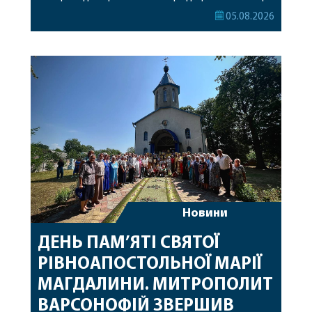
Його Високопреосвященству співслужили
05.08.2026
секретар, духівник, благочинні, духовенство
Вінницької єпархії та гості з інших єпархій у
священному сані. Під час богослужіння підносилися
особливі молитви за мир в Україні, за воїнів, які
захищають […]
Новини
ДЕНЬ ПАМ’ЯТІ СВЯТОЇ
РІВНОАПОСТОЛЬНОЇ МАРІЇ
МАГДАЛИНИ. МИТРОПОЛИТ
ВАРСОНОФІЙ ЗВЕРШИВ