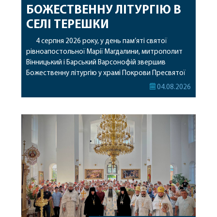
БОЖЕСТВЕННУ ЛІТУРГІЮ В
СЕЛІ ТЕРЕШКИ
4 серпня 2026 року, у день пам’яті святої
рівноапостольної Марії Магдалини, митрополит
Вінницький і Барський Варсонофій звершив
Божественну літургію у храмі Покрови Пресвятої
Богородиці села Терешки Барського благочиння.
04.08.2026
Перед початком богослужіння до храму була
принесена чудотворна ікона святої
рівноапостольної Марії Магдалини з часткою її
святих мощей, передана зі Святої Гори Афон.
Також для поклоніння вірянам […]