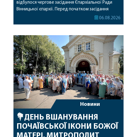
відбулося чергове засідання Єпархіальної Ради
Вінницької єпархії. Перед початком засідання
секретар Єпархіальної Ради від імені членів Ради
06.08.2026
привітав митрополита Варсонофія з днем
народження, яке архіпастир відзначив 1 серпня,
побажавши йому міцного здоров’я, Божої
допомоги, миру, духовної радості та
благословенних успіхів у подальшому
архіпастирському служінні. […]
Новини
💐ДЕНЬ ВШАНУВАННЯ
ПОЧАЇВСЬКОЇ ІКОНИ БОЖОЇ
МАТЕРІ. МИТРОПОЛИТ