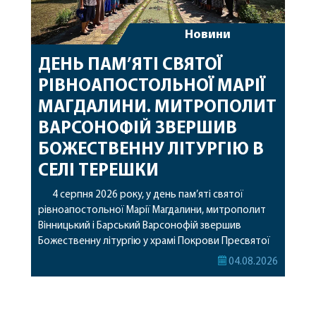
Новини
ДЕНЬ ПАМ’ЯТІ СВЯТОЇ
РІВНОАПОСТОЛЬНОЇ МАРІЇ
МАГДАЛИНИ. МИТРОПОЛИТ
ВАРСОНОФІЙ ЗВЕРШИВ
БОЖЕСТВЕННУ ЛІТУРГІЮ В
СЕЛІ ТЕРЕШКИ
4 серпня 2026 року, у день пам’яті святої
рівноапостольної Марії Магдалини, митрополит
Вінницький і Барський Варсонофій звершив
Божественну літургію у храмі Покрови Пресвятої
Богородиці села Терешки Барського благочиння.
04.08.2026
Перед початком богослужіння до храму була
принесена чудотворна ікона святої
рівноапостольної Марії Магдалини з часткою її