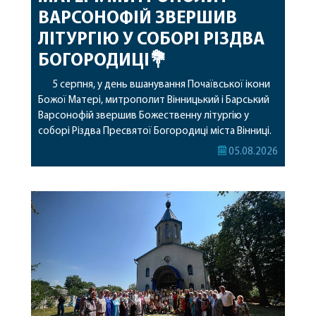
ВАРСОНОФІЙ ЗВЕРШИВ
ЛІТУРГІЮ У СОБОРІ РІЗДВА
БОГОРОДИЦІ💐
5 серпня, у день вшанування Почаївської ікони
Божої Матері, митрополит Вінницький і Барський
Варсонофій звершив Божественну літургію у
соборі Різдва Пресвятої Богородиці міста Вінниці.
Його Високопреосвященству співслужили
05.08.2026
секретар, духівник, благочинні, духовенство
Вінницької єпархії та гості з інших єпархій у
священному сані. Під час богослужіння підносилися
особливі молитви за мир в Україні, за воїнів, які
захищають […]