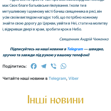
має Своє благе батьківське піклування. І коли ти в
метушливому і шумному місті бачиш священника в рясі, він
усім своїм виглядом нагадує тобі, що потрібно кожному
знайти свою дорогу до Церкви, увійти в Неї, стати на молитву
і, відкривши двері в храм, зробити крок в Небо.
Священник Андрій Чиженко
Підписуйтесь на наші новини в
Telegram
— швидко,
зручно та завжди під рукою у вашому телефоні!
Facebook
Telegram
Viber
WhatsApp
Поділитись:
Читайте наші новини в
Telegram
,
Viber
Інші новини