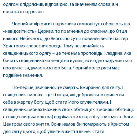
одягом є підрясник, відповідно, за значенням слова, він
носиться під рясою.
Чорний колір ряси і підрясника символізує собою ось цю
«невідсвітність» Церкви, то прагнення до спасіння, до Отця
нашого Небесного, до Якого, по суті, і повинен вести пастир
Христових словесних овець. Тому незвичайність
священницького одягу – це теж німа проповідь. І людина, яка
бачить священника чи ченця на вулиці, все одно задумається
про вічне, задумається про Бога. Чорний колір ряси має
подвійне значення.
По-перше, звичайно, це смерть. Вмирання для світу. І
священник, і монах – це ті люди, які добровільно принесли
себе в жертву Богу, щоб стати Його служителями. І
священник, і монах (кожен в своїх обітницях: є монаші обітниці,
є священницька клятва) відрікаються від світу і визнають Бога
Центром свого життя. Вони немов би помирають з Христом
для світу цього, щоб увійти в життя вічне і стати