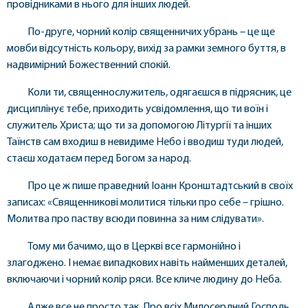
провідниками в нього для інших людей.
По-друге, чорний колір священничих убрань – це ще
мовби відсутність кольору, вихід за рамки земного буття, в
надвимірний Божественний спокій.
Коли ти, священнослужитель, одягаєшся в підрясник, це
дисциплінує тебе, приходить усвідомлення, що ти воїн і
служитель Христа; що ти за допомогою Літургії та інших
Таїнств сам входиш в невидиме Небо і вводиш туди людей,
стаєш ходатаєм перед Богом за народ.
Про це ж пише праведний Іоанн Кронштадтський в своїх
записах: «Священникові молитися тільки про себе – грішно.
Молитва про паству всюди повинна за ним слідувати».
Тому ми бачимо, що в Церкві все гармонійно і
злагоджено. І немає випадкових навіть найменших деталей,
включаючи і чорний колір ряси. Все кличе людину до Неба.
Адже все не просто так. Про всіх Милосердний Господь