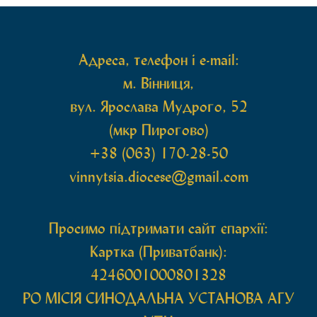
святих мощей, передана зі Святої Гори Афон.
Також для поклоніння вірянам […]
Адреса, телефон і e-mail:
м. Вінниця,
вул. Ярослава Мудрого, 52
(мкр Пирогово)
+38 (063) 170-28-50
vinnytsia.diocese@gmail.com
Просимо підтримати сайт єпархії:
Картка (Приватбанк):
4246001000801328
РО МIСIЯ СИНОДАЛЬНА УСТАНОВА АГУ