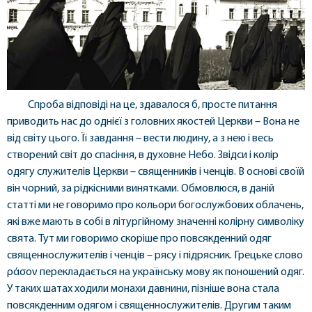
Спроба відповіді на це, здавалося б, просте питання
приводить нас до однієї з головних якостей Церкви – Вона не
від світу цього. Її завдання – вести людину, а з нею і весь
створений світ до спасіння, в духовне Небо. Звідси і колір
одягу служителів Церкви – священників і ченців. В основі своїй
він чорний, за рідкісними винятками. Обмовлюся, в даній
статті ми не говоримо про кольори богослужбових облачень,
які вже мають в собі в літургійному значенні колірну символіку
свята. Тут ми говоримо скоріше про повсякденний одяг
священнослужителів і ченців – рясу і підрясник. Грецьке слово
ράσον перекладається на українську мову як поношений одяг.
У таких шатах ходили монахи давнини, пізніше вона стала
повсякденним одягом і священнослужителів. Другим таким