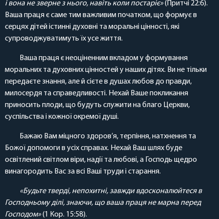
і вона не зверне з нього, навіть коли постаріє»
(Притчі 22:6).
Ваша праця є саме тим важливим початком, що формує в
серцях дітей істинні духовні та моральні цінності, які
супроводжуватимуть їх усе життя.
Ваша праця є неоціненним вкладом у формування
моральних та духовних цінностей у наших дітях. Ви не тільки
передаєте знання, але й сієте в душах любов до правди,
милосердя та справедливості. Нехай Ваше покликання
приносить плоди, що будуть служити на благо Церкви,
суспільства і кожної окремої душі.
Бажаю Вам міцного здоров’я, терпіння, натхнення та
Божої допомоги в усіх справах. Нехай Ваш шлях буде
освітлений світлом віри, надії та любові, а Господь щедро
винагородить Вас за всі Ваші труди і старання.
«Будьте тверді, непохитні, завжди вдосконалюйтеся в
Господньому ділі, знаючи, що ваша праця не марна перед
Господом»
(1 Кор. 15:58).