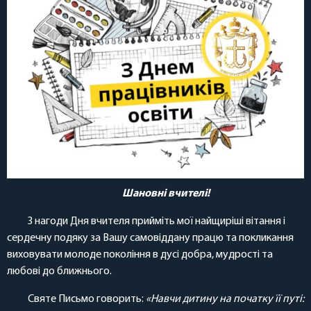
Шановні вчителі!
З нагоди Дня вчителя прийміть мої найщиріші вітання і
сердечну подяку за Вашу самовіддану працю та покликання
виховувати молоде покоління в дусі добра, мудрості та
любові до ближнього.
Святе Письмо говорить:
«Навчи дитину на початку її путі: