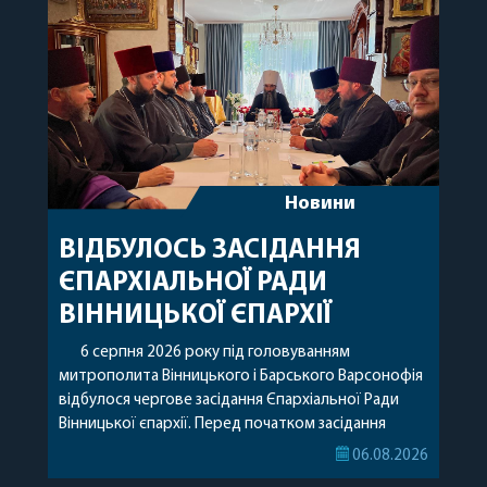
Новини
ВІДБУЛОСЬ ЗАСІДАННЯ
ЄПАРХІАЛЬНОЇ РАДИ
ВІННИЦЬКОЇ ЄПАРХІЇ
6 серпня 2026 року під головуванням
митрополита Вінницького і Барського Варсонофія
відбулося чергове засідання Єпархіальної Ради
Вінницької єпархії. Перед початком засідання
секретар Єпархіальної Ради від імені членів Ради
06.08.2026
привітав митрополита Варсонофія з днем