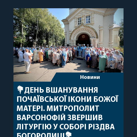
народження, яке архіпастир відзначив 1 серпня,
побажавши йому міцного здоров’я, Божої
допомоги, миру, духовної радості та
благословенних успіхів у подальшому
архіпастирському служінні. […]
Новини
💐ДЕНЬ ВШАНУВАННЯ
ПОЧАЇВСЬКОЇ ІКОНИ БОЖОЇ
МАТЕРІ. МИТРОПОЛИТ
ВАРСОНОФІЙ ЗВЕРШИВ
ЛІТУРГІЮ У СОБОРІ РІЗДВА
БОГОРОДИЦІ💐