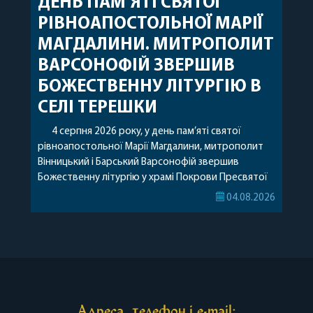
ДЕНЬ ПАМ’ЯТІ СВЯТОЇ
РІВНОАПОСТОЛЬНОЇ МАРІЇ
МАГДАЛИНИ. МИТРОПОЛИТ
ВАРСОНОФІЙ ЗВЕРШИВ
БОЖЕСТВЕННУ ЛІТУРГІЮ В
СЕЛІ ТЕРЕШКИ
4 серпня 2026 року, у день пам’яті святої
рівноапостольної Марії Магдалини, митрополит
Вінницький і Барський Варсонофій звершив
Божественну літургію у храмі Покрови Пресвятої
Богородиці села Терешки Барського благочиння.
04.08.2026
Перед початком богослужіння до храму була
принесена чудотворна ікона святої
рівноапостольної Марії Магдалини з часткою її
святих мощей, передана зі Святої Гори Афон.
Також для поклоніння вірянам […]
Адреса, телефон і e-mail: