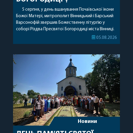
5 серпня, у день вшанування Почаївської ікони
Божої Матері, митрополит Вінницький і Барський
Варсонофій звершив Божественну літургію у
соборі Різдва Пресвятої Богородиці міста Вінниці.
Його Високопреосвященству співслужили
05.08.2026
секретар, духівник, благочинні, духовенство
Вінницької єпархії та гості з інших єпархій у
священному сані. Під час богослужіння підносилися
особливі молитви за мир в Україні, за воїнів, які
захищають […]
Новини