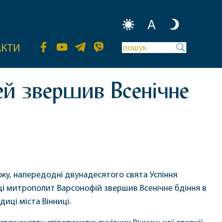
A
АКТИ
ей звершив Всенічне
оку, напередодні двунадесятого свята Успіння
і митрополит Варсонофій звершив Всенічне бдіння в
диці міста Вінниці.