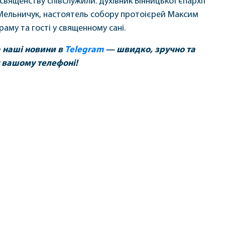
вященству співслужили: духівник Вінницької єпархії
Мельничук, настоятель собору протоієрей Максим
раму та гості у священному сані.
а наші новини в
Telegram
— швидко, зручно та
 вашому телефоні!