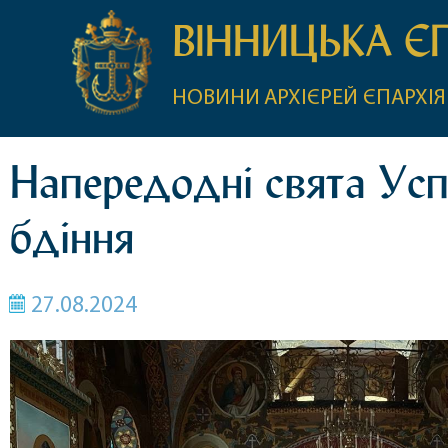
ВІННИЦЬКА Є
НОВИНИ
АРХІЄРЕЙ
ЄПАРХІЯ
Напередодні свята Усп
бдіння
27.08.2024