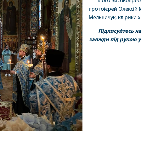
Його Високопреос
протоієрей Олексій 
Мельничук, клірики х
Підписуйтесь н
завжди під рукою у