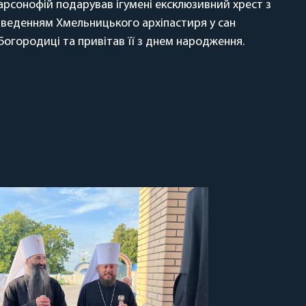
Варсонофій подарував ігумені ексклюзивний хрест з
 зведенням Хмельницького архіпастиря у сан
огородиці та привітав її з днем народження.