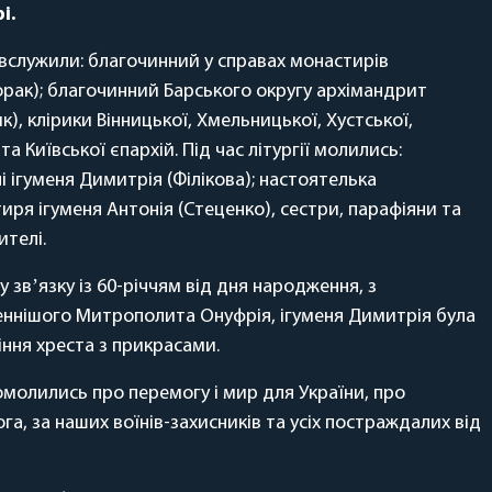
і.
вслужили: благочинний у справах монастирів
орак); благочинний Барського округу архімандрит
, клірики Вінницької, Хмельницької, Хустської,
а Київської єпархій. Під час літургії молились:
 ігуменя Димитрія (Філікова); настоятелька
иря ігуменя Антонія (Стеценко), сестри, парафіяни та
ителі.
 звʼязку із 60-річчям від дня народження, з
ннішого Митрополита Онуфрія, ігуменя Димитрія була
іння хреста з прикрасами.
 помолились про перемогу і мир для України, про
га, за наших воїнів-захисників та усіх постраждалих від