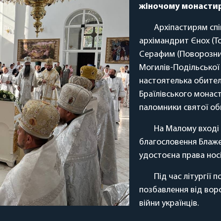
жіночому монастир
Архіпастирям спі
архімандрит Єнох (Т
Серафим (Поворозник)
Могилів-Подільської т
настоятелька обителі
Браїлівського монаст
паломники святої об
На Малому вході у
благословення Блаже
удостоєна права нос
Під час літургії
позбавлення від воро
війни українців.