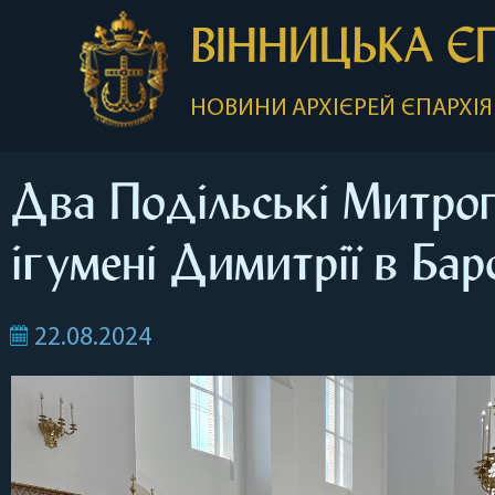
ВІННИЦЬКА Є
НОВИНИ
АРХІЄРЕЙ
ЄПАРХІЯ
Два Подільські Митроп
ігумені Димитрії в Ба
22.08.2024