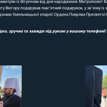
ю Димитрію із 60-річчям від дня народження. Митрополит 
ту Віктору подарував памʼятний подарунок, у звʼязку із
знаки Хмельницької єпархії Ордена Покрова Пресвятої Б
о, зручно та завжди під рукою у вашому телефоні!