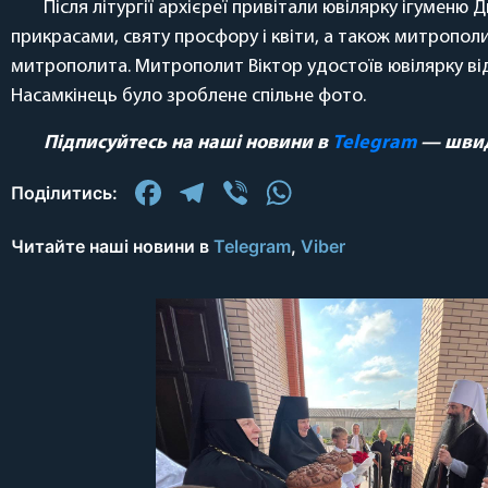
Після літургії архієреї привітали ювілярку ігумен
прикрасами, святу просфору і квіти, а також митрополи
митрополита. Митрополит Віктор удостоїв ювілярку від
Насамкінець було зроблене спільне фото.
Підписуйтесь на наші новини в
Telegram
— швидк
Facebook
Telegram
Viber
WhatsApp
Поділитись:
Читайте наші новини в
Telegram
,
Viber