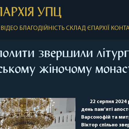
ПАРХІЯ УПЦ
ВІДЕО
БЛАГОДІЙНІСТЬ
СКЛАД ЄПАРХІЇ
КОНТ
олити звершили літург
рському жіночому монас
22
серпня 2024 
день памʼяті апос
Варсонофій та мит
Віктор спільно зв