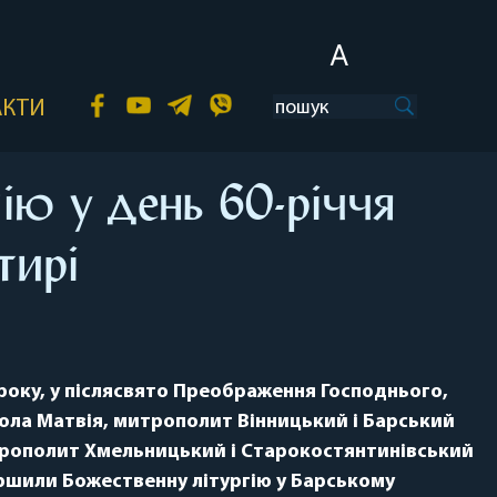
A
АКТИ
ію у день 60-річчя
тирі
року, у післясвято Преображення Господнього,
тола Матвія, митрополит Вінницький і Барський
рополит Хмельницький і Старокостянтинівський
ершили Божественну літургію у Барському