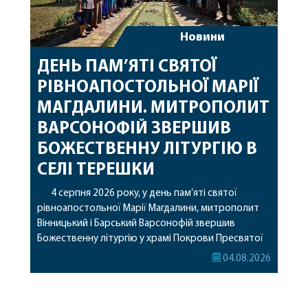
Новини
ДЕНЬ ПАМ’ЯТІ СВЯТОЇ
РІВНОАПОСТОЛЬНОЇ МАРІЇ
МАГДАЛИНИ. МИТРОПОЛИТ
ВАРСОНОФІЙ ЗВЕРШИВ
БОЖЕСТВЕННУ ЛІТУРГІЮ В
СЕЛІ ТЕРЕШКИ
4 серпня 2026 року, у день пам’яті святої
рівноапостольної Марії Магдалини, митрополит
Вінницький і Барський Варсонофій звершив
Божественну літургію у храмі Покрови Пресвятої
Богородиці села Терешки Барського благочиння.
04.08.2026
Перед початком богослужіння до храму була
принесена чудотворна ікона святої
рівноапостольної Марії Магдалини з часткою її