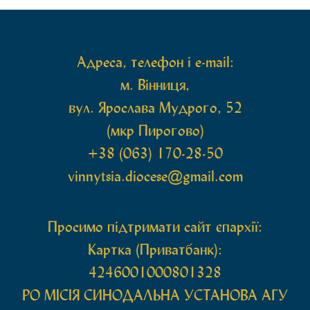
святих мощей, передана зі Святої Гори Афон.
Також для поклоніння вірянам […]
Адреса, телефон і e-mail:
м. Вінниця,
вул. Ярослава Мудрого, 52
(мкр Пирогово)
+38 (063) 170-28-50
vinnytsia.diocese@gmail.com
Просимо підтримати сайт єпархії:
Картка (Приватбанк):
4246001000801328
РО МIСIЯ СИНОДАЛЬНА УСТАНОВА АГУ