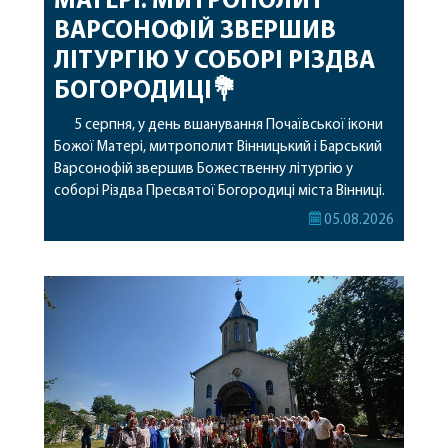
МАТЕРІ. МИТРОПОЛИТ
ВАРСОНОФІЙ ЗВЕРШИВ
ЛІТУРГІЮ У СОБОРІ РІЗДВА
БОГОРОДИЦІ💐
5 серпня, у день вшанування Почаївської ікони
Божої Матері, митрополит Вінницький і Барський
Варсонофій звершив Божественну літургію у
соборі Різдва Пресвятої Богородиці міста Вінниці.
Його Високопреосвященству співслужили
05.08.2026
секретар, духівник, благочинні, духовенство
Вінницької єпархії та гості з інших єпархій у
священному сані. Під час богослужіння підносилися
особливі молитви за мир в Україні, за воїнів, які
захищають […]