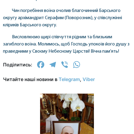
Чин погребіння воїна очолив благочинний Барського
округу архімандрит Серафим (Поворозник), у співслужінні
кліриків Барського округу.
Висловлюємо щирі співчуття рідним та близьким
загиблого воїна. Молимось, щоб Господь упокоїв його душу з
праведними у Своєму Небесному Царстві! Вічна пам’ять!
Facebook
Telegram
Viber
WhatsApp
Поділитись:
Читайте наші новини в
Telegram
,
Viber