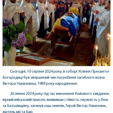
Сьогодні, 10 серпня 2024 року, в соборі Успіння Пресвятої
Богородиці був звершений чин погребіння загиблого воїна
Віктора Нанизнюка, 1989 року народження.
26 липня 2024 року під час виконання бойового завдання,
вірний військовій присязі, виявивши стійкість і мужність у бою
за Батьківщину, загинув наш земляк, Герой Віктор Нанизнюк,
житель міста Бар.