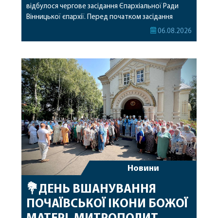
відбулося чергове засідання Єпархіальної Ради
Вінницької єпархії. Перед початком засідання
секретар Єпархіальної Ради від імені членів Ради
06.08.2026
привітав митрополита Варсонофія з днем
народження, яке архіпастир відзначив 1 серпня,
побажавши йому міцного здоров’я, Божої
допомоги, миру, духовної радості та
благословенних успіхів у подальшому
архіпастирському служінні. […]
Новини
💐ДЕНЬ ВШАНУВАННЯ
ПОЧАЇВСЬКОЇ ІКОНИ БОЖОЇ