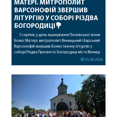
МАТЕРІ. МИТРОПОЛИТ
ВАРСОНОФІЙ ЗВЕРШИВ
ЛІТУРГІЮ У СОБОРІ РІЗДВА
БОГОРОДИЦІ💐
5 серпня, у день вшанування Почаївської ікони
Божої Матері, митрополит Вінницький і Барський
Варсонофій звершив Божественну літургію у
соборі Різдва Пресвятої Богородиці міста Вінниці.
Його Високопреосвященству співслужили
05.08.2026
секретар, духівник, благочинні, духовенство
Вінницької єпархії та гості з інших єпархій у
священному сані. Під час богослужіння підносилися
особливі молитви за мир в Україні, за воїнів, які
захищають […]