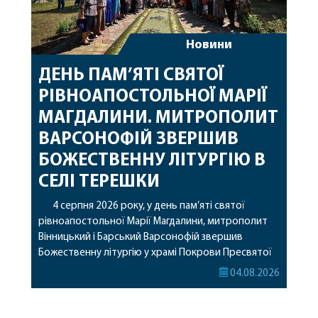
Новини
ДЕНЬ ПАМ’ЯТІ СВЯТОЇ
РІВНОАПОСТОЛЬНОЇ МАРІЇ
МАГДАЛИНИ. МИТРОПОЛИТ
ВАРСОНОФІЙ ЗВЕРШИВ
БОЖЕСТВЕННУ ЛІТУРГІЮ В
СЕЛІ ТЕРЕШКИ
4 серпня 2026 року, у день пам’яті святої
рівноапостольної Марії Магдалини, митрополит
Вінницький і Барський Варсонофій звершив
Божественну літургію у храмі Покрови Пресвятої
Богородиці села Терешки Барського благочиння.
04.08.2026
Перед початком богослужіння до храму була
принесена чудотворна ікона святої
рівноапостольної Марії Магдалини з часткою її