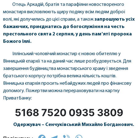
Отець Аркадій, братія та парафіяни новоствореного
монастиря висловлюють щиру подяку всім людям доброї
волі, які долучились до цієї справи, а також
запрошують усіх
бажаючих, приєднатись до богослужіння на честь
престольного свята 2 серпня, у день памʼяті пророка
Божого Іллі.
Іллінський чоловічий монастир є новою обителлю у
Вінницькій єпархії та на даний час лише розбудовується. Для
завершення будівництва монастирського храму і зведення
братського корпусу потрібна велика кількість коштів.
Вінницька єпархія просить небайдужих людей про фінансову
допомогу. Пожертви можна перераховувати на картку
ПриватБанку:
5168 7520 0935 3809
Одержувач – Сенчуківський Михайло Богданович.