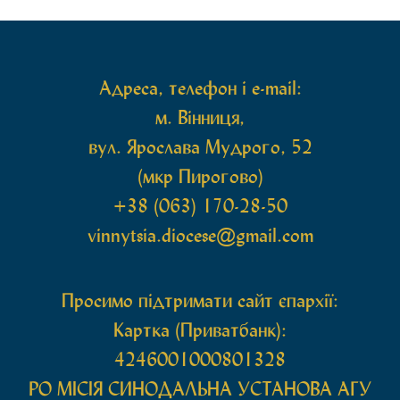
святих мощей, передана зі Святої Гори Афон.
Також для поклоніння вірянам […]
Адреса, телефон і e-mail:
м. Вінниця,
вул. Ярослава Мудрого, 52
(мкр Пирогово)
+38 (063) 170-28-50
vinnytsia.diocese@gmail.com
Просимо підтримати сайт єпархії:
Картка (Приватбанк):
4246001000801328
РО МIСIЯ СИНОДАЛЬНА УСТАНОВА АГУ