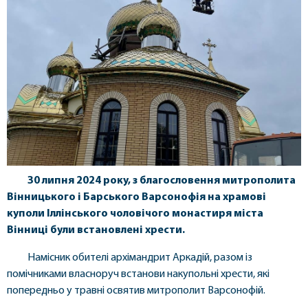
30 липня 2024 року, з благословення митрополита
Вінницького і Барського Варсонофія на храмові
куполи Іллінського чоловічого монастиря міста
Вінниці були встановлені хрести.
Намісник обителі архімандрит Аркадій, разом із
помічниками власноруч встанови накупольні хрести, які
попередньо у травні освятив митрополит Варсонофій.