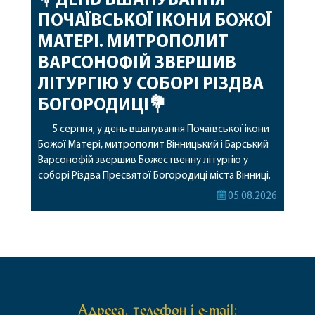
💐ДЕНЬ ВШАНУВАННЯ
ПОЧАЇВСЬКОЇ ІКОНИ БОЖОЇ
МАТЕРІ. МИТРОПОЛИТ
ВАРСОНОФІЙ ЗВЕРШИВ
ЛІТУРГІЮ У СОБОРІ РІЗДВА
БОГОРОДИЦІ💐
5 серпня, у день вшанування Почаївської ікони
Божої Матері, митрополит Вінницький і Барський
Варсонофій звершив Божественну літургію у
соборі Різдва Пресвятої Богородиці міста Вінниці.
Його Високопреосвященству співслужили
05.08.2026
секретар, духівник, благочинні, духовенство
Вінницької єпархії та гості з інших єпархій у
священному сані. Під час богослужіння підносилися
особливі молитви за мир в Україні, за воїнів, які
захищають […]
Адреса, телефон і e-mail: