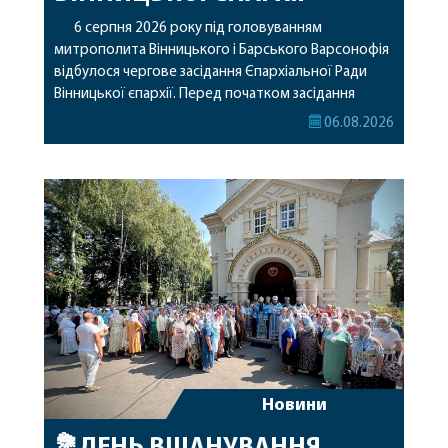
6 серпня 2026 року під головуванням
митрополита Вінницького і Барського Варсонофія
відбулося чергове засідання Єпархіальної Ради
Вінницької єпархії. Перед початком засідання
секретар Єпархіальної Ради від імені членів Ради
06.08.2026
привітав митрополита Варсонофія з днем
народження, яке архіпастир відзначив 1 серпня,
побажавши йому міцного здоров’я, Божої
допомоги, миру, духовної радості та
благословенних успіхів у подальшому
архіпастирському служінні. […]
Новини