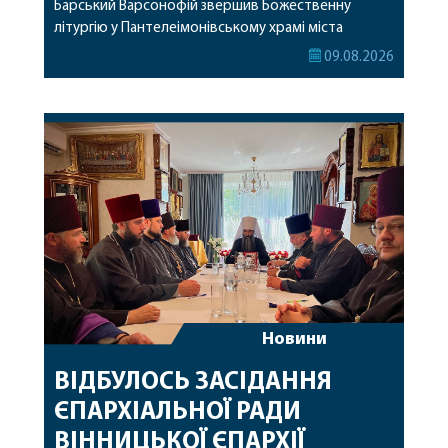
Барський Варсонофій звершив Божественну
літургію у Пантелеімонівському храмі міста
Жмеринки. Перед початком богослужіння
09.08.2026
архіпастир доставив до храму чудотворну ікону
святої рівноапостольної Марії Магдалини з
часткою її святих мощей. Митрополиту
Варсонофію співслужили секретар єпархії
архімандрит Єнох (Торак), благочинний
Жмеринського округу протоієрей Ярослав
Коромчевський, клірики […]
Новини
ВІДБУЛОСЬ ЗАСІДАННЯ
ЄПАРХІАЛЬНОЇ РАДИ
ВІННИЦЬКОЇ ЄПАРХІЇ