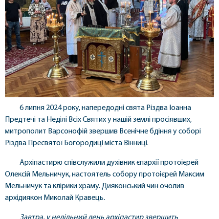
6 липня 2024 року, напередодні свята Різдва Іоанна
Предтечі та Неділі Всіх Святих у нашій землі просіявших,
митрополит Варсонофій звершив Всенічне бдіння у соборі
Різдва Пресвятої Богородиці міста Вінниці.
Архіпастирю співслужили духівник єпархії протоієрей
Олексій Мельничук, настоятель собору протоієрей Максим
Мельничук та клірики храму. Дияконський чин очолив
архідиякон Миколай Кравець.
Завтра, у недільний день архіпастир звершить