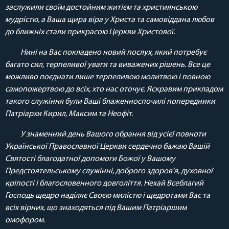
заслужили своїм достойним житієм та християнською
мудрістю, а Ваша щира віра у Христа та самовіддана любов
до ближніх стали прикрасою Церкви Христової.
Нині на Вас покладено новий послух, який потребує
багато сил, терпеливої уваги та виважених рішень. Все це
можливо поєднати лише терпеливою молитвою і повною
самопожертвою до всіх, хто нас оточує. Яскравим прикладом
такого служіння були Ваші блаженноспочилі попередники
Патріархи Кирил, Максим та Неофіт.
У знаменний день Вашого обрання від усієї повноти
Української Православної Церкви сердечно бажаю Вашій
Святості благодатної допомоги Божої у Вашому
Предстоятельському служінні, доброго здоров’я, духовної
кріпості і благословенного довголіття. Нехай Всеблагий
Господь щедро наділяє Своєю милістю і щедротами Вас та
всіх вірних, що знаходяться під Вашим Патріаршим
омофором.