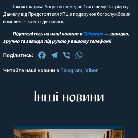
Також владика Августин передав Святішому Патріарху
Даниїлу від Предстоятеля УПЦ в подарунок богослужбовий
комплект – хрест і дві панагії.
Підписуйтесь на наші новини в
Telegram
— швидко,
зручно та завжди під рукою у вашому телефоні!
Facebook
Telegram
Viber
WhatsApp
Поділитись:
Читайте наші новини в
Telegram
,
Viber
Інші новини