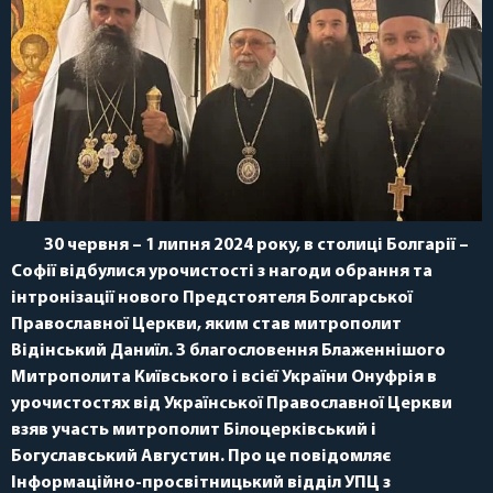
30 червня – 1 липня 2024 року, в столиці Болгарії –
Софії відбулися урочистості з нагоди обрання та
інтронізації нового Предстоятеля Болгарської
Православної Церкви, яким став митрополит
Відінський Даниїл. З благословення Блаженнішого
Митрополита Київського і всієї України Онуфрія в
урочистостях від Української Православної Церкви
взяв участь митрополит Білоцерківський і
Богуславський Августин. Про це повідомляє
Інформаційно-просвітницький відділ УПЦ з