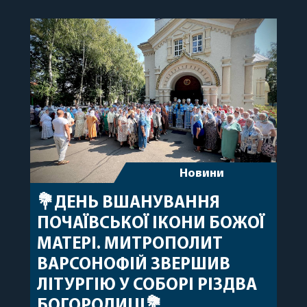
народження, яке архіпастир відзначив 1 серпня,
побажавши йому міцного здоров’я, Божої
допомоги, миру, духовної радості та
благословенних успіхів у подальшому
архіпастирському служінні. […]
Новини
💐ДЕНЬ ВШАНУВАННЯ
ПОЧАЇВСЬКОЇ ІКОНИ БОЖОЇ
МАТЕРІ. МИТРОПОЛИТ
ВАРСОНОФІЙ ЗВЕРШИВ
ЛІТУРГІЮ У СОБОРІ РІЗДВА
БОГОРОДИЦІ💐