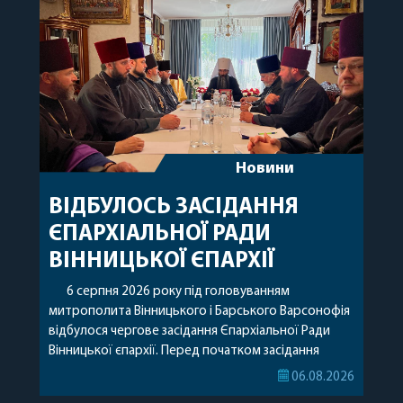
Новини
ВІДБУЛОСЬ ЗАСІДАННЯ
ЄПАРХІАЛЬНОЇ РАДИ
ВІННИЦЬКОЇ ЄПАРХІЇ
6 серпня 2026 року під головуванням
митрополита Вінницького і Барського Варсонофія
відбулося чергове засідання Єпархіальної Ради
Вінницької єпархії. Перед початком засідання
секретар Єпархіальної Ради від імені членів Ради
06.08.2026
привітав митрополита Варсонофія з днем