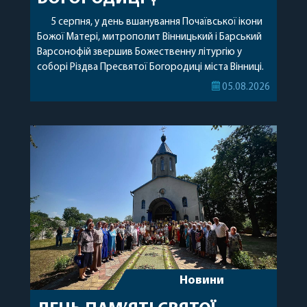
5 серпня, у день вшанування Почаївської ікони
Божої Матері, митрополит Вінницький і Барський
Варсонофій звершив Божественну літургію у
соборі Різдва Пресвятої Богородиці міста Вінниці.
Його Високопреосвященству співслужили
05.08.2026
секретар, духівник, благочинні, духовенство
Вінницької єпархії та гості з інших єпархій у
священному сані. Під час богослужіння підносилися
особливі молитви за мир в Україні, за воїнів, які
захищають […]
Новини