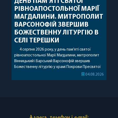
ДЕНЬ ПАМ’ЯТІ СВЯТОЇ
РІВНОАПОСТОЛЬНОЇ МАРІЇ
МАГДАЛИНИ. МИТРОПОЛИТ
ВАРСОНОФІЙ ЗВЕРШИВ
БОЖЕСТВЕННУ ЛІТУРГІЮ В
СЕЛІ ТЕРЕШКИ
4 серпня 2026 року, у день пам’яті святої
рівноапостольної Марії Магдалини, митрополит
Вінницький і Барський Варсонофій звершив
Божественну літургію у храмі Покрови Пресвятої
Богородиці села Терешки Барського благочиння.
04.08.2026
Перед початком богослужіння до храму була
принесена чудотворна ікона святої
рівноапостольної Марії Магдалини з часткою її
святих мощей, передана зі Святої Гори Афон.
Також для поклоніння вірянам […]
Адреса, телефон і e-mail: