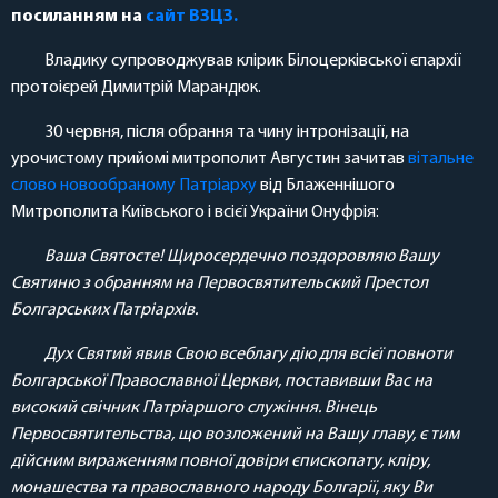
посиланням на
сайт ВЗЦЗ.
Владику супроводжував клірик Білоцерківської єпархії
протоієрей Димитрій Марандюк.
30 червня, після обрання та чину інтронізації, на
урочистому прийомі митрополит Августин зачитав
вітальне
слово новообраному Патріарху
від Блаженнішого
Митрополита Київського і всієї України Онуфрія:
Ваша Святосте!
Щиросердечно поздоровляю Вашу
Святиню з обранням на Первосвятительский Престол
Болгарських Патріархів.
Дух Святий явив Свою всеблагу дію для всієї повноти
Болгарської Православної Церкви, поставивши Вас на
високий свічник Патріаршого служіння. Вінець
Первосвятительства, що возложений на Вашу главу, є тим
дійсним вираженням повної довіри єпископату, кліру,
монашества та православного народу Болгарії, яку Ви