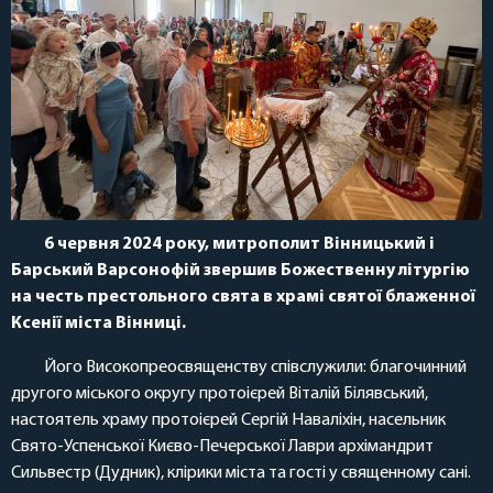
6 червня 2024 року, митрополит Вінницький і
Барський Варсонофій звершив Божественну літургію
на честь престольного свята в храмі святої блаженної
Ксенії міста Вінниці.
Його Високопреосвященству співслужили: благочинний
другого міського округу протоієрей Віталій Білявський,
настоятель храму протоієрей Сергій Наваліхін, насельник
Свято-Успенської Києво-Печерської Лаври архімандрит
Сильвестр (Дудник), клірики міста та гості у священному сані.