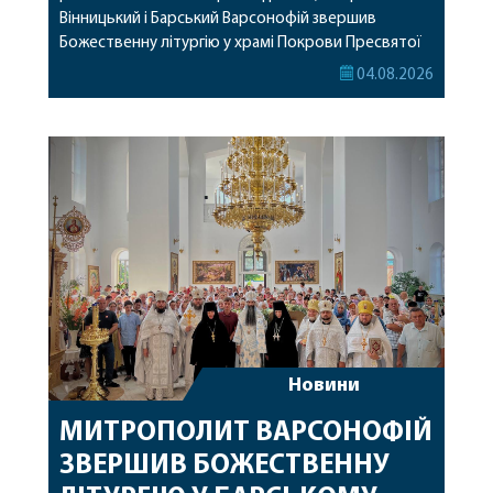
Вінницький і Барський Варсонофій звершив
Божественну літургію у храмі Покрови Пресвятої
Богородиці села Терешки Барського благочиння.
04.08.2026
Перед початком богослужіння до храму була
принесена чудотворна ікона святої
рівноапостольної Марії Магдалини з часткою її
святих мощей, передана зі Святої Гори Афон.
Також для поклоніння вірянам […]
Новини
МИТРОПОЛИТ ВАРСОНОФІЙ
ЗВЕРШИВ БОЖЕСТВЕННУ