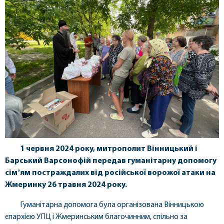
1 червня 2024 року, митрополит Вінницький і
Барський Варсонофій передав гуманітарну допомогу
сімʼям постраждалих від російської ворожої атаки на
Жмеринку 26 травня 2024 року.
Гуманітарна допомога була організована Вінницькою
єпархією УПЦ і Жмеринським благочинним, спільно за