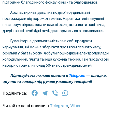
підтримки благодійного фонду «Якір» та благодійників.
Архіпастир навідався на подвір’я будинків, які
постраждали від ворожої техніки. Наразі жителі вимушені
власноруч відновлювати власні оселі, вставляти нові вікна,
двері та інші необхідні речі, для нормального проживання.
Гуманітарна допомога містила в собі продукти
харчування, які можна зберігати протягом певного часу,
оскільки у багатьох сімʼях були пошкоджені електроприлади,
холодильники, плити та інша кухонна техніка. Такі продуктові
набори отримали понад 50-ти постраждалих сімей.
Підписуйтесь на наші новини в
Telegram
— швидко,
зручно та завжди під рукою у вашому телефоні!
Facebook
Telegram
Viber
WhatsApp
Поділитись:
Читайте наші новини в
Telegram
,
Viber