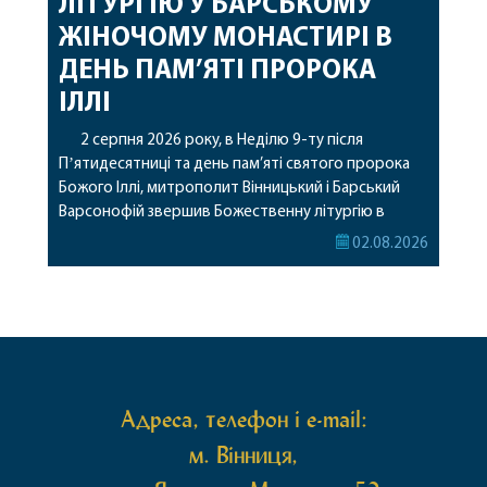
ЛІТУРГІЮ У БАРСЬКОМУ
ЖІНОЧОМУ МОНАСТИРІ В
ДЕНЬ ПАМ’ЯТІ ПРОРОКА
ІЛЛІ
2 серпня 2026 року, в Неділю 9-ту після
Пʼятидесятниці та день пам’яті святого пророка
Божого Іллі, митрополит Вінницький і Барський
Варсонофій звершив Божественну літургію в
Барському жіночому монастирі. Перед початком
02.08.2026
богослужіння архіпастир привіз до обителі
чудотворну ікону святої рівноапостольної Марії
Магдалини з часткою її святих мощей, яка була
передана до Вінницької єпархії зі Святої Гори […]
Адреса, телефон і e-mail:
м. Вінниця,