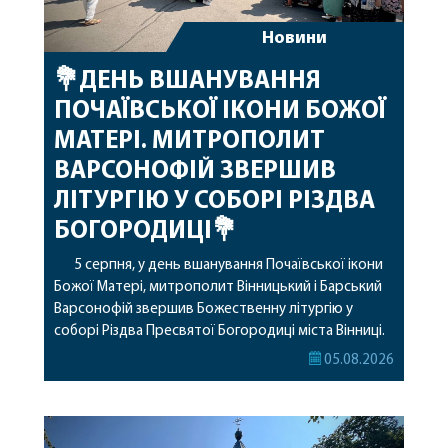
Новини
💐ДЕНЬ ВШАНУВАННЯ
ПОЧАЇВСЬКОЇ ІКОНИ БОЖОЇ
МАТЕРІ. МИТРОПОЛИТ
ВАРСОНОФІЙ ЗВЕРШИВ
ЛІТУРГІЮ У СОБОРІ РІЗДВА
БОГОРОДИЦІ💐
5 серпня, у день вшанування Почаївської ікони
Божої Матері, митрополит Вінницький і Барський
Варсонофій звершив Божественну літургію у
соборі Різдва Пресвятої Богородиці міста Вінниці.
Його Високопреосвященству співслужили
05.08.2026
секретар, духівник, благочинні, духовенство
Вінницької єпархії та гості з інших єпархій у
священному сані. Під час богослужіння підносилися
особливі молитви за мир в Україні, за воїнів, які