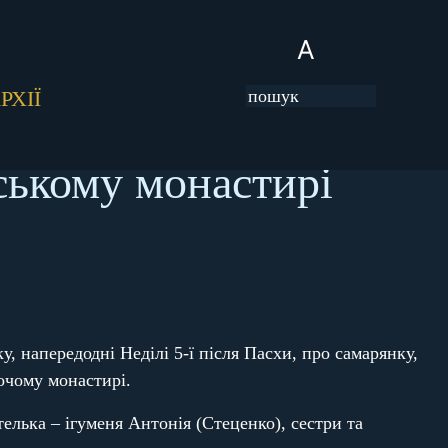
A
РХІЇ
ському монастирі
у, напередодні Неділі 5-ї після Пасхи, про самарянку,
очому монастирі.
елька – ігуменя Антонія (Стеценко), сестри та