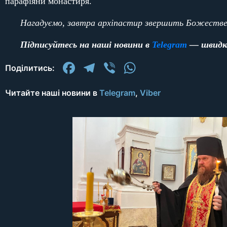
парафіяни монастиря.
Нагадуємо, завтра архіпастир звершить Божественн
Підписуйтесь на наші новини в
Telegram
— швидко
Facebook
Telegram
Viber
WhatsApp
Поділитись:
Читайте наші новини в
Telegram
,
Viber