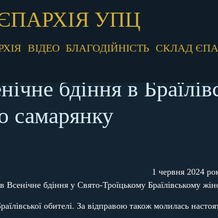
ЄПАРХІЯ УПЦ
РХІЯ
ВІДЕО
БЛАГОДІЙНІСТЬ
СКЛАД ЄПА
нічне бдіння в Браїлів
ро самарянку
1 червня 2024 рок
 Всенічне бдіння у Свято-Троїцькому Браїлівському жін
їлівської обителі. За відправою також молилась настоят