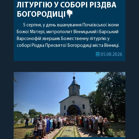
ЛІТУРГІЮ У СОБОРІ РІЗДВА
БОГОРОДИЦІ💐
5 серпня, у день вшанування Почаївської ікони
Божої Матері, митрополит Вінницький і Барський
Варсонофій звершив Божественну літургію у
соборі Різдва Пресвятої Богородиці міста Вінниці.
Його Високопреосвященству співслужили
05.08.2026
секретар, духівник, благочинні, духовенство
Вінницької єпархії та гості з інших єпархій у
священному сані. Під час богослужіння підносилися
особливі молитви за мир в Україні, за воїнів, які
захищають […]