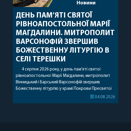
Новини
ДЕНЬ ПАМ’ЯТІ СВЯТОЇ
РІВНОАПОСТОЛЬНОЇ МАРІЇ
МАГДАЛИНИ. МИТРОПОЛИТ
ВАРСОНОФІЙ ЗВЕРШИВ
БОЖЕСТВЕННУ ЛІТУРГІЮ В
СЕЛІ ТЕРЕШКИ
4 серпня 2026 року, у день пам’яті святої
рівноапостольної Марії Магдалини, митрополит
Вінницький і Барський Варсонофій звершив
Божественну літургію у храмі Покрови Пресвятої
Богородиці села Терешки Барського благочиння.
04.08.2026
Перед початком богослужіння до храму була
принесена чудотворна ікона святої
рівноапостольної Марії Магдалини з часткою її
святих мощей, передана зі Святої Гори Афон.
Також для поклоніння вірянам […]