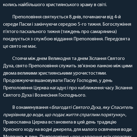
колись найбільшого християнського храму в світі.
Преполовіння святкується 8 днів, починаючи від 4-й
середи Пасхи і закінчуючи середою 5-го тижня. Богослужіння
п’ятого пасхального тижня (тиждень про самарянина)
поєднується з службою віддання Преполовіння. Передсвята
це свято не має.
Стоячи між днем Великодня та днем Зіслання Святого
Духа, свято Преполовіння служить зв’язною ланкою між цими
двома великими християнськими урочистостями.
Продовжуючи вшановувати Пасху Господню, у день
Преполовіння Церква нагадує і про наближення часу Зіслання
Святого Духа і Вознесіння Господнього.
В ознаменування «
благодаті Святого Духа, яку Спаситель
прирівняв до води, що подає життя спраглим порятунку
»,
Православна Церква встановила в цей день традицію
Хресного ходу на водні джерела, для малого освячення води.