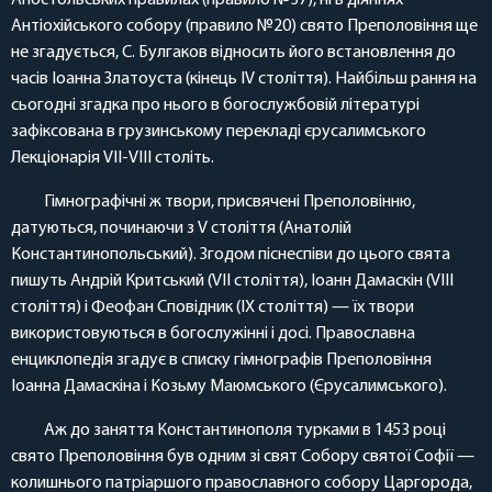
Апостольських правилах (правило №37), ні в діяннях
Антіохійського собору (правило №20) свято Преполовіння ще
не згадується, С. Булгаков відносить його встановлення до
часів Іоанна Златоуста (кінець IV століття). Найбільш рання на
сьогодні згадка про нього в богослужбовій літературі
зафіксована в грузинському перекладі єрусалимського
Лекціонарія VII-VIII століть.
Гімнографічні ж твори, присвячені Преполовінню,
датуються, починаючи з V століття (Анатолій
Константинопольський). Згодом піснеспіви до цього свята
пишуть Андрій Критський (VII століття), Іоанн Дамаскін (VIII
століття) і Феофан Сповідник (IX століття) — їх твори
використовуються в богослужінні і досі. Православна
енциклопедія згадує в списку гімнографів Преполовіння
Іоанна Дамаскіна і Козьму Маюмського (Єрусалимського).
Аж до заняття Константинополя турками в 1453 році
свято Преполовіння був одним зі свят Собору святої Софії —
колишнього патріаршого православного собору Царгорода,