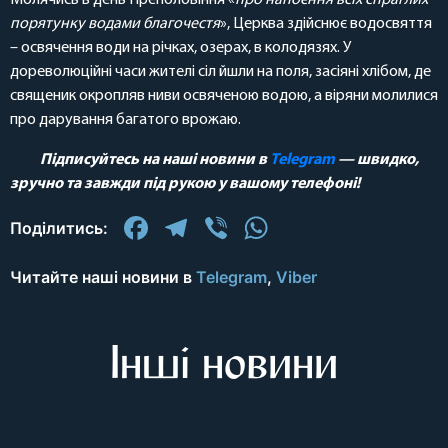
Молячись в день Преполовіння «
про напоєння всіх спраглих
порятунку водами благочестя
», Церква здійснює водосвяття
– освячення води на річках, озерах, в колодязях. У
дореволюційні часи жителі сіл йшли на поля, засіяні хлібом, де
священик окропляв ниви освяченою водою, а віряни молилися
про дарування багатого врожаю.
Підписуйтесь на наші новини в
Telegram
— швидко,
зручно та завжди під рукою у вашому телефоні!
Facebook
Telegram
Viber
WhatsApp
Поділитись:
Читайте наші новини в
Telegram
,
Viber
Інші новини