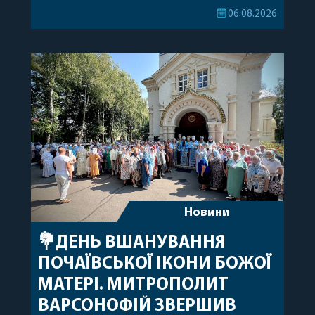
секретар Єпархіальної Ради від імені членів Ради
06.08.2026
привітав митрополита Варсонофія з днем
народження, яке архіпастир відзначив 1 серпня,
побажавши йому міцного здоров’я, Божої
допомоги, миру, духовної радості та
благословенних успіхів у подальшому
архіпастирському служінні. […]
Новини
💐ДЕНЬ ВШАНУВАННЯ
ПОЧАЇВСЬКОЇ ІКОНИ БОЖОЇ
МАТЕРІ. МИТРОПОЛИТ
ВАРСОНОФІЙ ЗВЕРШИВ