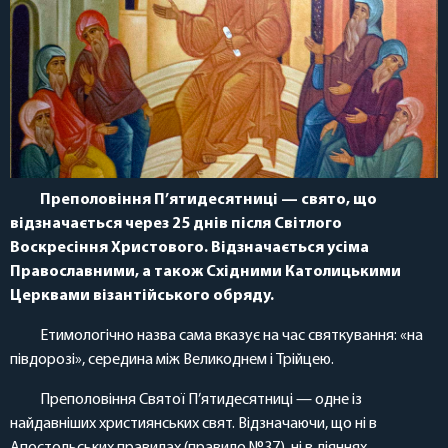
Преполовіння П’ятидесятниці — свято, що
відзначається через 25 днів після Світлого
Воскресіння Христового. Відзначається усіма
Православними, а також Східними Католицькими
Церквами візантійського обряду.
Етимологічно назва сама вказує на час святкування: «на
півдорозі», середина між Великоднем і Трійцею.
Преполовіння Святої П’ятидесятниці — одне із
найдавніших християнських свят. Відзначаючи, що ні в