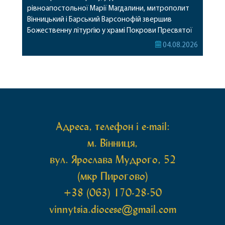
рівноапостольної Марії Магдалини, митрополит
Вінницький і Барський Варсонофій звершив
Божественну літургію у храмі Покрови Пресвятої
Богородиці села Терешки Барського благочиння.
04.08.2026
Перед початком богослужіння до храму була
принесена чудотворна ікона святої
рівноапостольної Марії Магдалини з часткою її
святих мощей, передана зі Святої Гори Афон.
Також для поклоніння вірянам […]
Адреса, телефон і e-mail:
м. Вінниця,
вул. Ярослава Мудрого, 52
(мкр Пирогово)
+38 (063) 170-28-50
vinnytsia.diocese@gmail.com