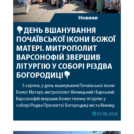
Новини
💐ДЕНЬ ВШАНУВАННЯ
ПОЧАЇВСЬКОЇ ІКОНИ БОЖОЇ
МАТЕРІ. МИТРОПОЛИТ
ВАРСОНОФІЙ ЗВЕРШИВ
ЛІТУРГІЮ У СОБОРІ РІЗДВА
БОГОРОДИЦІ💐
5 серпня, у день вшанування Почаївської ікони
Божої Матері, митрополит Вінницький і Барський
Варсонофій звершив Божественну літургію у
соборі Різдва Пресвятої Богородиці міста Вінниці.
Його Високопреосвященству співслужили
05.08.2026
секретар, духівник, благочинні, духовенство
Вінницької єпархії та гості з інших єпархій у
священному сані. Під час богослужіння підносилися