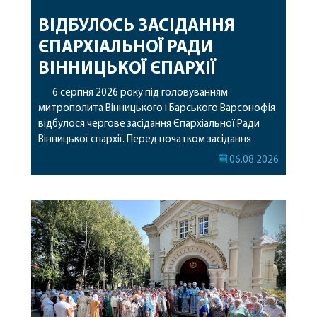
ВІДБУЛОСЬ ЗАСІДАННЯ
ЄПАРХІАЛЬНОЇ РАДИ
ВІННИЦЬКОЇ ЄПАРХІЇ
6 серпня 2026 року під головуванням
митрополита Вінницького і Барського Варсонофія
відбулося чергове засідання Єпархіальної Ради
Вінницької єпархії. Перед початком засідання
секретар Єпархіальної Ради від імені членів Ради
06.08.2026
привітав митрополита Варсонофія з днем
народження, яке архіпастир відзначив 1 серпня,
побажавши йому міцного здоров’я, Божої
допомоги, миру, духовної радості та
благословенних успіхів у подальшому
архіпастирському служінні. […]