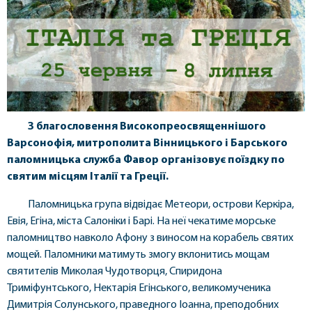
З благословення Високопреосвященнішого
Варсонофія, митрополита Вінницького і Барського
паломницька служба Фавор організовує поїздку по
святим місцям Італії та Греції.
Паломницька група відвідає Метеори, острови Керкіра,
Евія, Егіна, міста Салоніки і Барі. На неї чекатиме морське
паломництво навколо Афону з виносом на корабель святих
мощей. Паломники матимуть змогу вклонитись мощам
святителів Миколая Чудотворця, Спиридона
Триміфунтського, Нектарія Егінського, великомученика
Димитрія Солунського, праведного Іоанна, преподобних