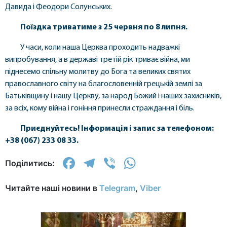
Давида і Феодори Солунських.
Поїздка триватиме з 25 червня по 8 липня.
У часи, коли наша Церква проходить надважкі
випробування, а в державі третій рік триває війна, ми
піднесемо спільну молитву до Бога та великих святих
православного світу на благословенній грецькій землі за
Батьківщину і нашу Церкву, за народ Божий і наших захисників,
за всіх, кому війна і гоніння принесли страждання і біль.
Приєднуйтесь! Інформація і запис за телефоном:
+38 (067) 233 08 33.
Facebook
Telegram
Viber
WhatsApp
Поділитись:
Читайте наші новини в
Telegram
,
Viber