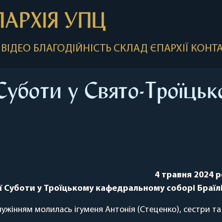
ПАРХІЯ УПЦ
ВІДЕО
БЛАГОДІЙНІСТЬ
СКЛАД ЄПАРХІЇ
КОНТ
Суботи у Свято-Троїцьк
4 травня
2024 р
ї Суботи у Троїцькому кафедральному соборі Браїл
лужінням молилась ігуменя Антонія (Стеценко), сестри т