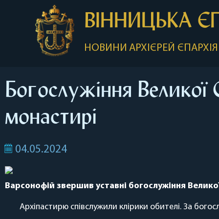
ВІННИЦЬКА Є
НОВИНИ
АРХІЄРЕЙ
ЄПАРХІЯ
Богослужіння Великої 
монастирі
04.05.2024
Варсонофій звершив уставні богослужіння Велико
Архіпастирю співслужили клірики обителі. За богос