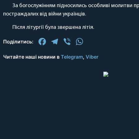
За богослужінням підносились особливі молитви про
постраждалих від війни українців.
Після літургії була звершена літія.
Facebook
Telegram
Viber
WhatsApp
Поділитись:
Читайте наші новини в
Telegram
,
Viber