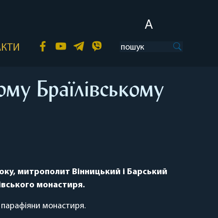
A
АКТИ
ому Браїлівському
оку, митрополит Вінницький і Барський
івського монастиря.
а парафіяни монастиря.