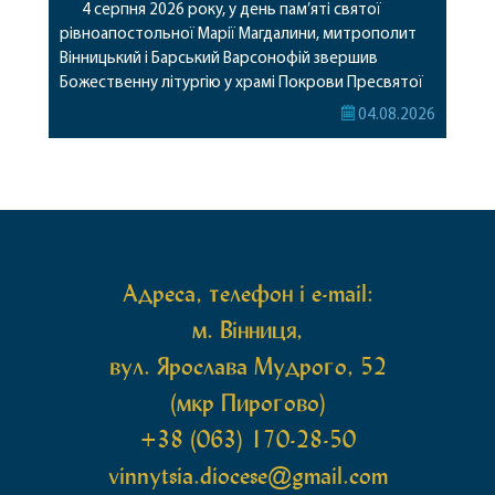
4 серпня 2026 року, у день пам’яті святої
рівноапостольної Марії Магдалини, митрополит
Вінницький і Барський Варсонофій звершив
Божественну літургію у храмі Покрови Пресвятої
Богородиці села Терешки Барського благочиння.
04.08.2026
Перед початком богослужіння до храму була
принесена чудотворна ікона святої
рівноапостольної Марії Магдалини з часткою її
святих мощей, передана зі Святої Гори Афон.
Також для поклоніння вірянам […]
Адреса, телефон і e-mail:
м. Вінниця,
вул. Ярослава Мудрого, 52
(мкр Пирогово)
+38 (063) 170-28-50
vinnytsia.diocese@gmail.com