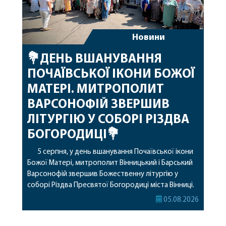
Новини
💐ДЕНЬ ВШАНУВАННЯ
ПОЧАЇВСЬКОЇ ІКОНИ БОЖОЇ
МАТЕРІ. МИТРОПОЛИТ
ВАРСОНОФІЙ ЗВЕРШИВ
ЛІТУРГІЮ У СОБОРІ РІЗДВА
БОГОРОДИЦІ💐
5 серпня, у день вшанування Почаївської ікони
Божої Матері, митрополит Вінницький і Барський
Варсонофій звершив Божественну літургію у
соборі Різдва Пресвятої Богородиці міста Вінниці.
Його Високопреосвященству співслужили
05.08.2026
секретар, духівник, благочинні, духовенство
Вінницької єпархії та гості з інших єпархій у