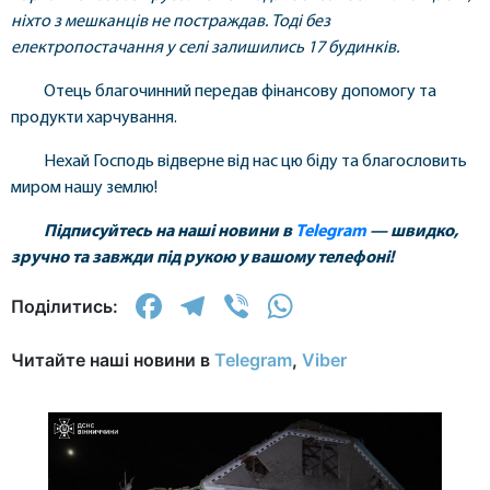
ніхто з мешканців не постраждав. Тоді без
електропостачання у селі залишились 17 будинків.
Отець благочинний передав фінансову допомогу та
продукти харчування.
Нехай Господь відверне від нас цю біду та благословить
миром нашу землю!
Підписуйтесь на наші новини в
Telegram
— швидко,
зручно та завжди під рукою у вашому телефоні!
Facebook
Telegram
Viber
WhatsApp
Поділитись:
Читайте наші новини в
Telegram
,
Viber