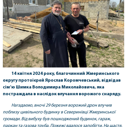
14 квітня 2024 року, благочинний Жмеринського
округу протоієрей Ярослав Коромчевський, відвідав
сімʼю Шимка Володимира Миколайовича, яка
постраждала в наслідок влучання ворожого снаряду.
Нагадаємо, вночі 29 березня ворожий дрон влучив
поблизу цивільного будинку в Северинівці Жмеринської
громади. Від вибуху був пошкоджений будинок, гараж,
паркан та газова труба. Пожежі вдалося запобігти. На щастя,