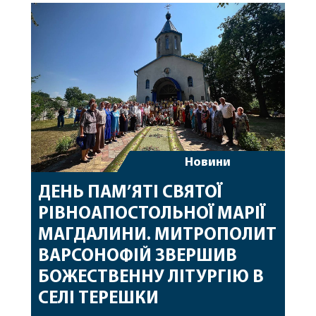
священному сані. Під час богослужіння підносилися
особливі молитви за мир в Україні, за воїнів, які
захищають […]
Новини
ДЕНЬ ПАМ’ЯТІ СВЯТОЇ
РІВНОАПОСТОЛЬНОЇ МАРІЇ
МАГДАЛИНИ. МИТРОПОЛИТ
ВАРСОНОФІЙ ЗВЕРШИВ
БОЖЕСТВЕННУ ЛІТУРГІЮ В
СЕЛІ ТЕРЕШКИ