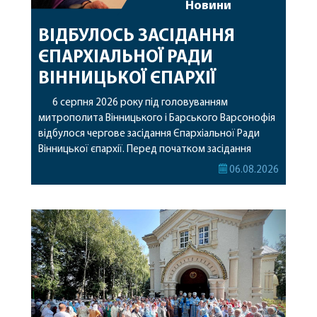
Новини
ВІДБУЛОСЬ ЗАСІДАННЯ
ЄПАРХІАЛЬНОЇ РАДИ
ВІННИЦЬКОЇ ЄПАРХІЇ
6 серпня 2026 року під головуванням
митрополита Вінницького і Барського Варсонофія
відбулося чергове засідання Єпархіальної Ради
Вінницької єпархії. Перед початком засідання
секретар Єпархіальної Ради від імені членів Ради
06.08.2026
привітав митрополита Варсонофія з днем
народження, яке архіпастир відзначив 1 серпня,
побажавши йому міцного здоров’я, Божої
допомоги, миру, духовної радості та
благословенних успіхів у подальшому
архіпастирському служінні. […]