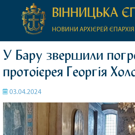
ВІННИЦЬКА Є
НОВИНИ
АРХІЄРЕЙ
ЄПАРХІЯ
У Бару звершили погре
протоієрея Георгія Хол
03.04.2024