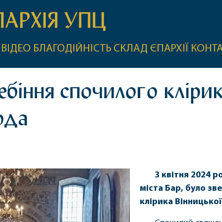
ПАРХІЯ УПЦ
ВІДЕО
БЛАГОДІЙНІСТЬ
СКЛАД ЄПАРХІЇ
КОНТ
біння спочилого клірика
ода
3 квітня 2024 
міста Бар, було зв
клірика Вінницької