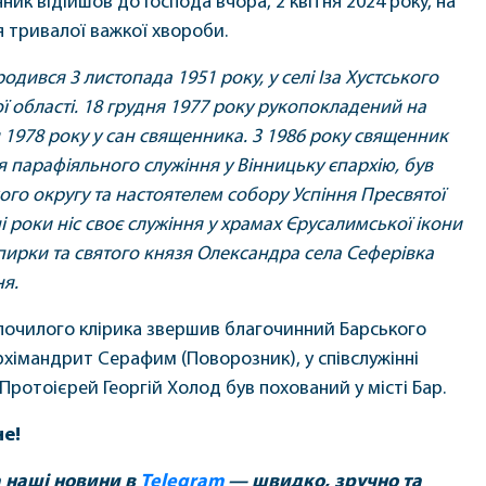
ик відійшов до Господа вчора, 2 квітня 2024 року, на
ля тривалої важкої хвороби.
одився 3 листопада 1951 року, у селі Іза Хустського
ї області. 18 грудня 1977 року рукопокладений на
 1978 року у сан священника. З 1986 року священник
я парафіяльного служіння у Вінницьку єпархію, був
го округу та настоятелем собору Успіння Пресвятої
і роки ніс своє служіння у храмах Єрусалимської ікони
пирки та святого князя Олександра села Сеферівка
я.
спочилого клірика звершив благочинний Барського
рхімандрит Серафим (Поворозник), у співслужінні
Протоієрей Георгій Холод був похований у місті Бар.
е!
а наші новини в
Telegram
— швидко, зручно та