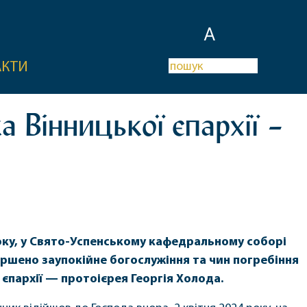
A
АКТИ
 Вінницької єпархії –
року, у Свято-Успенському кафедральному соборі
ершено заупокійне богослужіння та чин погребіння
 єпархії — протоієрея Георгія Холода.