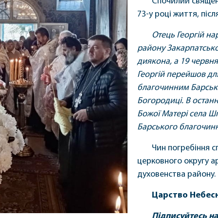
Спочилий священн
73-у році життя, піс
Отець Георгій нар
району Закарпатсько
диякона, а 19 червня
Георгій перейшов дл
благочинним Барсько
Богородиці. В останн
Божої Матері села Ш
Барського благочинн
Чин погребіння 
церковного округу а
духовенства району. 
Царство Небесн
Підписуйтесь н