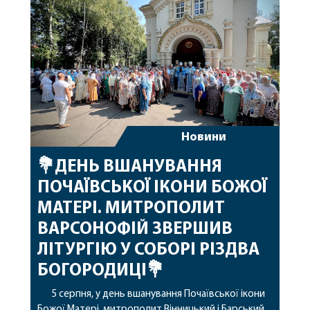
благословенних успіхів у подальшому
архіпастирському служінні. […]
Новини
💐ДЕНЬ ВШАНУВАННЯ
ПОЧАЇВСЬКОЇ ІКОНИ БОЖОЇ
МАТЕРІ. МИТРОПОЛИТ
ВАРСОНОФІЙ ЗВЕРШИВ
ЛІТУРГІЮ У СОБОРІ РІЗДВА
БОГОРОДИЦІ💐
5 серпня, у день вшанування Почаївської ікони
Божої Матері, митрополит Вінницький і Барський