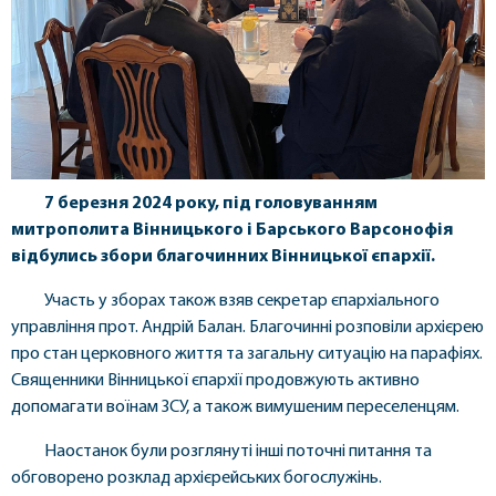
7 березня
2024 року, під головуванням
митрополита Вінницького і Барського Варсонофія
відбулись збори благочинних Вінницької єпархії.
Участь у зборах також взяв секретар єпархіального
управління прот. Андрій Балан. Благочинні розповіли архієрею
про стан церковного життя та загальну ситуацію на парафіях.
Священники Вінницької єпархії продовжують активно
допомагати воїнам ЗСУ, а також вимушеним переселенцям.
Наостанок були розглянуті інші поточні питання та
обговорено розклад архієрейських богослужінь.