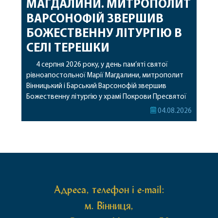
МАГДАЛИНИ. МИТРОПОЛИТ
ВАРСОНОФІЙ ЗВЕРШИВ
БОЖЕСТВЕННУ ЛІТУРГІЮ В
СЕЛІ ТЕРЕШКИ
4 серпня 2026 року, у день пам’яті святої
рівноапостольної Марії Магдалини, митрополит
Вінницький і Барський Варсонофій звершив
Божественну літургію у храмі Покрови Пресвятої
Богородиці села Терешки Барського благочиння.
04.08.2026
Перед початком богослужіння до храму була
принесена чудотворна ікона святої
рівноапостольної Марії Магдалини з часткою її
святих мощей, передана зі Святої Гори Афон.
Також для поклоніння вірянам […]
Адреса, телефон і e-mail:
м. Вінниця,