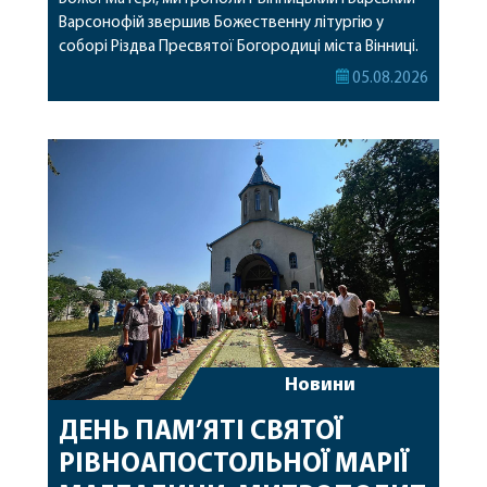
Варсонофій звершив Божественну літургію у
соборі Різдва Пресвятої Богородиці міста Вінниці.
Його Високопреосвященству співслужили
05.08.2026
секретар, духівник, благочинні, духовенство
Вінницької єпархії та гості з інших єпархій у
священному сані. Під час богослужіння підносилися
особливі молитви за мир в Україні, за воїнів, які
захищають […]
Новини
ДЕНЬ ПАМ’ЯТІ СВЯТОЇ
РІВНОАПОСТОЛЬНОЇ МАРІЇ