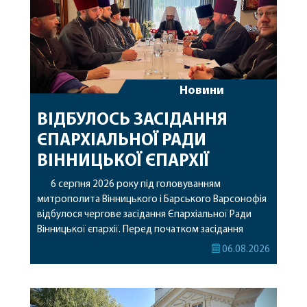
Новини
ВІДБУЛОСЬ ЗАСІДАННЯ
ЄПАРХІАЛЬНОЇ РАДИ
ВІННИЦЬКОЇ ЄПАРХІЇ
6 серпня 2026 року під головуванням
митрополита Вінницького і Барського Варсонофія
відбулося чергове засідання Єпархіальної Ради
Вінницької єпархії. Перед початком засідання
секретар Єпархіальної Ради від імені членів Ради
06.08.2026
привітав митрополита Варсонофія з днем
народження, яке архіпастир відзначив 1 серпня,
побажавши йому міцного здоров’я, Божої
допомоги, миру, духовної радості та