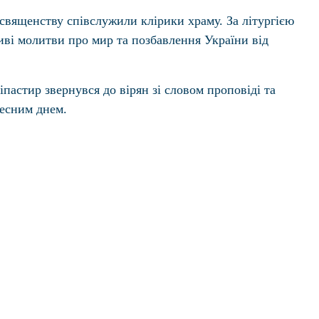
вященству співслужили клірики храму. За літургією
иві молитви про мир та позбавлення України від
хіпастир звернувся до вірян зі словом проповіді та
ресним днем.