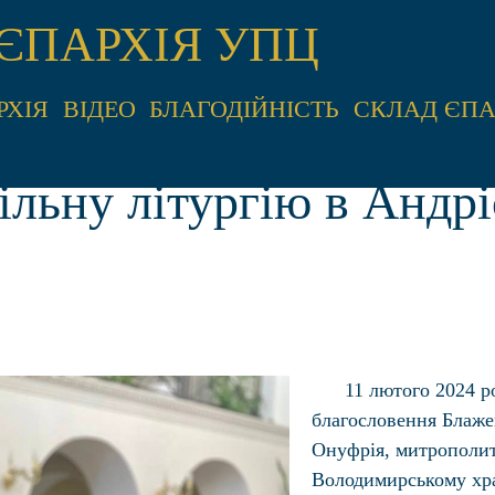
ЄПАРХІЯ УПЦ
РХІЯ
ВІДЕО
БЛАГОДІЙНІСТЬ
СКЛАД ЄПА
ільну літургію в Анд
11 лютого 2024 ро
благословення Блаже
Онуфрія, митрополит
Володимирському хра