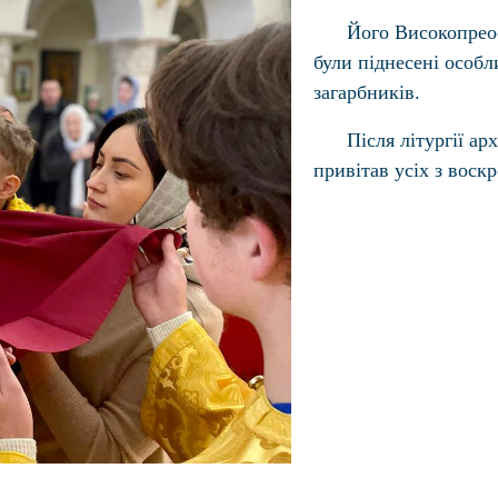
Його Високопреос
були піднесені особл
загарбників.
Після літургії ар
привітав усіх з воск