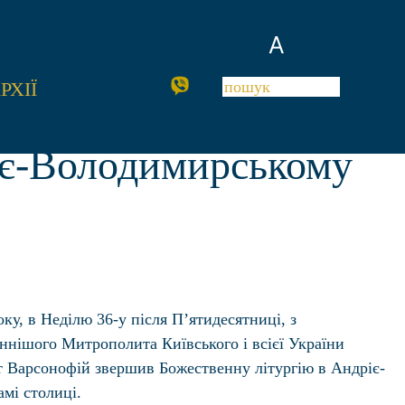
A
РХІЇ
ріє-Володимирському
ку, в Неділю 36-у після Пʼятидесятниці, з
ннішого Митрополита Київського і всієї України
 Варсонофій звершив Божественну літургію в Андріє-
мі столиці.