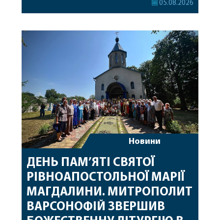
05.08.2026
секретар, духівник, благочинні, духовенство
Вінницької єпархії та гості з інших єпархій у
священному сані. Під час богослужіння підносилися
особливі молитви за мир в Україні, за воїнів, які
захищають […]
Новини
ДЕНЬ ПАМ’ЯТІ СВЯТОЇ
РІВНОАПОСТОЛЬНОЇ МАРІЇ
МАГДАЛИНИ. МИТРОПОЛИТ
ВАРСОНОФІЙ ЗВЕРШИВ