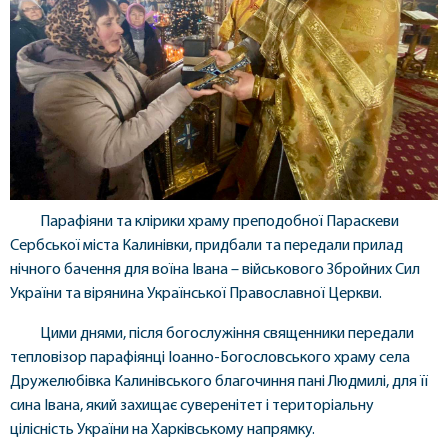
Парафіяни та клірики храму преподобної Параскеви
Сербської міста Калинівки, придбали та передали прилад
нічного бачення для воїна Івана – військового Збройних Сил
України та вірянина Української Православної Церкви.
Цими днями, після богослужіння священники передали
тепловізор парафіянці Іоанно-Богословського храму села
Дружелюбівка Калинівського благочиння пані Людмилі, для її
сина Івана, який захищає суверенітет і територіальну
цілісність України на Харківському напрямку.