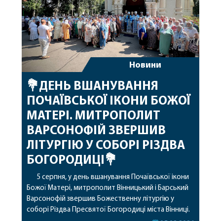
Новини
💐ДЕНЬ ВШАНУВАННЯ
ПОЧАЇВСЬКОЇ ІКОНИ БОЖОЇ
МАТЕРІ. МИТРОПОЛИТ
ВАРСОНОФІЙ ЗВЕРШИВ
ЛІТУРГІЮ У СОБОРІ РІЗДВА
БОГОРОДИЦІ💐
5 серпня, у день вшанування Почаївської ікони
Божої Матері, митрополит Вінницький і Барський
Варсонофій звершив Божественну літургію у
соборі Різдва Пресвятої Богородиці міста Вінниці.
Його Високопреосвященству співслужили