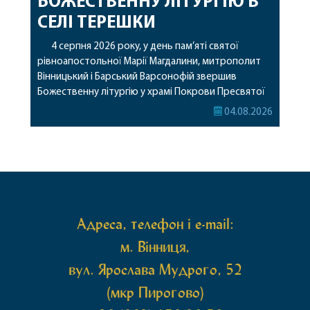
БОЖЕСТВЕННУ ЛІТУРГІЮ В
СЕЛІ ТЕРЕШКИ
4 серпня 2026 року, у день пам’яті святої
рівноапостольної Марії Магдалини, митрополит
Вінницький і Барський Варсонофій звершив
Божественну літургію у храмі Покрови Пресвятої
Богородиці села Терешки Барського благочиння.
04.08.2026
Перед початком богослужіння до храму була
принесена чудотворна ікона святої
рівноапостольної Марії Магдалини з часткою її
святих мощей, передана зі Святої Гори Афон.
Також для поклоніння вірянам […]
Адреса, телефон і e-mail:
м. Вінниця,
вул. Ярослава Мудрого, 52
(мкр Пирогово)