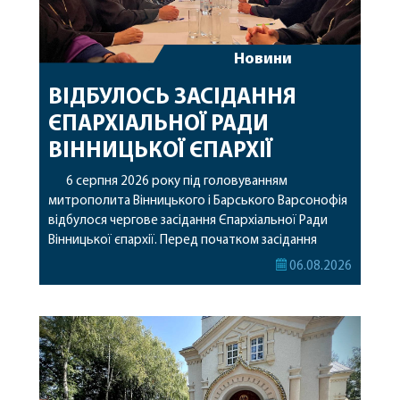
Новини
ВІДБУЛОСЬ ЗАСІДАННЯ
ЄПАРХІАЛЬНОЇ РАДИ
ВІННИЦЬКОЇ ЄПАРХІЇ
6 серпня 2026 року під головуванням
митрополита Вінницького і Барського Варсонофія
відбулося чергове засідання Єпархіальної Ради
Вінницької єпархії. Перед початком засідання
секретар Єпархіальної Ради від імені членів Ради
06.08.2026
привітав митрополита Варсонофія з днем
народження, яке архіпастир відзначив 1 серпня,
побажавши йому міцного здоров’я, Божої
допомоги, миру, духовної радості та
благословенних успіхів у подальшому
архіпастирському служінні. […]