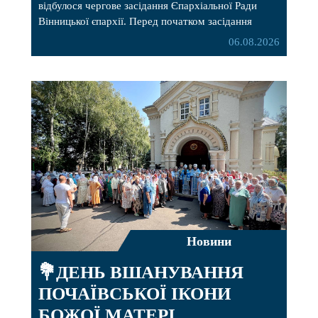
відбулося чергове засідання Єпархіальної Ради
Вінницької єпархії. Перед початком засідання
секретар Єпархіальної Ради від імені членів Ради
06.08.2026
привітав митрополита Варсонофія з днем
народження, яке архіпастир відзначив 1 серпня,
побажавши йому міцного здоров’я, Божої
допомоги, миру, духовної радості та
благословенних успіхів у подальшому
архіпастирському служінні. […]
Новини
💐ДЕНЬ ВШАНУВАННЯ
ПОЧАЇВСЬКОЇ ІКОНИ
БОЖОЇ МАТЕРІ.