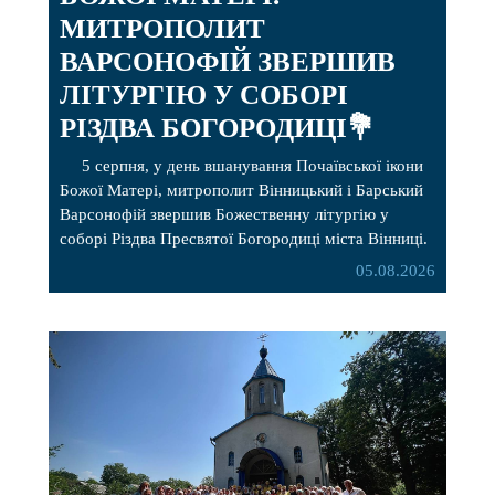
МИТРОПОЛИТ
ВАРСОНОФІЙ ЗВЕРШИВ
ЛІТУРГІЮ У СОБОРІ
РІЗДВА БОГОРОДИЦІ💐
5 серпня, у день вшанування Почаївської ікони
Божої Матері, митрополит Вінницький і Барський
Варсонофій звершив Божественну літургію у
соборі Різдва Пресвятої Богородиці міста Вінниці.
Його Високопреосвященству співслужили
05.08.2026
секретар, духівник, благочинні, духовенство
Вінницької єпархії та гості з інших єпархій у
священному сані. Під час богослужіння
підносилися особливі молитви за мир в Україні, за
воїнів, які захищають […]