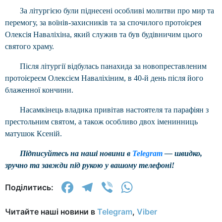
За літургією були піднесені особливі молитви про мир та
перемогу, за воїнів-захисників та за спочилого протоієрея
Олексія Наваліхіна, який служив та був будівничим цього
святого храму.
Після літургії відбулась панахида за новопреставленим
протоієреєм Олексієм Наваліхіним, в 40-й день після його
блаженної кончини.
Насамкінець владика привітав настоятеля та парафіян з
престольним святом, а також особливо двох іменинниць
матушок Ксеній.
Підписуйтесь на наші новини в
Telegram
— швидко,
зручно та завжди під рукою у вашому телефоні!
Facebook
Telegram
Viber
WhatsApp
Поділитись:
Читайте наші новини в
Telegram
,
Viber