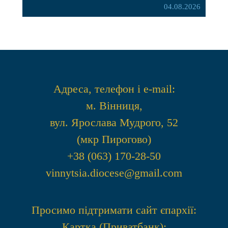
Богородиці села Терешки Барського благочиння.
04.08.2026
Перед початком богослужіння до храму була
принесена чудотворна ікона святої
рівноапостольної Марії Магдалини з часткою її
святих мощей, передана зі Святої Гори Афон.
Також для поклоніння вірянам […]
Адреса, телефон і e-mail:
м. Вінниця,
вул. Ярослава Мудрого, 52
(мкр Пирогово)
+38 (063) 170-28-50
vinnytsia.diocese@gmail.com
Просимо підтримати сайт єпархії:
Картка (Приватбанк):