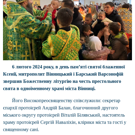
6 лютого 2024 року, в день памʼяті святої блаженної
Ксенії, митрополит Вінницький і Барський Варсонофій
звершив Божественну літургію на честь престольного
свята в одноіменному храмі міста Вінниці.
Його Високопреосвященству співслужили: секретар
єпархії протоієрей Андрій Балан, благочинний другого
міського округу протоієрей Віталій Білявський, настоятель
храму протоієрей Сергій Наваліхін, клірики міста та гості у
священному сані.