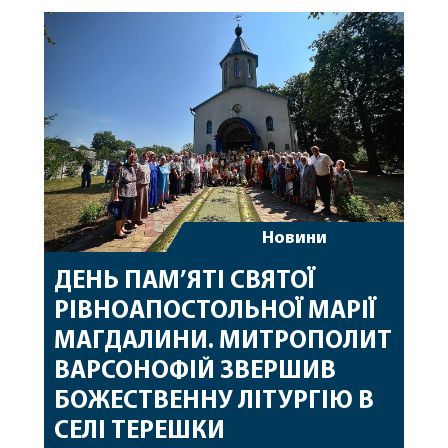
священному сані. Під час богослужіння підносилися
особливі молитви за мир в Україні, за воїнів, які
захищають […]
Новини
ДЕНЬ ПАМ’ЯТІ СВЯТОЇ
РІВНОАПОСТОЛЬНОЇ МАРІЇ
МАГДАЛИНИ. МИТРОПОЛИТ
ВАРСОНОФІЙ ЗВЕРШИВ
БОЖЕСТВЕННУ ЛІТУРГІЮ В
СЕЛІ ТЕРЕШКИ