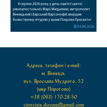
4 серпня 2026 року, у день пам’яті святої
рівноапостольної Марії Магдалини, митрополит
Вінницький і Барський Варсонофій звершив
Божественну літургію у храмі Покрови Пресвятої
Богородиці села Терешки Барського благочиння.
04.08.2026
Перед початком богослужіння до храму була
принесена чудотворна ікона святої
рівноапостольної Марії Магдалини з часткою її
святих мощей, передана зі Святої Гори Афон.
Також для поклоніння вірянам […]
Адреса, телефон і e-mail:
м. Вінниця,
вул. Ярослава Мудрого, 52
(мкр Пирогово)
+38 (063) 170-28-50
vinnytsia.diocese@gmail.com