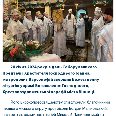
20 січня 2024 року, в день Собору великого
Предтечі і Хрестителя Господнього Іоанна,
митрополит Варсонофій звершив Божественну
літургію у храмі Богоявлення Господнього,
Хрестовоздвиженської парафії міста Вінниці.
Його Високопреосвященству співслужили: благочинний
першого міського округу протоієрей Богдан Маліновський,
настоятель храму протоієрей Миколай Давидовський та