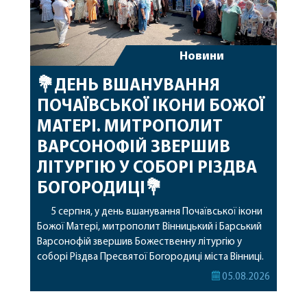
Новини
💐ДЕНЬ ВШАНУВАННЯ
ПОЧАЇВСЬКОЇ ІКОНИ БОЖОЇ
МАТЕРІ. МИТРОПОЛИТ
ВАРСОНОФІЙ ЗВЕРШИВ
ЛІТУРГІЮ У СОБОРІ РІЗДВА
БОГОРОДИЦІ💐
5 серпня, у день вшанування Почаївської ікони
Божої Матері, митрополит Вінницький і Барський
Варсонофій звершив Божественну літургію у
соборі Різдва Пресвятої Богородиці міста Вінниці.
Його Високопреосвященству співслужили
05.08.2026
секретар, духівник, благочинні, духовенство
Вінницької єпархії та гості з інших єпархій у