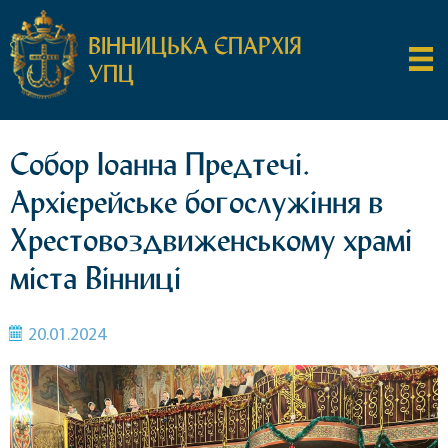
ВІННИЦЬКА ЄПАРХІЯ
УПЦ
Собор Іоанна Предтечі.
Архієрейське богослужіння в
Хрестовоздвиженському храмі
міста Вінниці
20.01.2024