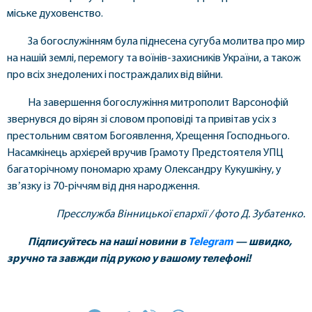
міське духовенство.
За богослужінням була піднесена сугуба молитва про мир
на нашій землі, перемогу та воїнів-захисників України, а також
про всіх знедолених і постраждалих від війни.
На завершення богослужіння митрополит Варсонофій
звернувся до вірян зі словом проповіді та привітав усіх з
престольним святом Богоявлення, Хрещення Господнього.
Насамкінець архієрей вручив Грамоту Предстоятеля УПЦ
багаторічному пономарю храму Олександру Кукушкіну, у
звʼязку із 70-річчям від дня народження.
Пресслужба Вінницької єпархії / фото Д. Зубатенко.
Підписуйтесь на наші новини в
Telegram
— швидко,
зручно та завжди під рукою у вашому телефоні!