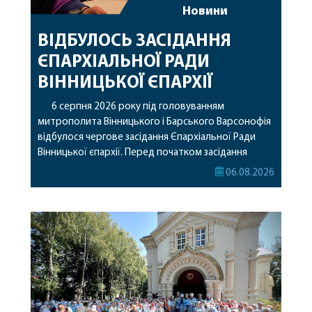
Новини
ВІДБУЛОСЬ ЗАСІДАННЯ
ЄПАРХІАЛЬНОЇ РАДИ
ВІННИЦЬКОЇ ЄПАРХІЇ
6 серпня 2026 року під головуванням
митрополита Вінницького і Барського Варсонофія
відбулося чергове засідання Єпархіальної Ради
Вінницької єпархії. Перед початком засідання
секретар Єпархіальної Ради від імені членів Ради
06.08.2026
привітав митрополита Варсонофія з днем
народження, яке архіпастир відзначив 1 серпня,
побажавши йому міцного здоров’я, Божої
допомоги, миру, духовної радості та
благословенних успіхів у подальшому
архіпастирському служінні. […]