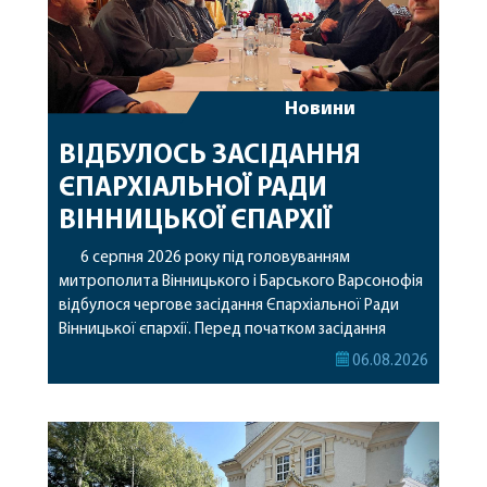
Новини
ВІДБУЛОСЬ ЗАСІДАННЯ
ЄПАРХІАЛЬНОЇ РАДИ
ВІННИЦЬКОЇ ЄПАРХІЇ
6 серпня 2026 року під головуванням
митрополита Вінницького і Барського Варсонофія
відбулося чергове засідання Єпархіальної Ради
Вінницької єпархії. Перед початком засідання
секретар Єпархіальної Ради від імені членів Ради
06.08.2026
привітав митрополита Варсонофія з днем
народження, яке архіпастир відзначив 1 серпня,
побажавши йому міцного здоров’я, Божої
допомоги, миру, духовної радості та
благословенних успіхів у подальшому