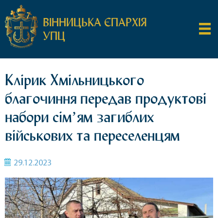
ВІННИЦЬКА ЄПАРХІЯ
УПЦ
Клірик Хмільницького
благочиння передав продуктові
набори сімʼям загиблих
військових та переселенцям
29.12.2023