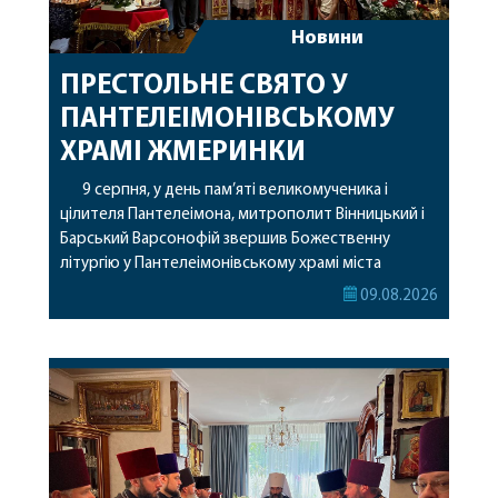
Новини
ПРЕСТОЛЬНЕ СВЯТО У
ПАНТЕЛЕІМОНІВСЬКОМУ
ХРАМІ ЖМЕРИНКИ
9 серпня, у день пам’яті великомученика і
цілителя Пантелеімона, митрополит Вінницький і
Барський Варсонофій звершив Божественну
літургію у Пантелеімонівському храмі міста
Жмеринки. Перед початком богослужіння
09.08.2026
архіпастир доставив до храму чудотворну ікону
святої рівноапостольної Марії Магдалини з
часткою її святих мощей. Митрополиту
Варсонофію співслужили секретар єпархії
архімандрит Єнох (Торак), благочинний
Жмеринського округу протоієрей Ярослав
Коромчевський, клірики […]