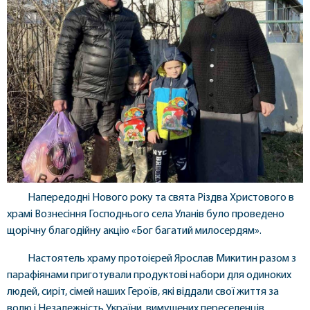
Напередодні Нового року та свята Різдва Христового в
храмі Вознесіння Господнього села Уланів було проведено
щорічну благодійну акцію «Бог багатий милосердям».
Настоятель храму протоієрей Ярослав Микитин разом з
парафіянами приготували продуктові набори для одиноких
людей, сиріт, сімей наших Героїв, які віддали свої життя за
волю і Незалежність України, вимушених переселенців,