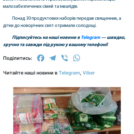
малозабезпечених сімей та інвалідів.
Понад 30 продуктових наборів передав священник, а
дітки до новорічних свят отримали солодощі.
Підписуйтесь на наші новини в
Telegram
— швидко,
зручно та завжди під рукою у вашому телефоні!
Facebook
Telegram
Viber
WhatsApp
Поділитись:
Читайте наші новини в
Telegram
,
Viber