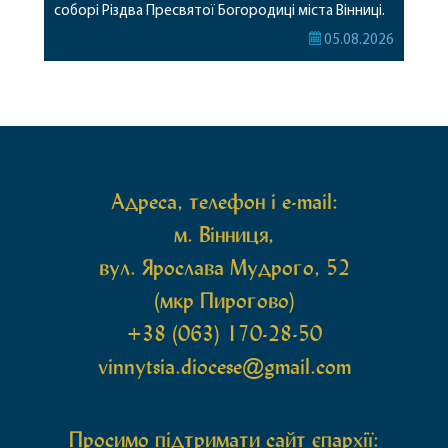
соборі Різдва Пресвятої Богородиці міста Вінниці.
Його Високопреосвященству співслужили
05.08.2026
секретар, духівник, благочинні, духовенство
Вінницької єпархії та гості з інших єпархій у
священному сані. Під час богослужіння підносилися
особливі молитви за мир в Україні, за воїнів, які
захищають […]
Адреса, телефон і e-mail:
м. Вінниця,
вул. Ярослава Мудрого, 52
(мкр Пирогово)
+38 (063) 170-28-50
vinnytsia.diocese@gmail.com
Просимо підтримати сайт єпархії: