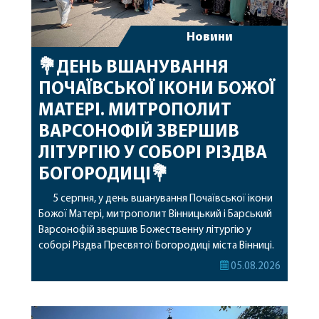
Новини
💐ДЕНЬ ВШАНУВАННЯ
ПОЧАЇВСЬКОЇ ІКОНИ БОЖОЇ
МАТЕРІ. МИТРОПОЛИТ
ВАРСОНОФІЙ ЗВЕРШИВ
ЛІТУРГІЮ У СОБОРІ РІЗДВА
БОГОРОДИЦІ💐
5 серпня, у день вшанування Почаївської ікони
Божої Матері, митрополит Вінницький і Барський
Варсонофій звершив Божественну літургію у
соборі Різдва Пресвятої Богородиці міста Вінниці.
Його Високопреосвященству співслужили
05.08.2026
секретар, духівник, благочинні, духовенство
Вінницької єпархії та гості з інших єпархій у
священному сані. Під час богослужіння підносилися