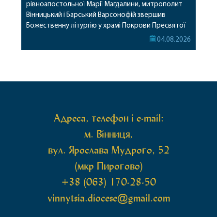
рівноапостольної Марії Магдалини, митрополит
Вінницький і Барський Варсонофій звершив
Божественну літургію у храмі Покрови Пресвятої
Богородиці села Терешки Барського благочиння.
04.08.2026
Перед початком богослужіння до храму була
принесена чудотворна ікона святої
рівноапостольної Марії Магдалини з часткою її
святих мощей, передана зі Святої Гори Афон.
Також для поклоніння вірянам […]
Адреса, телефон і e-mail:
м. Вінниця,
вул. Ярослава Мудрого, 52
(мкр Пирогово)
+38 (063) 170-28-50
vinnytsia.diocese@gmail.com