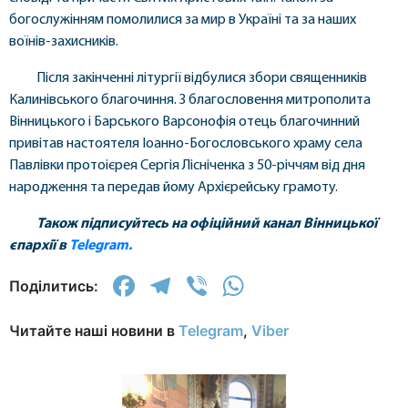
богослужінням помолилися за мир в Україні та за наших
воїнів-захисників.
Після закінченні літургії відбулися збори священників
Калинівського благочиння. З благословення митрополита
Вінницького і Барського Варсонофія отець благочинний
привітав настоятеля Іоанно-Богословського храму села
Павлівки протоієрея Сергія Лісніченка з 50-річчям від дня
народження та передав йому Архієрейську грамоту.
Також підписуйтесь на офіційний канал Вінницької
єпархії в
Telegram.
Facebook
Telegram
Viber
WhatsApp
Поділитись:
Читайте наші новини в
Telegram
,
Viber