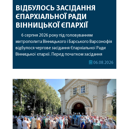
ВІДБУЛОСЬ ЗАСІДАННЯ
ЄПАРХІАЛЬНОЇ РАДИ
ВІННИЦЬКОЇ ЄПАРХІЇ
6 серпня 2026 року під головуванням
митрополита Вінницького і Барського Варсонофія
відбулося чергове засідання Єпархіальної Ради
Вінницької єпархії. Перед початком засідання
секретар Єпархіальної Ради від імені членів Ради
06.08.2026
привітав митрополита Варсонофія з днем
народження, яке архіпастир відзначив 1 серпня,
побажавши йому міцного здоров’я, Божої
допомоги, миру, духовної радості та
благословенних успіхів у подальшому
архіпастирському служінні. […]