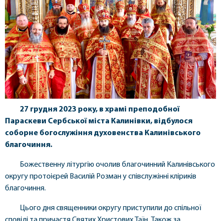
27 грудня 2023 року, в храмі преподобної
Параскеви Сербської міста Калинівки, відбулося
соборне богослужіння духовенства Калинівського
благочиння.
Божественну літургію очолив благочинний Калинівського
округу протоієрей Василій Розман у співслужінні кліриків
благочиння.
Цього дня священники округу приступили до спільної
сповіді та причастя Святих Христових Таїн. Також за