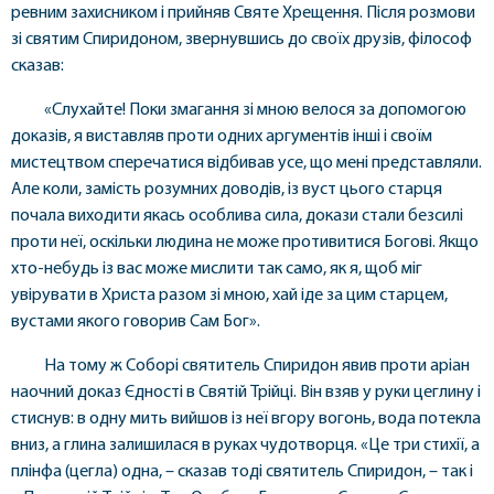
ревним захисником і прийняв Святе Хрещення. Після розмови
зі святим Спиридоном, звернувшись до своїх друзів, філософ
сказав:
«Слухайте! Поки змагання зі мною велося за допомогою
доказів, я виставляв проти одних аргументів інші і своїм
мистецтвом сперечатися відбивав усе, що мені представляли.
Але коли, замість розумних доводів, із вуст цього старця
почала виходити якась особлива сила, докази стали безсилі
проти неї, оскільки людина не може противитися Богові. Якщо
хто-небудь із вас може мислити так само, як я, щоб міг
увірувати в Христа разом зі мною, хай іде за цим старцем,
вустами якого говорив Сам Бог».
На тому ж Соборі святитель Спиридон явив проти аріан
наочний доказ Єдності в Святій Трійці. Він взяв у руки цеглину і
стиснув: в одну мить вийшов із неї вгору вогонь, вода потекла
вниз, а глина залишилася в руках чудотворця. «Це три стихії, а
плінфа (цегла) одна, – сказав тоді святитель Спиридон, – так і