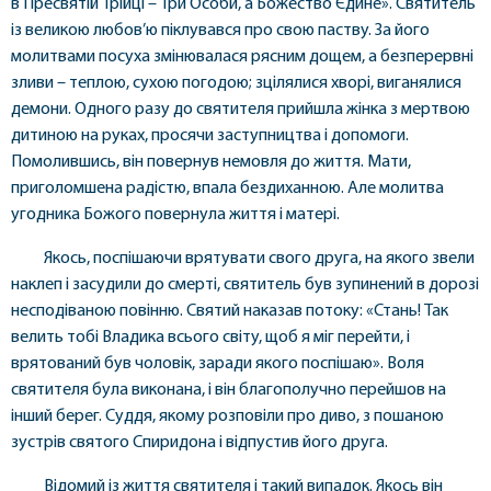
в Пресвятій Трійці – Три Особи, а Божество Єдине». Святитель
із великою любов’ю піклувався про свою паству. За його
молитвами посуха змінювалася рясним дощем, а безперервні
зливи – теплою, сухою погодою; зцілялися хворі, виганялися
демони. Одного разу до святителя прийшла жінка з мертвою
дитиною на руках, просячи заступництва і допомоги.
Помолившись, він повернув немовля до життя. Мати,
приголомшена радістю, впала бездиханною. Але молитва
угодника Божого повернула життя і матері.
Якось, поспішаючи врятувати свого друга, на якого звели
наклеп і засудили до смерті, святитель був зупинений в дорозі
несподіваною повінню. Святий наказав потоку: «Стань! Так
велить тобі Владика всього світу, щоб я міг перейти, і
врятований був чоловік, заради якого поспішаю». Воля
святителя була виконана, і він благополучно перейшов на
інший берег. Суддя, якому розповіли про диво, з пошаною
зустрів святого Спиридона і відпустив його друга.
Відомий із життя святителя і такий випадок. Якось він