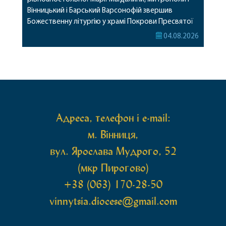
Вінницький і Барський Варсонофій звершив
Божественну літургію у храмі Покрови Пресвятої
Богородиці села Терешки Барського благочиння.
04.08.2026
Перед початком богослужіння до храму була
принесена чудотворна ікона святої
рівноапостольної Марії Магдалини з часткою її
святих мощей, передана зі Святої Гори Афон.
Також для поклоніння вірянам […]
Адреса, телефон і e-mail:
м. Вінниця,
вул. Ярослава Мудрого, 52
(мкр Пирогово)
+38 (063) 170-28-50
vinnytsia.diocese@gmail.com