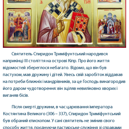
Cвятитель Спиридон Триміфунтський народився
наприкінці III століття на острові Кіпр. Про його життя
відомостей збереглося небагато. Відомо, що він був
пастухом, мав дружину і дітей. Увесь свій заробіток віддавав
на потреби ближніх і мандрівників, за це Господь винагородив
його даром чудотворення: він зціляв невиліковно хворих і
виганяв бісів.
Після смерті дружини, в час царювання імператора
Костянтина Великого (306 – 337), Спиридон Триміфунтський
був обраний єпископом. У сані святитель не змінив свого
способу життя, поєднуючи пастирське служіння зі справами