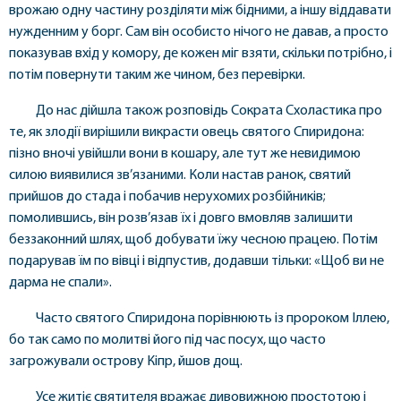
врожаю одну частину розділяти між бідними, а іншу віддавати
нужденним у борг. Сам він особисто нічого не давав, а просто
показував вхід у комору, де кожен міг взяти, скільки потрібно, і
потім повернути таким же чином, без перевірки.
До нас дійшла також розповідь Сократа Схоластика про
те, як злодії вирішили викрасти овець святого Спиридона:
пізно вночі увійшли вони в кошару, але тут же невидимою
силою виявилися зв’язаними. Коли настав ранок, святий
прийшов до стада і побачив нерухомих розбійників;
помолившись, він розв’язав їх і довго вмовляв залишити
беззаконний шлях, щоб добувати їжу чесною працею. Потім
подарував їм по вівці і відпустив, додавши тільки: «Щоб ви не
дарма не спали».
Часто святого Спиридона порівнюють із пророком Іллею,
бо так само по молитві його під час посух, що часто
загрожували острову Кіпр, йшов дощ.
Усе житіє святителя вражає дивовижною простотою і