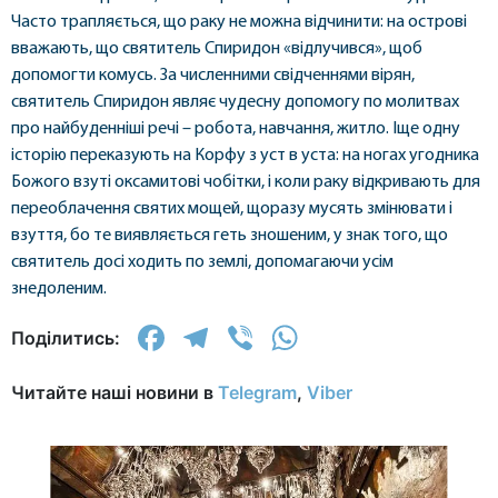
Часто трапляється, що раку не можна відчинити: на острові
вважають, що святитель Спиридон «відлучився», щоб
допомогти комусь. За численними свідченнями вірян,
святитель Спиридон являє чудесну допомогу по молитвах
про найбуденніші речі – робота, навчання, житло. Іще одну
історію переказують на Корфу з уст в уста: на ногах угодника
Божого взуті оксамитові чобітки, і коли раку відкривають для
переоблачення святих мощей, щоразу мусять змінювати і
взуття, бо те виявляється геть зношеним, у знак того, що
святитель досі ходить по землі, допомагаючи усім
знедоленим.
Facebook
Telegram
Viber
WhatsApp
Поділитись:
Читайте наші новини в
Telegram
,
Viber