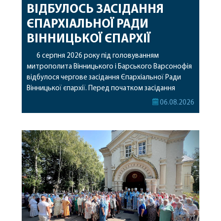
ВІДБУЛОСЬ ЗАСІДАННЯ
ЄПАРХІАЛЬНОЇ РАДИ
ВІННИЦЬКОЇ ЄПАРХІЇ
6 серпня 2026 року під головуванням
митрополита Вінницького і Барського Варсонофія
відбулося чергове засідання Єпархіальної Ради
Вінницької єпархії. Перед початком засідання
секретар Єпархіальної Ради від імені членів Ради
06.08.2026
привітав митрополита Варсонофія з днем
народження, яке архіпастир відзначив 1 серпня,
побажавши йому міцного здоров’я, Божої
допомоги, миру, духовної радості та
благословенних успіхів у подальшому
архіпастирському служінні. […]