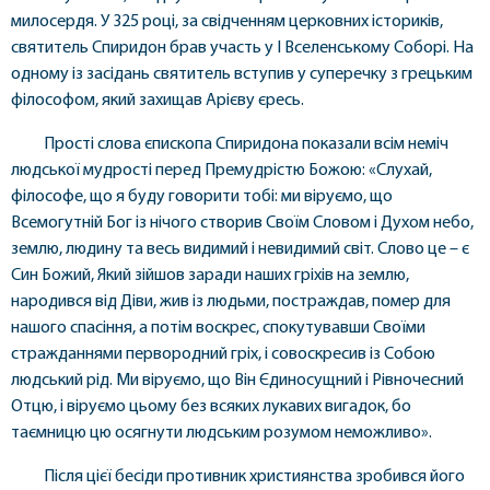
милосердя. У 325 році, за свідченням церковних істориків,
святитель Спиридон брав участь у I Вселенському Соборі. На
одному із засідань святитель вступив у суперечку з грецьким
філософом, який захищав Арієву єресь.
Прості слова єпископа Спиридона показали всім неміч
людської мудрості перед Премудрістю Божою: «Слухай,
філософе, що я буду говорити тобі: ми віруємо, що
Всемогутній Бог із нічого створив Своїм Словом і Духом небо,
землю, людину та весь видимий і невидимий світ. Слово це – є
Син Божий, Який зійшов заради наших гріхів на землю,
народився від Діви, жив із людьми, постраждав, помер для
нашого спасіння, а потім воскрес, спокутувавши Своїми
стражданнями первородний гріх, і совоскресив із Собою
людський рід. Ми віруємо, що Він Єдиносущний і Рівночесний
Отцю, і віруємо цьому без всяких лукавих вигадок, бо
таємницю цю осягнути людським розумом неможливо».
Після цієї бесіди противник християнства зробився його