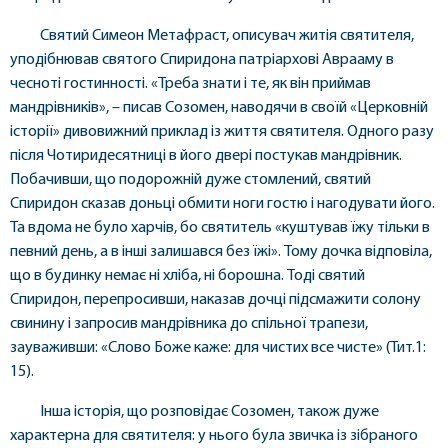
Святий Симеон Метафраст, описувач житія святителя,
уподібнював святого Спиридона патріархові Аврааму в
чесноті гостинності. «Треба знати і те, як він приймав
мандрівників», – писав Созомен, наводячи в своїй «Церковній
історії» дивовижний приклад із життя святителя. Одного разу
після Чотиридесятниці в його двері постукав мандрівник.
Побачивши, що подорожній дуже стомлений, святий
Спиридон сказав доньці обмити ноги гостю і нагодувати його.
Та вдома не було харчів, бо святитель «куштував їжу тільки в
певний день, а в інші залишався без їжі». Тому дочка відповіла,
що в будинку немає ні хліба, ні борошна. Тоді святий
Спиридон, перепросивши, наказав дочці підсмажити солону
свинину і запросив мандрівника до спільної трапези,
зауваживши: «Слово Боже каже: для чистих все чисте» (Тит.1:
15).
Інша історія, що розповідає Созомен, також дуже
характерна для святителя: у нього була звичка із зібраного