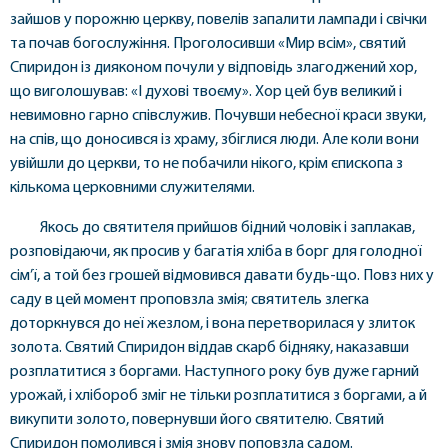
зайшов у порожню церкву, повелів запалити лампади і свічки
та почав богослужіння. Проголосивши «Мир всім», святий
Спиридон із дияконом почули у відповідь злагоджений хор,
що виголошував: «І духові твоєму». Хор цей був великий і
невимовно гарно співслужив. Почувши небесної краси звуки,
на спів, що доносився із храму, збіглися люди. Але коли вони
увійшли до церкви, то не побачили нікого, крім єпископа з
кількома церковними служителями.
Якось до святителя прийшов бідний чоловік і заплакав,
розповідаючи, як просив у багатія хліба в борг для голодної
сім’ї, а той без грошей відмовився давати будь-що. Повз них у
саду в цей момент проповзла змія; святитель злегка
доторкнувся до неї жезлом, і вона перетворилася у злиток
золота. Святий Спиридон віддав скарб бідняку, наказавши
розплатитися з боргами. Наступного року був дуже гарний
урожай, і хлібороб зміг не тільки розплатитися з боргами, а й
викупити золото, повернувши його святителю. Святий
Спиридон помолився і змія знову поповзла садом.