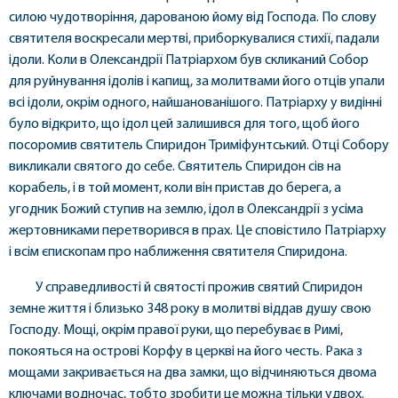
силою чудотворіння, дарованою йому від Господа. По слову
святителя воскресали мертві, приборкувалися стихії, падали
ідоли. Коли в Олександрії Патріархом був скликаний Собор
для руйнування ідолів і капищ, за молитвами його отців упали
всі ідоли, окрім одного, найшанованішого. Патріарху у видінні
було відкрито, що ідол цей залишився для того, щоб його
посоромив святитель Спиридон Триміфунтський. Отці Собору
викликали святого до себе. Святитель Спиридон сів на
корабель, і в той момент, коли він пристав до берега, а
угодник Божий ступив на землю, ідол в Олександрії з усіма
жертовниками перетворився в прах. Це сповістило Патріарху
і всім єпископам про наближення святителя Спиридона.
У справедливості й святості прожив святий Спиридон
земне життя і близько 348 року в молитві віддав душу свою
Господу. Мощі, окрім правої руки, що перебуває в Римі,
покояться на острові Корфу в церкві на його честь. Рака з
мощами закривається на два замки, що відчиняються двома
ключами водночас, тобто зробити це можна тільки удвох.