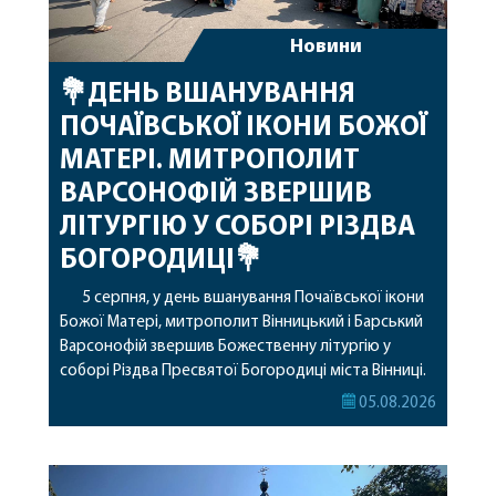
Новини
💐ДЕНЬ ВШАНУВАННЯ
ПОЧАЇВСЬКОЇ ІКОНИ БОЖОЇ
МАТЕРІ. МИТРОПОЛИТ
ВАРСОНОФІЙ ЗВЕРШИВ
ЛІТУРГІЮ У СОБОРІ РІЗДВА
БОГОРОДИЦІ💐
5 серпня, у день вшанування Почаївської ікони
Божої Матері, митрополит Вінницький і Барський
Варсонофій звершив Божественну літургію у
соборі Різдва Пресвятої Богородиці міста Вінниці.
Його Високопреосвященству співслужили
05.08.2026
секретар, духівник, благочинні, духовенство
Вінницької єпархії та гості з інших єпархій у
священному сані. Під час богослужіння підносилися
особливі молитви за мир в Україні, за воїнів, які