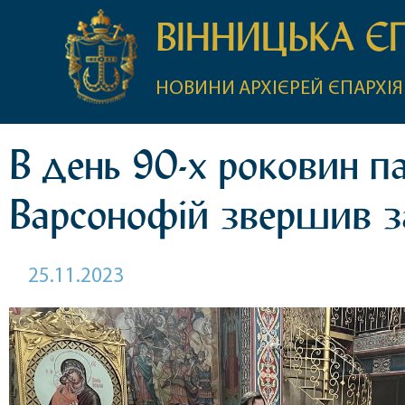
ВІННИЦЬКА Є
НОВИНИ
АРХІЄРЕЙ
ЄПАРХІЯ
В день 90-х роковин п
Варсонофій звершив з
25.11.2023