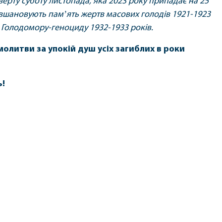
верту суботу листопада, яка 2023 року припадає на 25
і вшановують памʼять жертв масових голодів 1921-1923
а Голодомору-геноциду 1932-1933 років.
молитви за упокій душ усіх загиблих в роки
ь!