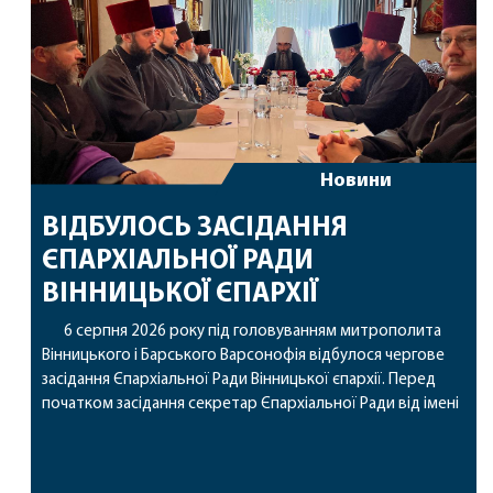
Новини
ВІДБУЛОСЬ ЗАСІДАННЯ
ЄПАРХІАЛЬНОЇ РАДИ
ВІННИЦЬКОЇ ЄПАРХІЇ
6 серпня 2026 року під головуванням митрополита
Вінницького і Барського Варсонофія відбулося чергове
засідання Єпархіальної Ради Вінницької єпархії. Перед
початком засідання секретар Єпархіальної Ради від імені
членів Ради привітав митрополита Варсонофія з днем
народження, яке архіпастир відзначив 1 серпня,
побажавши йому міцного здоров’я, Божої допомоги,