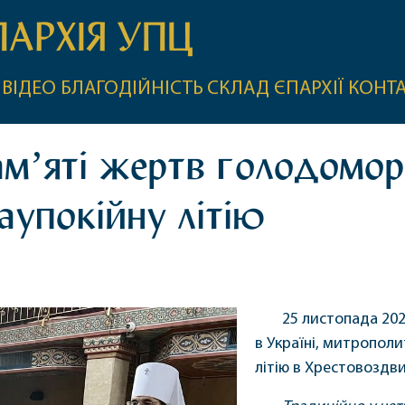
ПАРХІЯ УПЦ
ВІДЕО
БЛАГОДІЙНІСТЬ
СКЛАД ЄПАРХІЇ
КОНТ
амʼяті жертв голодомо
аупокійну літію
25 листопада 202
в Україні, митрополи
літію в Хрестовоздви