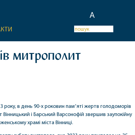
A
АКТИ
рів митрополит
3 року, в день 90-х роковин памʼяті жертв голодоморів
т Вінницький і Барський Варсонофій звершив заупокійну
женському храмі міста Вінниці.