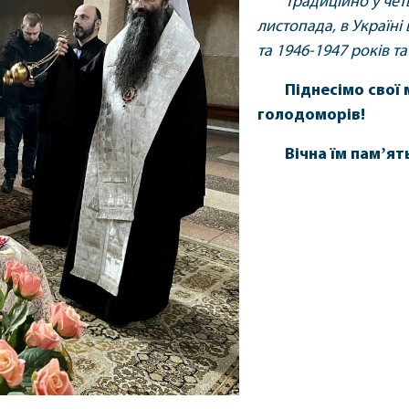
Традиційно у чет
листопада, в Україн
та 1946-1947 років т
Піднесімо свої 
голодоморів!
Вічна їм памʼят