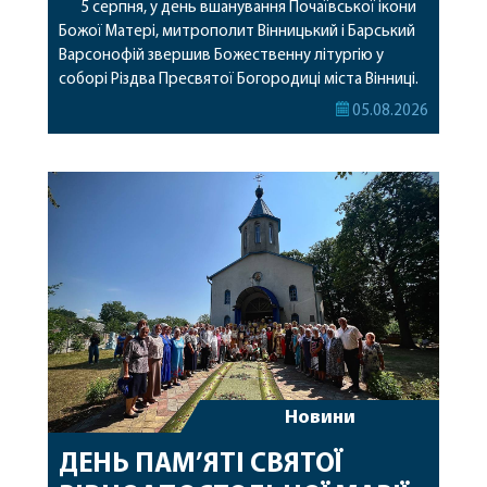
5 серпня, у день вшанування Почаївської ікони
Божої Матері, митрополит Вінницький і Барський
Варсонофій звершив Божественну літургію у
соборі Різдва Пресвятої Богородиці міста Вінниці.
Його Високопреосвященству співслужили
05.08.2026
секретар, духівник, благочинні, духовенство
Вінницької єпархії та гості з інших єпархій у
священному сані. Під час богослужіння підносилися
особливі молитви за мир в Україні, за воїнів, які
захищають […]
Новини
ДЕНЬ ПАМ’ЯТІ СВЯТОЇ