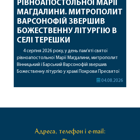
РІВНОАПОСТОЛЬНОЇ МАРІЇ
МАГДАЛИНИ. МИТРОПОЛИТ
ВАРСОНОФІЙ ЗВЕРШИВ
БОЖЕСТВЕННУ ЛІТУРГІЮ В
СЕЛІ ТЕРЕШКИ
4 серпня 2026 року, у день пам’яті святої
рівноапостольної Марії Магдалини, митрополит
Вінницький і Барський Варсонофій звершив
Божественну літургію у храмі Покрови Пресвятої
Богородиці села Терешки Барського благочиння.
04.08.2026
Перед початком богослужіння до храму була
принесена чудотворна ікона святої
рівноапостольної Марії Магдалини з часткою її
святих мощей, передана зі Святої Гори Афон.
Також для поклоніння вірянам […]
Адреса, телефон і e-mail: