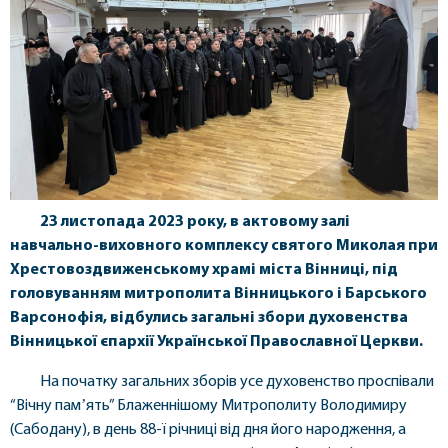
23 листопада 2023 року, в актовому залі
навчально-виховного комплексу святого Миколая при
Хрестовоздвиженському храмі міста Вінниці, під
головуванням митрополита Вінницького і Барського
Варсонофія, відбулись загальні збори духовенства
Вінницької єпархії Української Православної Церкви.
На початку загальних зборів усе духовенство проспівали
“Вічну памʼять” Блаженнішому Митрополиту Володимиру
(Сабодану), в день 88-ї річниці від дня його народження, а