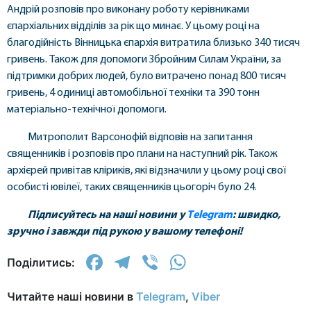
Андрій розповів про виконану роботу керівниками
єпархіальних відділів за рік що минає. У цьому році на
благодійність Вінницька єпархія витратила близько 340 тисяч
гривень. Також для допомоги Збройним Силам України, за
підтримки добрих людей, було витрачено понад 800 тисяч
гривень, 4 одиниці автомобільної техніки та 390 тонн
матеріально-технічної допомоги.
Митрополит Варсонофій відповів на запитання
священників і розповів про плани на наступний рік. Також
архієрей привітав кліриків, які відзначили у цьому році свої
особисті ювілеї, таких священників цьогоріч було 24.
Підписуйтесь на
наші новини у
Тelegram
: швидко,
зручно і завжди під рукою у вашому телефоні!
Facebook
Telegram
Viber
WhatsApp
Поділитись:
Читайте наші новини в
Telegram
,
Viber