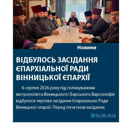
Новини
ВІДБУЛОСЬ ЗАСІДАННЯ
ЄПАРХІАЛЬНОЇ РАДИ
ВІННИЦЬКОЇ ЄПАРХІЇ
6 серпня 2026 року під головуванням
митрополита Вінницького і Барського Варсонофія
відбулося чергове засідання Єпархіальної Ради
Вінницької єпархії. Перед початком засідання
секретар Єпархіальної Ради від імені членів Ради
06.08.2026
привітав митрополита Варсонофія з днем
народження, яке архіпастир відзначив 1 серпня,