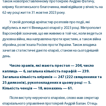
також новопреставленному протоієрею Андрію Фатичу,
клірику Козятинського благочинна, який відійшов у вічність на
62-му році життя 31 жовтня 2023 року.
У своїй доповіді архіпастир розповів про події, які
відбулись в житті Вінницької єпархії у 2023 році. Митрополит
Варсонофій зазначив, що ми живемо в той час, коли ведеться
духовна війна, яка направлена проти християн, а також війна
збройна, розвʼязала Росією проти України. Також владика
зачитав статистичні дані по єпархії, станом на сьогоднішній
день.
Число храмів, які мають престол — 204, число
каплиць — 6, загальна кількість парафій — 239.
Загальна кількість кліриків — 247 (222 священники та
25 дияконів), рукопокладених в цьому році — 5.
Кількість ченців — 18, монахинь — 61.
Після виступу керуючого єпархією, слово мав секретар
єпархіального управління протоієрей Андрій Балан. Отець