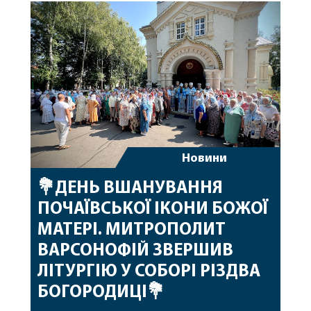
побажавши йому міцного здоров’я, Божої
допомоги, миру, духовної радості та
благословенних успіхів у подальшому
архіпастирському служінні. […]
Новини
💐ДЕНЬ ВШАНУВАННЯ
ПОЧАЇВСЬКОЇ ІКОНИ БОЖОЇ
МАТЕРІ. МИТРОПОЛИТ
ВАРСОНОФІЙ ЗВЕРШИВ
ЛІТУРГІЮ У СОБОРІ РІЗДВА
БОГОРОДИЦІ💐