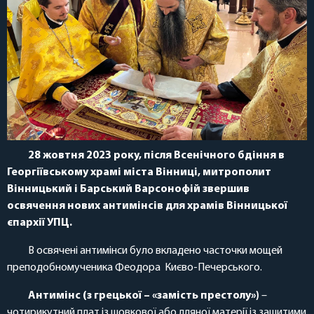
28 жовтня 2023 року, після Всенічного бдіння в
Георгіївському храмі міста Вінниці, митрополит
Вінницький і Барський Варсонофій звершив
освячення нових антимінсів для храмів Вінницької
єпархії УПЦ.
В освячені антимінси було вкладено часточки мощей
преподобномученика Феодора Києво-Печерського.
Антимінс (з грецької – «замість престолу»)
–
чотирикутний плат із шовкової або лляної матерії із зашитими