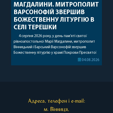
МАГДАЛИНИ. МИТРОПОЛИТ
ВАРСОНОФІЙ ЗВЕРШИВ
БОЖЕСТВЕННУ ЛІТУРГІЮ В
СЕЛІ ТЕРЕШКИ
4 серпня 2026 року, у день пам’яті святої
рівноапостольної Марії Магдалини, митрополит
Вінницький і Барський Варсонофій звершив
Божественну літургію у храмі Покрови Пресвятої
Богородиці села Терешки Барського благочиння.
04.08.2026
Перед початком богослужіння до храму була
принесена чудотворна ікона святої
рівноапостольної Марії Магдалини з часткою її
святих мощей, передана зі Святої Гори Афон.
Також для поклоніння вірянам […]
Адреса, телефон і e-mail:
м. Вінниця,