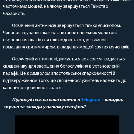
часточками мощей, на якому звершується Таїнство
Євхаристії.
Освячення антимінсів звершується тільки єпископом.
Чинопослідування включає читання належних молитов,
окроплення платів святою водою та родостамною,
помазання святим миром, вкладення мощей святих мучеників.
Освячений антимінс підписується архієреєм і видається
священнику для звершення богослужіння в установленій
парафії. Це є символом апостольської спадкоємності й
підтвердженням того, що священнослужитель належить до
канонічної церковної ієрархії.
Підписуйтесь на наші новини в
Telegram
– швидко,
зручно та завжди у вашому телефоні!