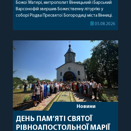
Божої Матері, митрополит Вінницький і Барський
Варсонофій звершив Божественну літургію у
соборі Різдва Пресвятої Богородиці міста Вінниці.
Його Високопреосвященству співслужили
05.08.2026
секретар, духівник, благочинні, духовенство
Вінницької єпархії та гості з інших єпархій у
священному сані. Під час богослужіння підносилися
особливі молитви за мир в Україні, за воїнів, які
захищають […]
Новини
ДЕНЬ ПАМ’ЯТІ СВЯТОЇ
РІВНОАПОСТОЛЬНОЇ МАРІЇ