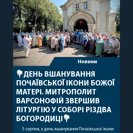
допомоги, миру, духовної радості та
благословенних успіхів у подальшому
архіпастирському служінні. […]
Новини
💐ДЕНЬ ВШАНУВАННЯ
ПОЧАЇВСЬКОЇ ІКОНИ БОЖОЇ
МАТЕРІ. МИТРОПОЛИТ
ВАРСОНОФІЙ ЗВЕРШИВ
ЛІТУРГІЮ У СОБОРІ РІЗДВА
БОГОРОДИЦІ💐
5 серпня, у день вшанування Почаївської ікони