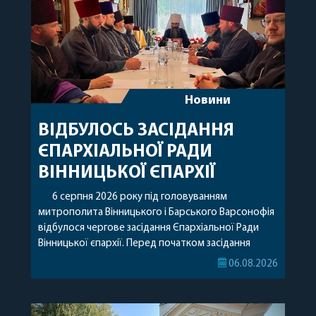
Новини
ВІДБУЛОСЬ ЗАСІДАННЯ
ЄПАРХІАЛЬНОЇ РАДИ
ВІННИЦЬКОЇ ЄПАРХІЇ
6 серпня 2026 року під головуванням
митрополита Вінницького і Барського Варсонофія
відбулося чергове засідання Єпархіальної Ради
Вінницької єпархії. Перед початком засідання
секретар Єпархіальної Ради від імені членів Ради
06.08.2026
привітав митрополита Варсонофія з днем
народження, яке архіпастир відзначив 1 серпня,
побажавши йому міцного здоров’я, Божої