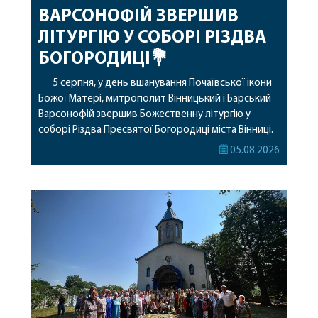
ВАРСОНОФІЙ ЗВЕРШИВ
ЛІТУРГІЮ У СОБОРІ РІЗДВА
БОГОРОДИЦІ💐
5 серпня, у день вшанування Почаївської ікони
Божої Матері, митрополит Вінницький і Барський
Варсонофій звершив Божественну літургію у
соборі Різдва Пресвятої Богородиці міста Вінниці.
Його Високопреосвященству співслужили
05.08.2026
секретар, духівник, благочинні, духовенство
Вінницької єпархії та гості з інших єпархій у
священному сані. Під час богослужіння підносилися
особливі молитви за мир в Україні, за воїнів, які
захищають […]