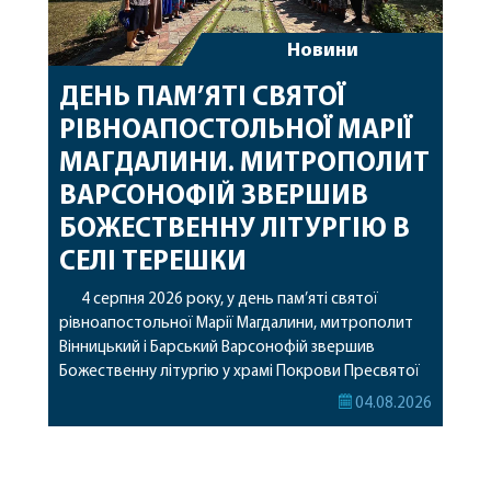
Новини
ДЕНЬ ПАМ’ЯТІ СВЯТОЇ
РІВНОАПОСТОЛЬНОЇ МАРІЇ
МАГДАЛИНИ. МИТРОПОЛИТ
ВАРСОНОФІЙ ЗВЕРШИВ
БОЖЕСТВЕННУ ЛІТУРГІЮ В
СЕЛІ ТЕРЕШКИ
4 серпня 2026 року, у день пам’яті святої
рівноапостольної Марії Магдалини, митрополит
Вінницький і Барський Варсонофій звершив
Божественну літургію у храмі Покрови Пресвятої
Богородиці села Терешки Барського благочиння.
04.08.2026
Перед початком богослужіння до храму була
принесена чудотворна ікона святої
рівноапостольної Марії Магдалини з часткою її