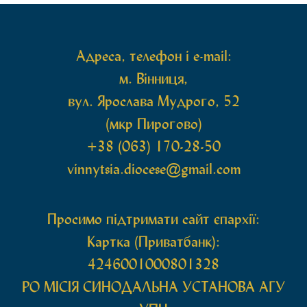
святих мощей, передана зі Святої Гори Афон.
Також для поклоніння вірянам […]
Адреса, телефон і e-mail:
м. Вінниця,
вул. Ярослава Мудрого, 52
(мкр Пирогово)
+38 (063) 170-28-50
vinnytsia.diocese@gmail.com
Просимо підтримати сайт єпархії:
Картка (Приватбанк):
4246001000801328
РО МIСIЯ СИНОДАЛЬНА УСТАНОВА АГУ