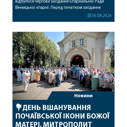
відбулося чергове засідання Єпархіальної Ради
Вінницької єпархії. Перед початком засідання
секретар Єпархіальної Ради від імені членів Ради
06.08.2026
привітав митрополита Варсонофія з днем
народження, яке архіпастир відзначив 1 серпня,
побажавши йому міцного здоров’я, Божої
допомоги, миру, духовної радості та
благословенних успіхів у подальшому
архіпастирському служінні. […]
Новини
💐ДЕНЬ ВШАНУВАННЯ
ПОЧАЇВСЬКОЇ ІКОНИ БОЖОЇ
МАТЕРІ. МИТРОПОЛИТ