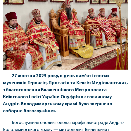
27 жовтня 2023 року, в день памʼяті святих
мучеників Гервасія, Протасія та Келсія Медіоланських,
з благословення Блаженнішого Митрополита
Київського і всієї України Онуфрія в столичному
Андріє-Володимирському храмі було звершено
соборне богослужіння.
Богослужіння очолив голова парафіяльної ради Андріє-
Володимирського храму — митрополит Вінницький і