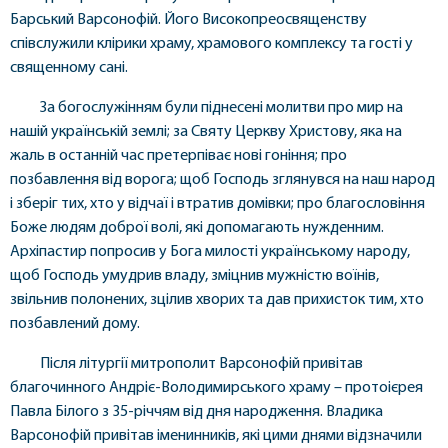
Барський Варсонофій. Його Високопреосвященству
співслужили клірики храму, храмового комплексу та гості у
священному сані.
За богослужінням були піднесені молитви про мир на
нашій українській землі; за Святу Церкву Христову, яка на
жаль в останній час претерпіває нові гоніння; про
позбавлення від ворога; щоб Господь зглянувся на наш народ
і зберіг тих, хто у відчаї і втратив домівки; про благословіння
Боже людям доброї волі, які допомагають нужденним.
Архіпастир попросив у Бога милості українському народу,
щоб Господь умудрив владу, зміцнив мужністю воїнів,
звільнив полонених, зцілив хворих та дав прихисток тим, хто
позбавлений дому.
Після літургії митрополит Варсонофій привітав
благочинного Андріє-Володимирського храму – протоієрея
Павла Білого з 35-річчям від дня народження. Владика
Варсонофій привітав іменинників, які цими днями відзначили